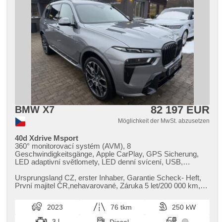
82 197 EUR
BMW X7
Möglichkeit der MwSt. abzusetzen
40d Xdrive Msport
360° monitorovací systém (AVM), 8
Geschwindigkeitsgänge, Apple CarPlay, GPS Sicherung,
LED adaptivní světlomety, LED denní svícení, USB,
adaptivní regulace podvozku, Adaptive
Geschwindigkeitsregelung, ambientní osvětlení interiéru,
Ursprungsland CZ,​ erster Inhaber,​ Garantie Scheck​- Heft,​
asistent jízdy v jízdním pruhu, asistent jízdy v koloně,
První majitel ČR,​nehavarované,​ Záruka 5 let/200 000 km,​
autom. Aktivation der Warnflutlicht, Klimaautomatik,
Servisní paket 5 ...
Automatikgetriebe, automatikparken, automatické přepínání
2023
76 tkm
250 kW
dálkových světel, bezdrátová nabíječka mobilních telefonů,
bezklíčové odemykání, Bluetooth, Brems-Assistent,
3 l