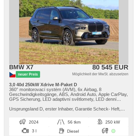
80 545 EUR
BMW X7
Möglichkeit der MwSt. abzusetzen
neuer Preis
3,0 40d 250kW Xdrive M-Paket D
360° monitorovací systém (AVM), 6x Airbag, 8
Geschwindigkeitsgänge, ABS, Android Auto, Apple CarPlay,
GPS Sicherung, LED adaptivní světlomety, LED denní
svícení, LED matrixové světlomety, USB, Adaptive
Geschwindigkeitsregelung, Alarmanlage, ambientní
Ursprungsland D,​ erster Inhaber,​ Garantie Scheck​- Heft,​
osvětlení interiéru, asistent jízdy v jízdním pruhu, asistent
261688.Vozidlo k vidění v showroomu DAVO Exklusive.
rozjezdu do kopce (HSA), asistent změny jízdního pruhu,
Vozidlo má prodlouženo...
2024
56 tkm
250 kW
autom. Aktivation der Warnflutlicht, Klimaautomatik,
Automatikgetriebe, autom. einstellbares Lenkrad,
3 l
Diesel
automatisch im Berg bremsen , automatikparken,