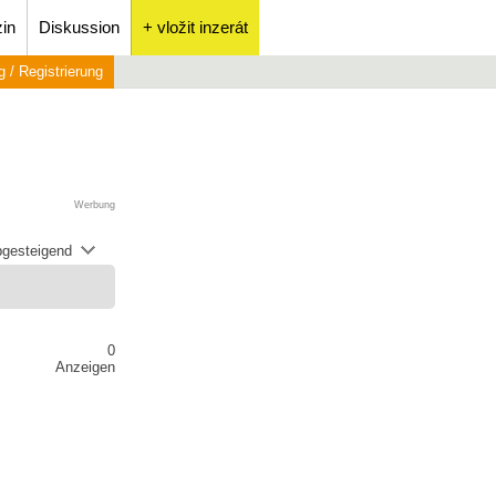
in
Diskussion
+ vložit inzerát
 / Registrierung
Werbung
abgesteigend
0
Anzeigen