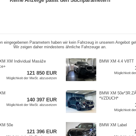
Keine Anzeige passt den Suchparametern
n eingegebenen Parametern haben wir kein Fahrzeug in unserem Angebot ge
Wir zeigen daher mindestens ähnliche Fahrzeuge an.
M XM Individual Masáže
BMW XM 4.4 V8TT
e​+
121 850 EUR
Möglichkeit d
Möglichkeit der MwSt. abzusetzen
XM
BMW XM 50e​*3R.ZÁ
*VZDUCH​*
140 397 EUR
Möglichkeit der MwSt. abzusetzen
Möglichkeit d
XM 50e
BMW XM Label
121 396 EUR