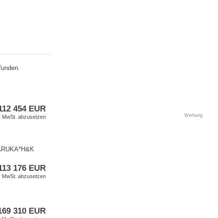
funden.
112 454 EUR
Werbung
er MwSt. abzusetzen
RUKA​*H&K​
113 176 EUR
er MwSt. abzusetzen
169 310 EUR