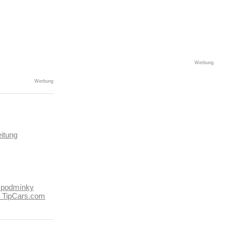
Werbung
Werbung
itung
 podmínky
k TipCars.com