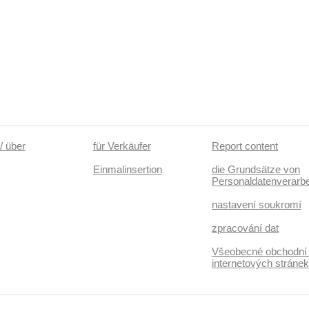
/ über
für Verkäufer
Report content
Einmalinsertion
die Grundsätze von
Personaldatenverarbe
nastavení soukromí
zpracování dat
Všeobecné obchodní
internetových stráne