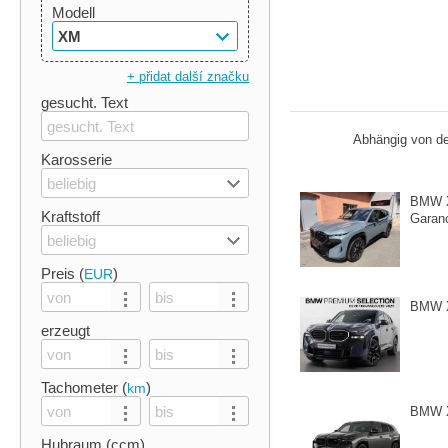
Modell
XM
+ přidat další značku
gesucht. Text
Abhängig von de
Karosserie
beliebig
BMW X
Kraftstoff
Garanc
beliebig
Preis (
)
EUR
BMW 
erzeugt
Tachometer (
)
km
BMW 
Hubraum (ccm)