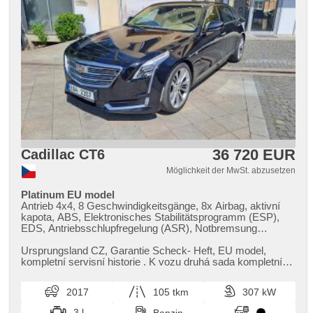
36 720 EUR
Cadillac CT6
Möglichkeit der MwSt. abzusetzen
Platinum EU model
Antrieb 4x4, 8 Geschwindigkeitsgänge, 8x Airbag, aktivní
kapota, ABS, Elektronisches Stabilitätsprogramm (ESP),
EDS, Antriebsschlupfregelung (ASR), Notbremsung
(PEBS), Uhr Spur, Blind Spot Anzeige, Servolenkung,
třízónová klimatizace, Klimaautomatik, Adaptive
Ursprungsland CZ,​ Garantie Scheck​- Heft,​ EU model,​
Geschwindigkeitsregelung, LED denní svícení, automatické
kompletní servisní historie . K vozu druhá sada kompletních
přepínání dálkových světel, Alufelgen, erfüllt 'EURO VI',
kol vč.zimních pneu . TOP stav.
Bordcomputer, dotykové ovládání palubního počítače,
2017
105 tkm
307 kW
digitální přístrojový štít, volba jízdního režimu, elektronická
ruční brzda, head-up display, hlídání provozu při couvání
3 l