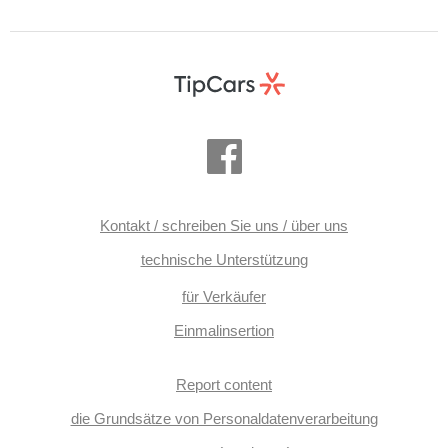
Klimaablage, Teilbare Rücksitzbank, zadní loketní opěrka,
Dachscheibe, roletky na zadních oknech, Rolldach,
Holzverkleidung, Längssitzvorschub, Ausziehbare
Kopflehnen, El. Anlasser, el. nastavitelná zadní sedadla,
digitální přístrojová deska, ventilovaná zadní sedadla,
vyhřívaná zadní sedadla, malý kožený paket
Kontakt / schreiben Sie uns / über uns
technische Unterstützung
für Verkäufer
Einmalinsertion
Report content
die Grundsätze von Personaldatenverarbeitung