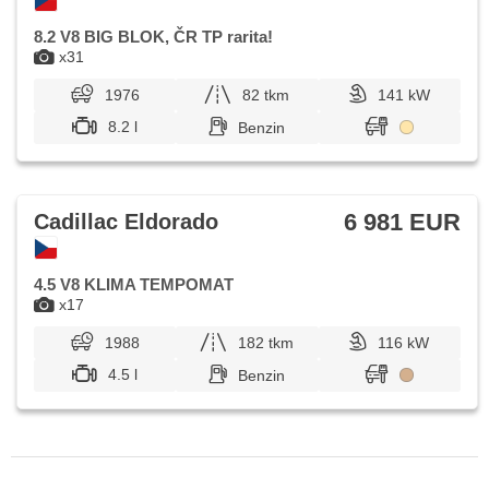
8.2 V8 BIG BLOK, ČR TP rarita!
x31
1976
82 tkm
141 kW
8.2 l
Benzin
6 981 EUR
Cadillac Eldorado
4.5 V8 KLIMA TEMPOMAT
x17
1988
182 tkm
116 kW
4.5 l
Benzin