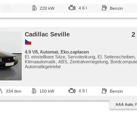
4.6 l
220 kW
Benzin
2
Cadillac Seville
4.9 V8, Automat, Eko.zaplacen
El. einstellbare Sitze, Servolenkung, El. Seitenscheiben,
Klimaautomatik, ABS, Zentralverriegelung, Bordcomputer
Automatikgetriebe
4.9 l
334 tkm
150 kW
Benzin
AAA Auto
, 