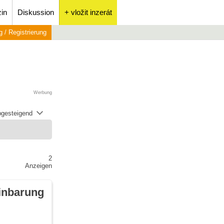
in
Diskussion
+ vložit inzerát
 / Registrierung
Werbung
abgesteigend
2
Anzeigen
inbarung