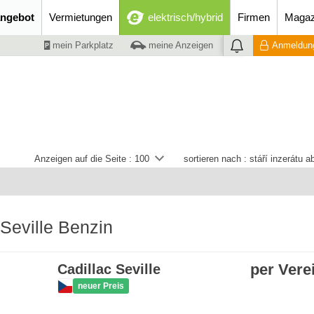
ngebot
Vermietungen
elektrisch/hybrid
Firmen
Magaz
mein Parkplatz
meine Anzeigen
Anmeldung
Anzeigen auf die Seite :
100
sortieren nach :
stáří inzerátu 
 Seville Benzin
per Vere
Cadillac Seville
neuer Preis