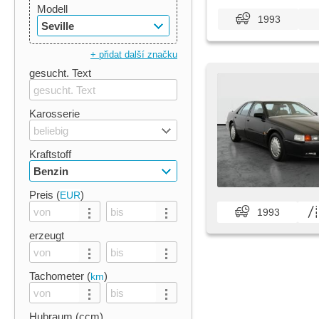
Modell
1993
Seville
+ přidat další značku
gesucht. Text
Karosserie
beliebig
Kraftstoff
Benzin
Preis (
)
EUR
1993
erzeugt
Tachometer (
)
km
Hubraum (ccm)