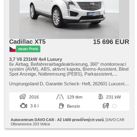
15 696 EUR
Cadillac XT5
neuer Preis
3,7 V6 231kW 4x4 Luxury
6x Airbag, Beifahrerairbagdeaktivierung, 360° monitorovací
systém (AVM), ABS, aktivní kapota, Brems-Assistent, Blind
Spot Anzeige, Notbremsung (PEBS), Parkassistent,
Fahrkamera, parkovací senzory přední, parkovací senzory
zadní, Antriebsschlupfregelung (ASR),
Ursprungsland D,​ Garantie Scheck​- Heft,​ 262601 Luxusní a
Geschwindigkeitsregelung von der Hang,
výkonné SUV Cadillac XT5 v dobrém stavu vás nadchne
Reifendrucksensor, Elektronisches Stabilitätsprogramm
svým mimořádným komfo...
2016
129 tkm
231 kW
(ESP), Bluetooth, digitální příjem rádia (DAB), head-up
display, Zentralverriegelung mit Funkfernbedienung,
3.6 l
Benzin
Zentralverriegelung, El. Deckel des Kofferraums, erfüllt
'EURO V', Klimaautomatik, třízónová klimatizace,
Lederpolsterung, Navigation, El. Seitenscheiben,
Autocentrum DAVO CAR - Až 1400 prověřených vozů
, DAVO CAR
Scheibenwischersensor, Getönte Scheiben,
Olbramovice 203 Votice
Heckscheibenwischer, Bi Xenon-Scheinwerfer, täglich
Leuchten, LED denní svícení, Lichtsensor,