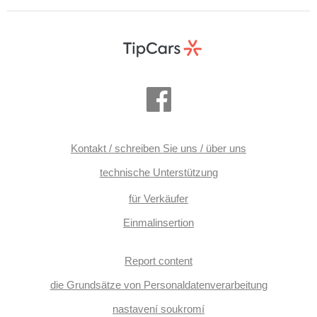
Xenonscheinwerfer, Heck LED Leuchte, Anhängerkupplung,
6 Geschwindigkeitsgänge, Adaptive
Geschwindigkeitsregelung, Automatikgetriebe, Antrieb 4x4,
Tempomat, digitální přístrojová deska, hlasové ovládání
palubního počítače, Bordcomputer, Außenthermometer,
volba jízdního režimu, Multifunktionslenkrad, Lenkrad
einstellbar, Servolenkung, řazení pádly pod volantem,
beheizte Lenkrad, Teilbare Rücksitzbank, El. einstellbare
Sitze, isofix, odvětrávaná sedadla, paměť nastavení sedadla
řidiče, Positionssitze, Ledersitze, beheizte Sitze,
höheneinstellbare Sitze, höheneinstellbare Fahrersitz,
starten per Taste, Panoramadach, Dachscheibe, El.
Dachfenster, GPS Sicherung, Wegfahrsperre, El.
Klappspiegel, El. Spiegel, beheizte Spiegel, Klimaablage
Kontakt / schreiben Sie uns / über uns
technische Unterstützung
für Verkäufer
Einmalinsertion
Report content
die Grundsätze von Personaldatenverarbeitung
nastavení soukromí