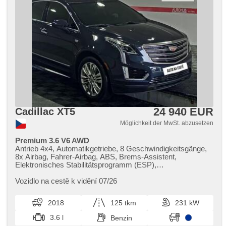
24 940 EUR
Cadillac XT5
Möglichkeit der MwSt. abzusetzen
Premium 3.6 V6 AWD
Antrieb 4x4, Automatikgetriebe, 8 Geschwindigkeitsgänge,
8x Airbag, Fahrer-Airbag, ABS, Brems-Assistent,
Elektronisches Stabilitätsprogramm (ESP),
Antriebsschlupfregelung (ASR), Uhr Spur, Blind Spot
Anzeige, asistent jízdy v koloně, adaptivní regulace
Vozidlo na cestě k vidění 07/26
podvozku, autom. Sperrdiferential, Servolenkung, 2-Zonen
Klimaanlage, Klimaautomatik, Tempomat, LED adaptivní
2018
125 tkm
231 kW
světlomety, täglich Leuchten, LED denní svícení,
automatické přepínání dálkových světel, Alufelgen, erfüllt
3.6 l
Benzin
'EURO VI', Bordcomputer, digitální přístrojový štít, volba