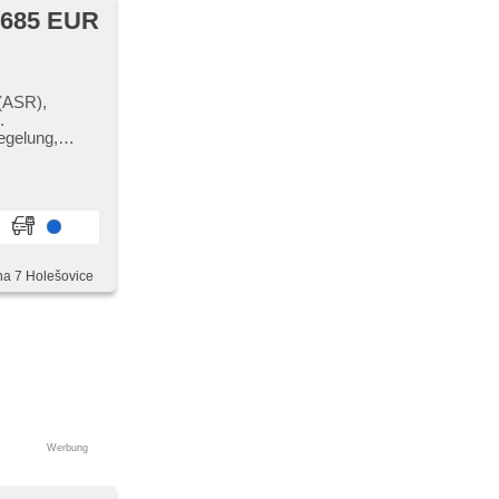
 685 EUR
 (ASR),
.
egelung,
Wechsler
ha 7 Holešovice
Werbung