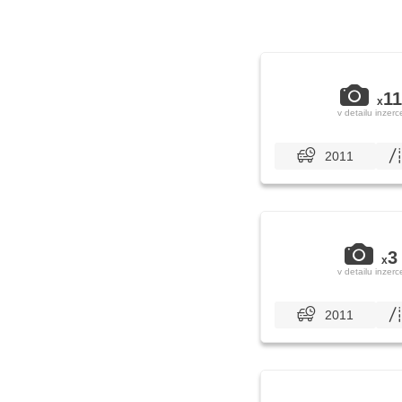
11
x
v detailu inzerc
2011
3
x
v detailu inzerc
2011