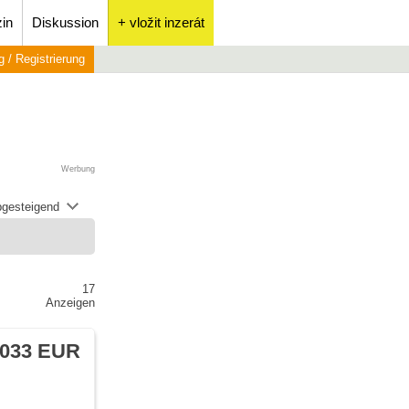
in
Diskussion
+ vložit inzerát
 / Registrierung
Werbung
abgesteigend
17
Anzeigen
 033 EUR