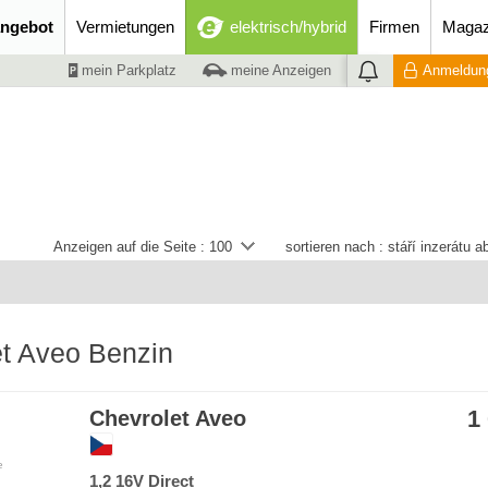
ngebot
Vermietungen
elektrisch/hybrid
Firmen
Magaz
mein Parkplatz
meine Anzeigen
Anmeldung
Anzeigen auf die Seite :
100
sortieren nach :
stáří inzerátu 
et Aveo Benzin
1
Chevrolet Aveo
e
1,2 16V Direct