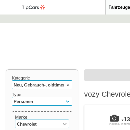
Fahrzeuga
Kategorie
Neu, Gebrauch-, oldtimer
3
vozy Chevrol
Type
Personen
Marke
13
x
Chevrolet
v detailu inzerc