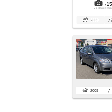
15
x
v detailu inzerc
2009
2009