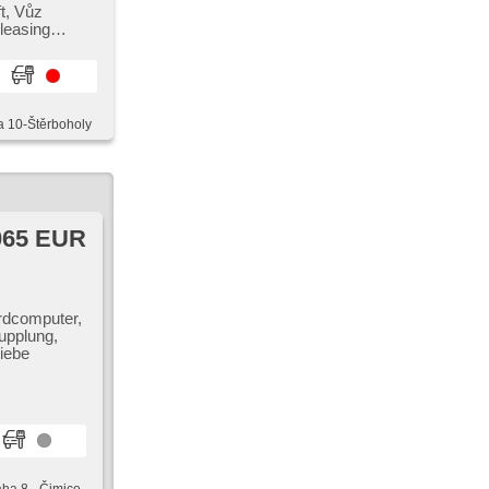
t,​ Vůz
 leasing
a 10-Štěrboholy
065 EUR
rdcomputer,
upplung,
riebe