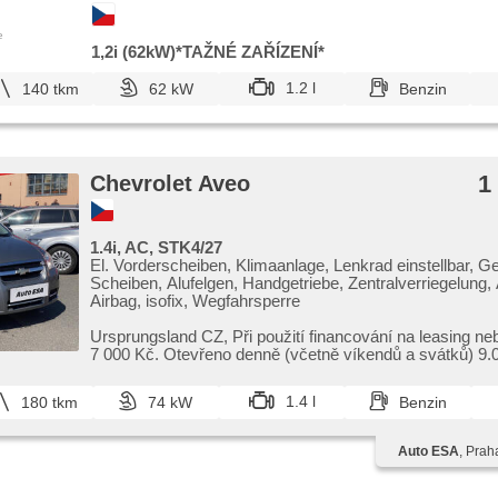
e
1,2i (62kW)*TAŽNÉ ZAŘÍZENÍ*
1.2 l
140 tkm
62 kW
Benzin
1
Chevrolet Aveo
1.4i, AC, STK4/27
El. Vorderscheiben, Klimaanlage, Lenkrad einstellbar, G
Scheiben, Alufelgen, Handgetriebe, Zentralverriegelung,
Airbag, isofix, Wegfahrsperre
Ursprungsland CZ,​ Při použití financování na leasing ne
7 000 Kč. Otevřeno denně (včetně víkendů a svátků) 9.00
1.4 l
180 tkm
74 kW
Benzin
Auto ESA
, Prah