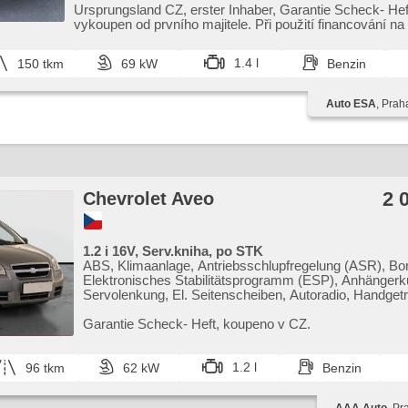
Ursprungsland CZ,​ erster Inhaber,​ Garantie Scheck​- Hef
vykoupen od prvního majitele. Při použití financování na
nebo...
1.4 l
150 tkm
69 kW
Benzin
Auto ESA
, Prah
2 
Chevrolet Aveo
1.2 i 16V, Serv.kniha, po STK
ABS, Klimaanlage, Antriebsschlupfregelung (ASR), Bo
Elektronisches Stabilitätsprogramm (ESP), Anhängerk
Servolenkung, El. Seitenscheiben, Autoradio, Handget
Garantie Scheck​- Heft,​ koupeno v CZ.
1.2 l
96 tkm
62 kW
Benzin