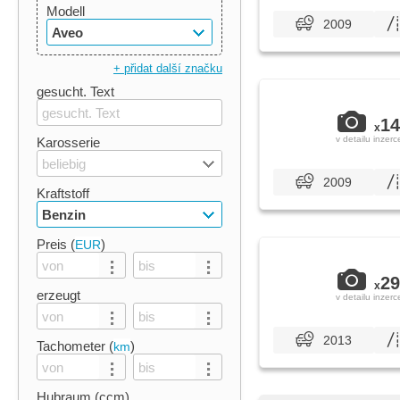
Modell
2009
Aveo
+ přidat další značku
gesucht. Text
14
x
v detailu inzerc
Karosserie
beliebig
2009
Kraftstoff
Benzin
Preis (
)
EUR
29
x
erzeugt
v detailu inzerc
2013
Tachometer (
)
km
Hubraum (ccm)