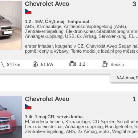
3
Chevrolet Aveo
1.2 i 16V, ČR,1.maj, Tempomat
ABS, Klimaanlage, Antriebsschlupfregelung (ASR),
Zentralverriegelung, Elektronisches Stabilitätsprogramm
Anhängerkupplung, USB, 6x Airbag, Servolenkung, El.
Seitenscheiben, Autoradio, Handgetriebe
erster Inhaber,​ koupeno v CZ. Chevrolet Aveo Sedan nab
poměr ceny a výbavy. Tento model je ideální pro městsk
1.2 l
94 tkm
51 kW
Benzin
AAA Auto
, 
1
Chevrolet Aveo
1.4i, 1.maj,ČR, servis.kniha
El. Vorderscheiben, Klimaanlage, CD-Spieler, Schaltheb
Lenkrad einstellbar, Anhängerkupplung, Handgetriebe, 
Zentralverriegelung, ABS, 2x Airbag, isofix, Wegfahrsper