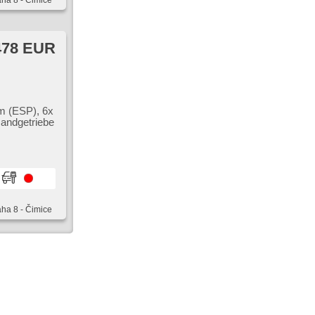
aha 8 - Čimice
478 EUR
mm (ESP), 6x
Handgetriebe
aha 8 - Čimice