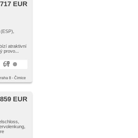
 717 EUR
 (ESP),
ízí atraktivní
ý provo...
Praha 8 - Čimice
 859 EUR
elschloss,
Servolenkung,
re