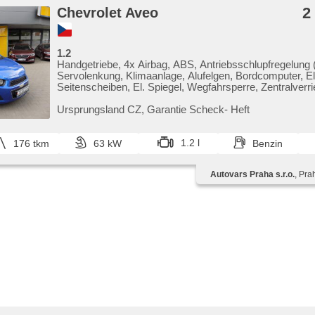
2
Chevrolet Aveo
1.2
Handgetriebe, 4x Airbag, ABS, Antriebsschlupfregelung
Servolenkung, Klimaanlage, Alufelgen, Bordcomputer, El
Seitenscheiben, El. Spiegel, Wegfahrsperre, Zentralverri
Reifendrucksensor, Nebelscheinwerfer, Autoradio, CD-
Ursprungsland CZ,​ Garantie Scheck​- Heft
1.2 l
176 tkm
63 kW
Benzin
Autovars Praha s.r.o.
, Pra