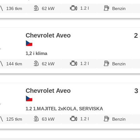
1.2 l
136 tkm
62 kW
Benzin
2
Chevrolet Aveo
e
1,2 i klima
1.2 l
144 tkm
62 kW
Benzin
3
Chevrolet Aveo
e
1.2 1.MAJITEL 2xKOLA, SERVISKA
1.2 l
125 tkm
63 kW
Benzin