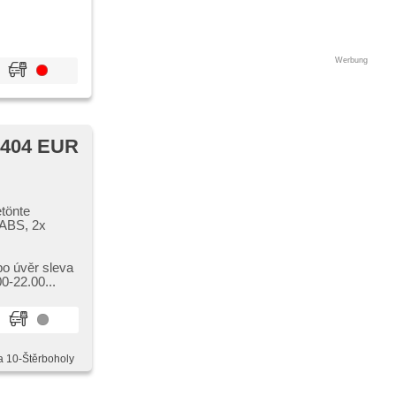
Werbung
 404 EUR
etönte
 ABS, 2x
bo úvěr sleva
​-22.00...
a 10-Štěrboholy