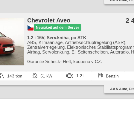
AAA Auto
, Pr
2 
Chevrolet Aveo
Neuigkeit auf dem Server
1.2 i 16V, Serv.kniha, po STK
ABS, Klimaanlage, Antriebsschlupfregelung (ASR),
Zentralverriegelung, Elektronisches Stabilitätsprogra
Airbag, Servolenkung, El. Seitenscheiben, Autoradio, 
Garantie Scheck​- Heft,​ koupeno v CZ.
1.2 l
143 tkm
51 kW
Benzin
AAA Auto
, Pr