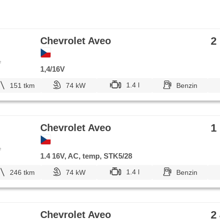
2
Chevrolet Aveo
e
1,4/16V
1.4 l
151 tkm
74 kW
Benzin
1
Chevrolet Aveo
e
1.4 16V, AC, temp, STK5/28
1.4 l
246 tkm
74 kW
Benzin
2
Chevrolet Aveo