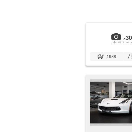
30
x
v detailu inzerc
1988