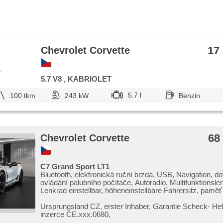
17
Chevrolet Corvette
e
5.7 V8 , KABRIOLET
5.7 l
100 tkm
243 kW
Benzin
68
Chevrolet Corvette
C7 Grand Sport LT1
Bluetooth, elektronická ruční brzda, USB, Navigation, d
ovládání palubního počítače, Autoradio, Multifunktionsle
Lenkrad einstellbar, höheneinstellbare Fahrersitz, pamě
sedadla řidiče, beheizte Sitze, odvětrávaná sedadla, Spor
einstellbare Sitze, täglich Leuchten, Heck LED Leuchte, A
Ursprungsland CZ,​ erster Inhaber,​ Garantie Scheck​- Heft
Spiegel, El. Vorderscheiben, El. Deckel des Kofferraums
inzerce CE.xxx.0680,​
Klimaautomatik, Vorderlichter LED, Zentralverriegelung 