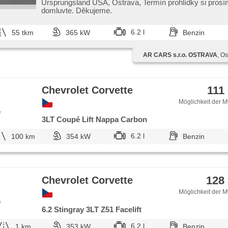
Heck LED Leuchte, Alufelgen, Getönte Scheiben, řazení
Ursprungsland USA,​ Ostrava,​ Termín prohlídky si pros
volantem, Klimaautomatik, Vorderlichter LED, Zentralver
domluvte. Děkujeme.
Funkfernbedienung, Tempomat, Fahrkamera, abgestimmt
Servolenkung, 4x Airbag, Rolldach, Antrieb 4x2, Automat
6.2 l
55 tkm
365 kW
Benzin
Lederpolsterung, ABS
AR CARS s.r.o. OSTRAVA
, O
111
Chevrolet Corvette
Möglichkeit der M
e
3LT Coupé Lift Nappa Carbon
6.2 l
100 km
354 kW
Benzin
128
Chevrolet Corvette
Möglichkeit der M
e
6.2 Stingray 3LT Z51 Facelift
6.2 l
1 km
353 kW
Benzin