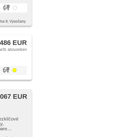
, zadní
'EURO VI',
aha 9, Vysočany
 486 EUR
wSt. abzusetzen
 067 EUR
ezklíčové
y,
bare
llbare Sitze,