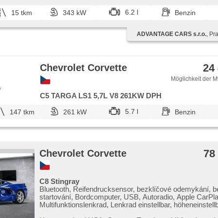
Funkfernbedienung, parkovací senzory přední, Rolldach
6.2 l
15 tkm
343 kW
Benzin
pohon, Handgetriebe, 7 Geschwindigkeitsgänge, erfüllt 
ABS
ADVANTAGE CARS s.r.o.
, Pr
24
Chevrolet Corvette
Möglichkeit der M
e
C5 TARGA LS1 5,7L V8 261KW DPH
5.7 l
147 tkm
261 kW
Benzin
78
Chevrolet Corvette
C8 Stingray
Bluetooth, Reifendrucksensor, bezklíčové odemykání, b
startování, Bordcomputer, USB, Autoradio, Apple CarPla
Multifunktionslenkrad, Lenkrad einstellbar, höheneinstell
Fahrersitz, höheneinstellbare Sitze, Sportsitze, El. einste