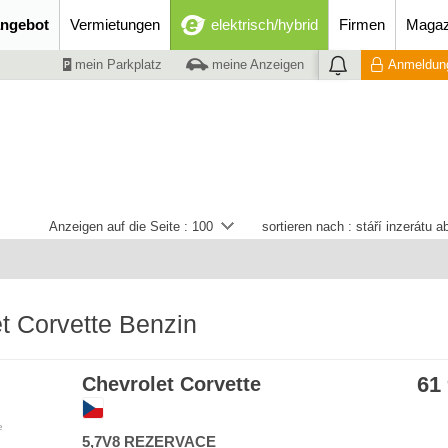
ngebot
Vermietungen
elektrisch/hybrid
Firmen
Magaz
mein Parkplatz
meine Anzeigen
Anmeldung
Anzeigen auf die Seite :
100
sortieren nach :
stáří inzerátu 
t Corvette Benzin
61
Chevrolet Corvette
e
5,7V8 REZERVACE