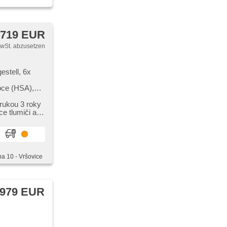
 719 EUR
MwSt. abzusetzen
estell, 6x
,
pce (HSA),
olenkung,
p display,
ukou 3 roky
ování,
e tlumiči a
od volantem,
bíječka
l, starten per
mit
ha 10 - Vršovice
rsitze,
odvětrávaná
ED Leuchte,
AB), zadní
 979 EUR