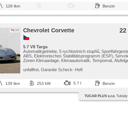
126 tkm
Benzin
22
Chevrolet Corvette
5.7 V8 Targa
Automatikgetriebe, 5 rychlostních stupňů, Sportfahrgestel
ABS, Elektronisches Stabilitätsprogramm (ESP), Servol
Zonen Klimaanlage, Klimaautomatik, Tempomat, Alufelgen
'EURO IV', Bordcomputer, head-up display, Lenkrad einst
Seitenscheiben, El. Vorderscheiben, El. Spiegel, Wegfa
unfallfrei,​ Garantie Scheck​- Heft
Sicherung, Zentralverriegelung mit Funkfernbedienung,
Zentralverriegelung, Sportsitze, Ledersitze, Lederpolster
einstellbare Sitze, höheneinstellbare Sitze, Positionssitze
5.7 l
139 tkm
253 kW
Benzin
Reifendrucksensor, Nebelscheinwerfer, Autoradio, CD-S
Wechsler, Außenthermometer, zadní pohon
TUCAR PLUS s.r.o
, Tuklat