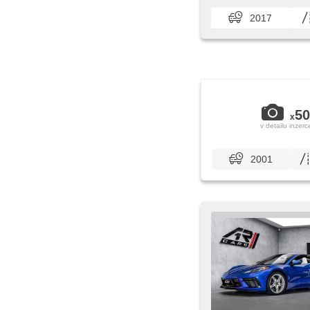
2017
50
x
v detailu inzerc
2001