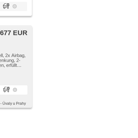
 677 EUR
l, 2x Airbag,
enkung, 2-
, erfüllt
ellbar, El.
hrsperre, GPS
ung, El.
,
pieler, CD-
y - Úvaly u Prahy