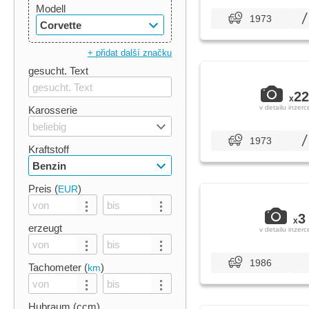
Modell
1973
Corvette
+ přidat další značku
gesucht. Text
22
x
v detailu inzerc
Karosserie
beliebig
1973
Kraftstoff
Benzin
Preis (
)
EUR
3
x
erzeugt
v detailu inzerc
1986
Tachometer (
)
km
Hubraum (ccm)