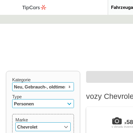
Fahrzeuga
Kategorie
Neu, Gebrauch-, oldtimer
3
vozy Chevrole
Type
Personen
Marke
58
x
Chevrolet
v detailu inzerc