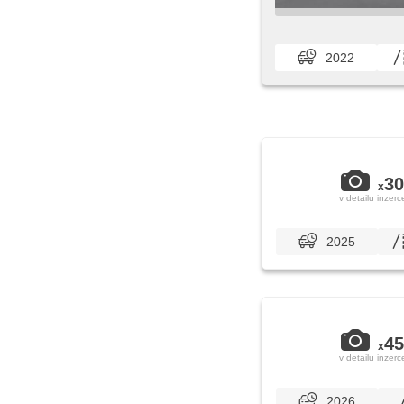
2022
30
x
v detailu inzerc
2025
45
x
v detailu inzerc
2026