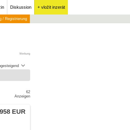
in
Diskussion
+ vložit inzerát
 / Registrierung
Werbung
abgesteigend
62
Anzeigen
 958 EUR