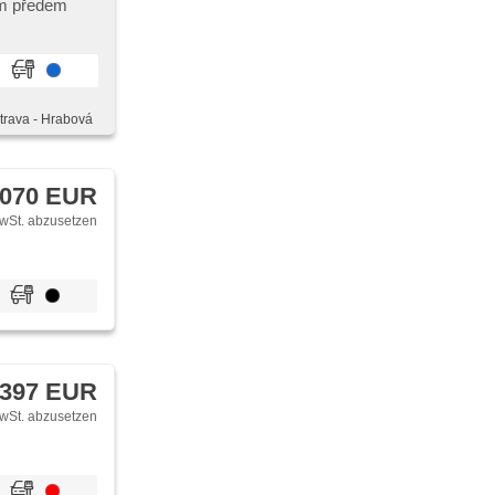
 pádly pod
ím předem
riegelung mit
er Auspuff,
ikgetriebe,
strava - Hrabová
 070 EUR
wSt. abzusetzen
 397 EUR
wSt. abzusetzen