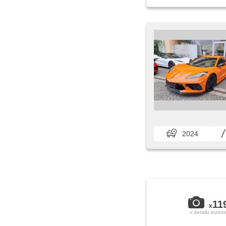
2024
11
x
v detailu inzerc