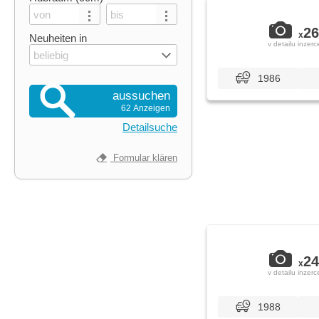
26
x
Neuheiten in
v detailu inzerc
beliebig
1986
aussuchen
62 Anzeigen
Detailsuche
Formular klären
24
x
v detailu inzerc
1988