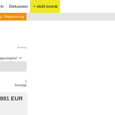
in
Diskussion
+ vložit inzerát
 / Registrierung
Werbung
abgesteigend
1
Anzeige
 891 EUR