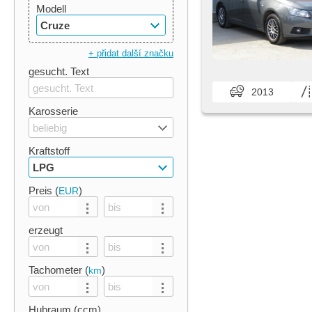
Modell
Cruze
+ přidat další značku
gesucht. Text
2013
Karosserie
beliebig
Kraftstoff
LPG
Preis (
)
EUR
erzeugt
Tachometer (
)
km
Hubraum (ccm)