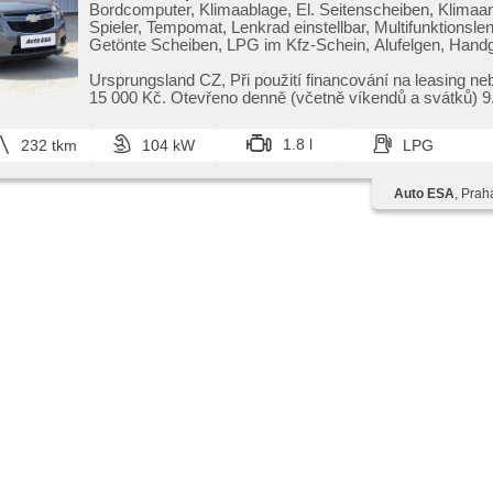
Bordcomputer, Klimaablage, El. Seitenscheiben, Klimaa
Spieler, Tempomat, Lenkrad einstellbar, Multifunktionsle
Getönte Scheiben, LPG im Kfz-Schein, Alufelgen, Handge
Spiegel, beheizte Spiegel, Servolenkung, Zentralverriege
Funkfernbedienung, Elektronisches Stabilitätsprogramm
Ursprungsland CZ,​ Při použití financování na leasing ne
Nebelscheinwerfer, ABS, parkovací senzory zadní, isofi
15 000 Kč. Otevřeno denně (včetně víkendů a svátků) 9.0
Beifahrerairbagdeaktivierung, Wegfahrsperre, 4x Airbag
1.8 l
232 tkm
104 kW
LPG
Auto ESA
, Prah