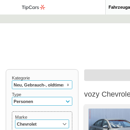
Fahrzeuga
Kategorie
Neu, Gebrauch-, oldtimer
3
vozy Chevrol
Type
Personen
Marke
Chevrolet