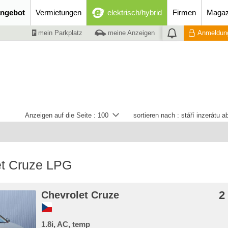
ngebot
Vermietungen
elektrisch/hybrid
Firmen
Magaz
mein Parkplatz
meine Anzeigen
Anmeldung
Anzeigen auf die Seite :
100
sortieren nach :
stáří inzerátu 
et Cruze LPG
2
Chevrolet Cruze
1.8i, AC, temp