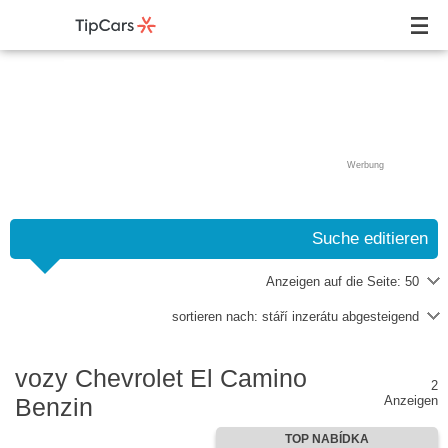
Werbung
Suche editieren
Anzeigen auf die Seite:
50
sortieren nach:
stáří inzerátu abgesteigend
vozy Chevrolet El Camino
2
Benzin
Anzeigen
TOP NABÍDKA