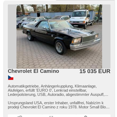
15 035 EUR
Chevrolet El Camino
Automatikgetriebe, Anhängerkupplung, Klimaanlage,
Alufelgen, erfüllt 'EURO 0', Lenkrad einstellbar,
Lederpolsterung, USB, Autoradio, abgestimmter Auspuff,
zadní pohon, Federung Luft, El. Anlasser
Ursprungsland USA,​ erster Inhaber,​ unfallfrei,​ Nabízím k
prodeji Chevrolet El Camino z roku 1978. Motor Small Block
5,​7 V8 běží j...