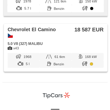
1978
121 tkm
150 kW
5.7 l
Benzin
18 587 EUR
Chevrolet El Camino
5.0 V8 (327) MALIBU
x43
1968
61 tkm
168 kW
5 l
Benzin