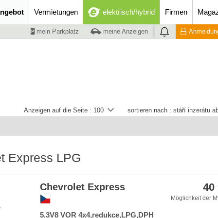
ngebot
Vermietungen
elektrisch/hybrid
Firmen
Magaz
mein Parkplatz
meine Anzeigen
Anmeldung
Anzeigen auf die Seite :
100
sortieren nach :
stáří inzerátu 
et Express LPG
40
Chevrolet Express
Möglichkeit der M
e
5,3V8 VOR 4x4,redukce,LPG,DPH