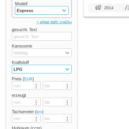
Modell
2014
Express
+ přidat další značku
gesucht. Text
Karosserie
beliebig
Kraftstoff
LPG
Preis (
)
EUR
erzeugt
Tachometer (
)
km
Hubraum (ccm)