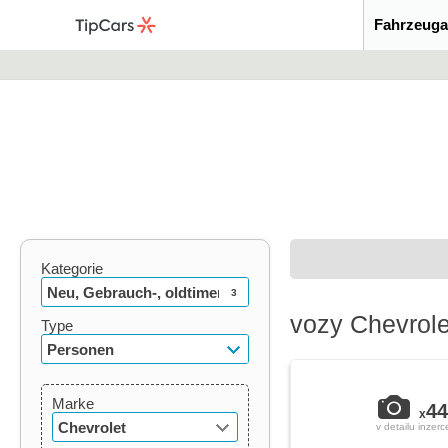
Fahrzeuga
Kategorie
Neu, Gebrauch-, oldtimer
3
vozy Chevrol
Type
Personen
Marke
44
x
Chevrolet
v detailu inzerc