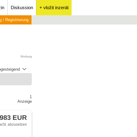
in
Diskussion
+ vložit inzerát
 / Registrierung
Werbung
abgesteigend
1
Anzeige
 983 EUR
wSt. abzusetzen