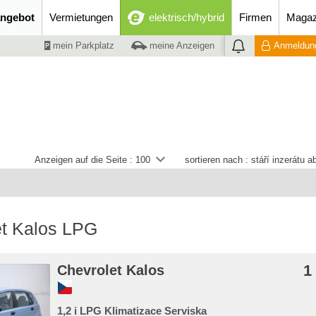
ngebot
Vermietungen
elektrisch/hybrid
Firmen
Magaz
mein Parkplatz
meine Anzeigen
Anmeldung
Anzeigen auf die Seite :
100
sortieren nach :
stáří inzerátu 
et Kalos LPG
1
Chevrolet Kalos
1,2 i LPG Klimatizace Serviska