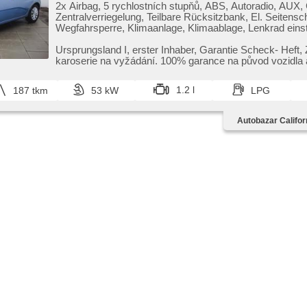
2x Airbag, 5 rychlostních stupňů, ABS, Autoradio, AUX, 
Zentralverriegelung, Teilbare Rücksitzbank, El. Seitensc
Wegfahrsperre, Klimaanlage, Klimaablage, Lenkrad einste
Servolenkung, Abnutzungssensor des Bremsbelages,
höheneinstellbare Sitze, Heckscheibenwischer
Ursprungsland I,​ erster Inhaber,​ Garantie Scheck​- Heft,​
karoserie na vyžádání. 100% garance na původ vozidla a
1.2 l
187 tkm
53 kW
LPG
Autobazar Califor