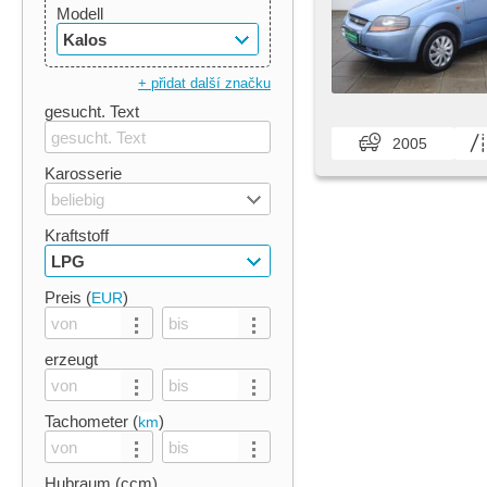
Modell
Kalos
+ přidat další značku
gesucht. Text
2005
Karosserie
beliebig
Kraftstoff
LPG
Preis (
)
EUR
erzeugt
Tachometer (
)
km
Hubraum (ccm)