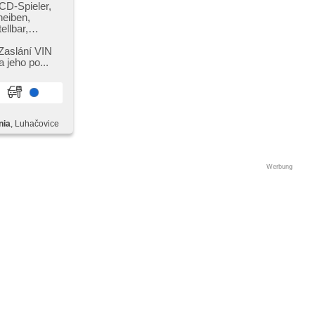
CD-Spieler,
heiben,
llbar,
 Zaslání VIN
 jeho po...
nia
, Luhačovice
Werbung