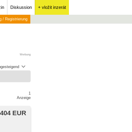
in
Diskussion
+ vložit inzerát
 / Registrierung
Werbung
abgesteigend
1
Anzeige
 404 EUR