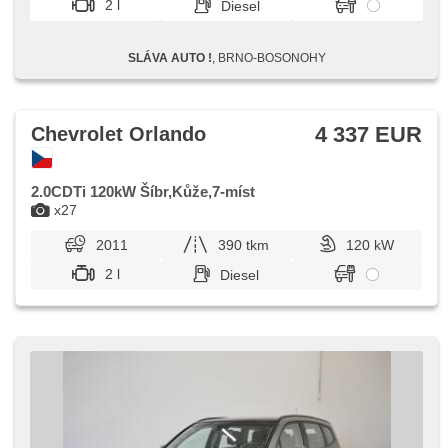
2 l
Diesel
Scheiben, zatmavená zadní skla, přední pohon,
Ausziehbare Kopflehnen, třetí řada sedadel
SLÁVA AUTO !
, BRNO-BOSONOHY
4 337 EUR
Chevrolet Orlando
2.0CDTi 120kW Šíbr,Kůže,7-míst
x27
2011
390 tkm
120 kW
2 l
Diesel