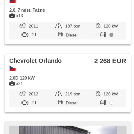
2.0, 7 míst, Tažné
x13
2011
187 tkm
120 kW
2 l
Diesel
2 268 EUR
Chevrolet Orlando
2.0D 120 kW
x21
2012
219 tkm
120 kW
2 l
Diesel