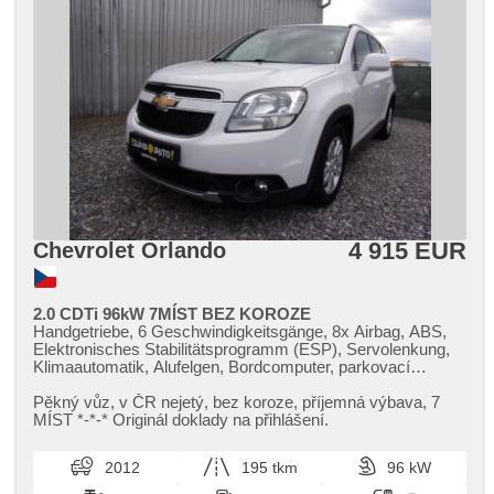
4 915 EUR
Chevrolet Orlando
2.0 CDTi 96kW 7MÍST BEZ KOROZE
Handgetriebe, 6 Geschwindigkeitsgänge, 8x Airbag, ABS,
Elektronisches Stabilitätsprogramm (ESP), Servolenkung,
Klimaautomatik, Alufelgen, Bordcomputer, parkovací
senzory zadní, Lenkrad einstellbar, Multifunktionslenkrad,
Beifahrerairbagdeaktivierung, El. Seitenscheiben, El.
Pěkný vůz,​ v ČR nejetý,​ bez koroze,​ příjemná výbava,​ 7
Spiegel, Wegfahrsperre, Zentralverriegelung mit
MÍST ​*​-​*​-​* Originál doklady na přihlášení.
Funkfernbedienung, höheneinstellbare Sitze, Positionssitze,
Nebelscheinwerfer, USB, Autoradio, CD-Spieler,
2012
195 tkm
96 kW
Außenthermometer, Klimaablage, Teilbare Rücksitzbank,
zadní loketní opěrka, Heckscheibenwischer, Getönte