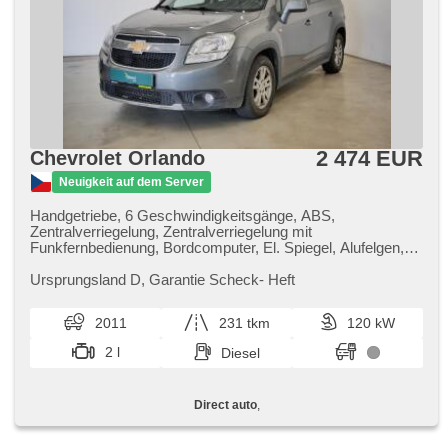
2 474 EUR
Chevrolet Orlando
Neuigkeit auf dem Server
Handgetriebe, 6 Geschwindigkeitsgänge, ABS,
Zentralverriegelung, Zentralverriegelung mit
Funkfernbedienung, Bordcomputer, El. Spiegel, Alufelgen,
Multifunktionslenkrad, Servolenkung, Anhängerkupplung,
Autoradio, El. Seitenscheiben, Heckscheibenwischer, zadní
Ursprungsland D,​ Garantie Scheck​- Heft
loketní opěrka, Außenthermometer, Teilbare Rücksitzbank,
isofix, Lenkrad einstellbar, Dachträger, malý kožený paket,
2011
231 tkm
120 kW
Fahrer-Airbag, třetí řada sedadel, höheneinstellbare Sitze,
höheneinstellbare Fahrersitz, samostmívací zrcátka
2 l
Diesel
Direct auto
,