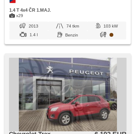
1.4 T 4x4 ČR 1.MAJ.
x29
2013
74 tkm
103 kW
1.4 l
Benzin