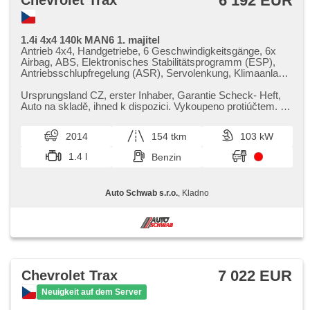
6 192 EUR
Chevrolet Trax
1.4i 4x4 140k MAN6 1. majitel
Antrieb 4x4, Handgetriebe, 6 Geschwindigkeitsgänge, 6x
Airbag, ABS, Elektronisches Stabilitätsprogramm (ESP),
Antriebsschlupfregelung (ASR), Servolenkung, Klimaanlage,
Tempomat, Alufelgen, erfüllt 'EURO V', Bordcomputer,
dotykové ovládání palubního počítače, parkovací senzory
Ursprungsland CZ,​ erster Inhaber,​ Garantie Scheck​- Heft,​
zadní, Fahrkamera, Lichtsensor, Lenkrad einstellbar,
Auto na skladě,​ ihned k dispozici. Vykoupeno protiúčtem. V
Multifunktionslenkrad, Beifahrerairbagdeaktivierung, hands
případě zájmu ...
free, Bluetooth, El. Seitenscheiben, El. Spiegel,
2014
154 tkm
103 kW
Wegfahrsperre, Zentralverriegelung mit Funkfernbedienung,
Zentralverriegelung, isofix, höheneinstellbare Fahrersitz,
1.4 l
Benzin
Positionssitze, Nebelscheinwerfer, USB, Autoradio,
Außenthermometer, beheizte Spiegel, Teilbare
Rücksitzbank, Heckscheibenwischer, Getönte Scheiben,
Auto Schwab s.r.o.
, Kladno
zatmavená zadní skla, Längssitzvorschub, Ausziehbare
Kopflehnen, Umrichter 220V, El. Anlasser
7 022 EUR
Chevrolet Trax
Neuigkeit auf dem Server