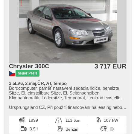
3 717 EUR
Chrysler 300C
neuer Preis
3.5LV6, 2.maj,ČR, AT, tempo
Bordcomputer, paměť nastavení sedadla řidiče, beheizte
Sitze, El. einstellbare Sitze, El. Seitenscheiben,
Klimaautomatik, Ledersitze, Tempomat, Lenkrad einstellbar,
Multifunktionslenkrad, Getönte Scheiben, Automatikgetriebe,
Alufelgen, El. Spiegel, El. Dachfenster, Servolenkung,
Ursprungsland CZ,​ Při použití financování na leasing nebo
Zentralverriegelung, Zentralverriegelung mit
úvěr sleva 25 000 Kč. Otevřeno denně (včetně víkendů a
Funkfernbedienung, Nebelscheinwerfer, ABS, 2x Airbag,
svátků) 9.00​-22.0...
1999
113 tkm
187 kW
samostmívací zrcátka, Wegfahrsperre
3.5 l
Benzin