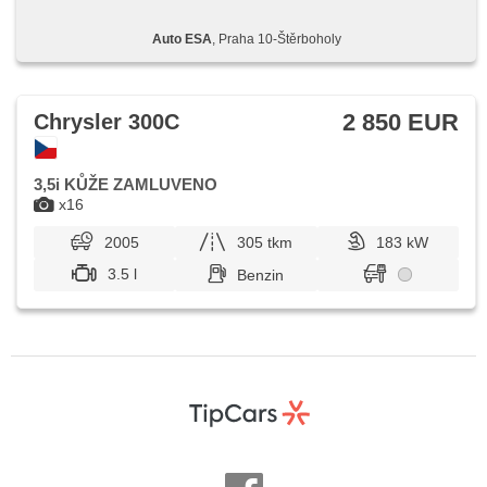
Auto ESA
, Praha 10-Štěrboholy
2 850 EUR
Chrysler 300C
3,5i KŮŽE ZAMLUVENO
x16
2005
305 tkm
183 kW
3.5 l
Benzin