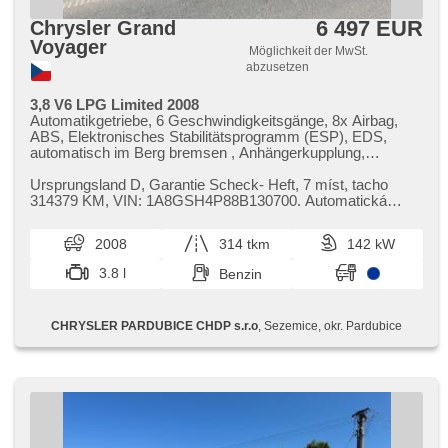
6 497 EUR
Chrysler Grand
Voyager
Möglichkeit der MwSt.
abzusetzen
3,8 V6 LPG Limited 2008
Automatikgetriebe, 6 Geschwindigkeitsgänge, 8x Airbag,
ABS, Elektronisches Stabilitätsprogramm (ESP), EDS,
automatisch im Berg bremsen , Anhängerkupplung,
Servolenkung, 4-Zonen Klimaanlage, Klimaautomatik,
Tempomat, Alufelgen, erfüllt 'EURO IV', Bordcomputer,
Ursprungsland D,​ Garantie Scheck​- Heft,​ 7 míst,​ tacho
Lenkrad einstellbar, Multifunktionslenkrad, Telefon, hands
314379 KM,​ VIN: 1A8GSH4P88B130700. Automatická
free, Bluetooth, El. Deckel des Kofferraums, El.
převodovka (6 rychlostních st...
Wagentürschlüssung, El. Seitenscheiben, El.
2008
314 tkm
142 kW
Vorderscheiben, El. Klappspiegel, El. Spiegel,
Wegfahrsperre, Alarmanlage, Zentralverriegelung mit
3.8 l
Benzin
Funkfernbedienung, Zentralverriegelung,
Schalthebelschloss, Ledersitze, isofix, Lederpolsterung, El.
einstellbare Sitze, Reifendrucksensor, Heck LED Leuchte,
CHRYSLER PARDUBICE CHDP s.r.o
, Sezemice, okr. Pardubice
Nebelscheinwerfer, USB, AUX, Autoradio, CD-Spieler,
Außenthermometer, Innenthermometer,
Heckscheibenwischer, Getönte Scheiben, roletky na
zadních oknech, Holzverkleidung, Garantie, třetí řada
sedadel