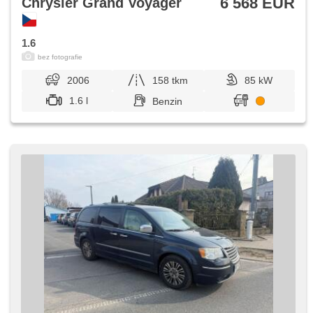
6 568 EUR
Chrysler Grand Voyager
1.6
bez fotografie
2006
158 tkm
85 kW
1.6 l
Benzin