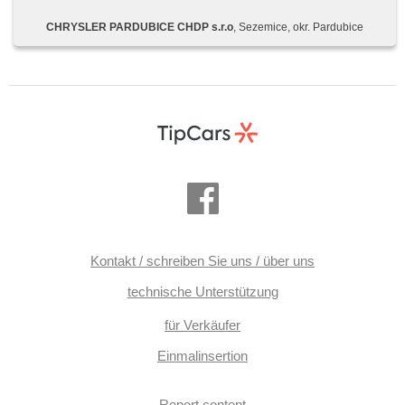
Schalthebelschloss, isofix, Lederpolsterung, El. einstellbare
Sitze, Reifendrucksensor, Nebelscheinwerfer, USB, AUX,
CHRYSLER PARDUBICE CHDP s.r.o
, Sezemice, okr. Pardubice
Autoradio, CD-Spieler, Außenthermometer, beheizte
Spiegel, Innenthermometer, Heckscheibenwischer, Getönte
Scheiben, Holzverkleidung, Anhängevorrichtung, Garantie
Kontakt / schreiben Sie uns / über uns
technische Unterstützung
für Verkäufer
Einmalinsertion
Report content