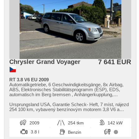
7 641 EUR
Chrysler Grand Voyager
RT 3.8 V6 EU 2009
Automatikgetriebe, 6 Geschwindigkeitsgänge, 8x Airbag,
ABS, Elektronisches Stabilitätsprogramm (ESP), EDS,
automatisch im Berg bremsen , Anhängerkupplung,
Servolenkung, 4-Zonen Klimaanlage, Klimaautomatik,
Tempomat, Xenonscheinwerfer, Alufelgen, erfüllt 'EURO IV',
Ursprungsland USA,​ Garantie Scheck​- Heft,​ 7 míst,​ nájezd
Bordcomputer, Lenkrad einstellbar, Multifunktionslenkrad,
254 100 km,​ vybavený benzínovým motorem 3,​8 V6 a
Telefon, hands free, Bluetooth, DVD-Player, El. Deckel des
automatickou šestistupňo...
Kofferraums, El. Wagentürschlüssung, El. Seitenscheiben,
2009
254 tkm
142 kW
El. Vorderscheiben, El. Klappspiegel, El. Spiegel,
Wegfahrsperre, Alarmanlage, Zentralverriegelung mit
3.8 l
Benzin
Funkfernbedienung, Zentralverriegelung,