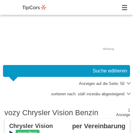
Werbung
Suche editieren
Anzeigen auf die Seite:
50
sortieren nach:
stáří inzerátu abgesteigend
1
vozy Chrysler Vision Benzin
Anzeige
per Vereinbarung
Chrysler Vision
neuer Preis