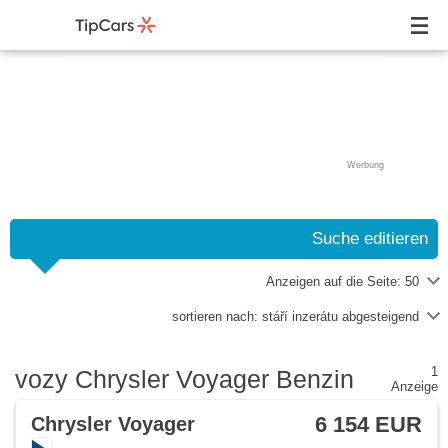
Werbung
Suche editieren
Anzeigen auf die Seite:
50
sortieren nach:
stáří inzerátu abgesteigend
1
vozy Chrysler Voyager Benzin
Anzeige
6 154 EUR
Chrysler Voyager