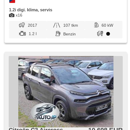
1.2i digi. klima, servis
x16
2017
107 tkm
60 kW
1.2 l
Benzin