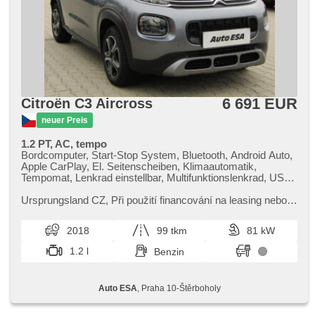
6 691 EUR
Citroën C3 Aircross
neuer Preis
1.2 PT, AC, tempo
Bordcomputer, Start-Stop System, Bluetooth, Android Auto,
Apple CarPlay, El. Seitenscheiben, Klimaautomatik,
Tempomat, Lenkrad einstellbar, Multifunktionslenkrad, USB,
Alufelgen, Handgetriebe, Servolenkung, Zentralverriegelung
mit Funkfernbedienung, Elektronisches Stabilitätsprogramm
Ursprungsland CZ,​ Při použití financování na leasing nebo
(ESP), ABS, 4x Airbag, Lichtsensor
úvěr sleva 40 000 Kč. Otevřeno denně (včetně víkendů a
svátků) 9.00​-22.0...
2018
99 tkm
81 kW
1.2 l
Benzin
Auto ESA
, Praha 10-Štěrboholy