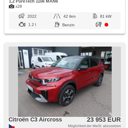
1,2 PureTech 110k MAN6
x28
2022
42 tkm
81 kW
1.2 l
Benzin
23 953 EUR
Citroën C3 Aircross
Möglichkeit der MwSt. abzusetzen