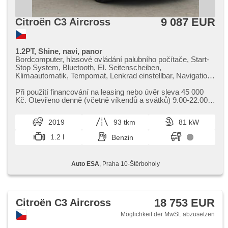
9 087 EUR
Citroën C3 Aircross
1.2PT, Shine, navi, panor
Bordcomputer, hlasové ovládání palubního počítače, Start-
Stop System, Bluetooth, El. Seitenscheiben,
Klimaautomatik, Tempomat, Lenkrad einstellbar, Navigation,
Multifunktionslenkrad, USB, täglich Leuchten, Alufelgen,
Handgetriebe, El. Spiegel, Servolenkung,
Při použití financování na leasing nebo úvěr sleva 45 000
Zentralverriegelung mit Funkfernbedienung, Elektronisches
Kč. Otevřeno denně (včetně víkendů a svátků) 9.00​-22.00
Stabilitätsprogramm (ESP), Scheibenwischersensor,
hod. Kupujte vozy s garancí!
Nebelscheinwerfer, El. Klappspiegel, Reifendrucksensor,
2019
93 tkm
81 kW
ABS, parkovací senzory zadní, isofix,
Beifahrerairbagdeaktivierung, Notbremsung (PEBS), 6x
1.2 l
Benzin
Airbag, asistent jízdy v jízdním pruhu
Auto ESA
, Praha 10-Štěrboholy
18 753 EUR
Citroën C3 Aircross
Möglichkeit der MwSt. abzusetzen