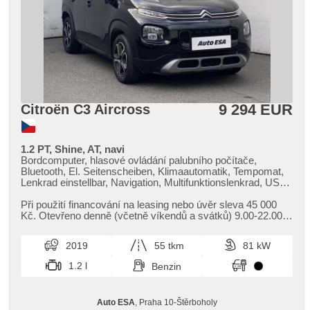
9 294 EUR
Citroën C3 Aircross
1.2 PT, Shine, AT, navi
Bordcomputer, hlasové ovládání palubního počítače,
Bluetooth, El. Seitenscheiben, Klimaautomatik, Tempomat,
Lenkrad einstellbar, Navigation, Multifunktionslenkrad, USB,
Automatikgetriebe, Getönte Scheiben, täglich Leuchten, El.
Spiegel, Servolenkung, Zentralverriegelung mit
Při použití financování na leasing nebo úvěr sleva 45 000
Funkfernbedienung, Elektronisches Stabilitätsprogramm
Kč. Otevřeno denně (včetně víkendů a svátků) 9.00​-22.00
(ESP), El. Klappspiegel, Reifendrucksensor, ABS,
hod. Kupujte vozy s garancí!
Antriebsschlupfregelung (ASR), parkovací senzory zadní,
2019
55 tkm
81 kW
isofix, 6x Airbag, asistent jízdy v jízdním pruhu
1.2 l
Benzin
Auto ESA
, Praha 10-Štěrboholy