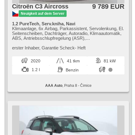
9 789 EUR
Citroën C3 Aircross
Neuigkeit auf dem Server
1.2 PureTech, Serv.kniha, Navi
Klimaanlage, 6x Airbag, Parkassistent, Servolenkung, El.
Seitenscheiben, Dachträger, Autoradio, Klimaautomatik,
ABS, Antriebsschlupfregelung (ASR),
Zentralverriegelung, Bordcomputer, El. Klappspiegel,
Elektronisches Stabilitätsprogramm (ESP),
erster Inhaber,​ Garantie Scheck​- Heft
Nebelscheinwerfer, beheizte Sitze,
Scheibenwischersensor, starten per Taste,
2020
41 tkm
81 kW
Reifendrucksensor, USB, Handgetriebe
1.2 l
Benzin
AAA Auto
, Praha 8 - Čimice