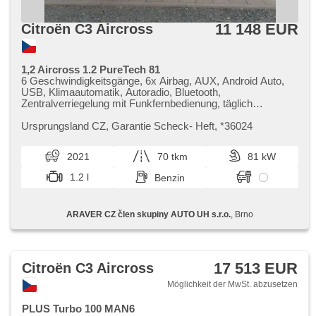
11 148 EUR
Citroën C3 Aircross
1,2 Aircross 1.2 PureTech 81
6 Geschwindigkeitsgänge, 6x Airbag, AUX, Android Auto,
USB, Klimaautomatik, Autoradio, Bluetooth,
Zentralverriegelung mit Funkfernbedienung, täglich
Leuchten, Teilbare Rücksitzbank, El. Vorderscheiben, El.
Klappspiegel, El. Spiegel, hands free, Wegfahrsperre, isofix,
Ursprungsland CZ,​ Garantie Scheck​- Heft,​ ​*36024
Klimaanlage, Alufelgen, malý kožený paket, Handgetriebe,
Nebelscheinwerfer, Multifunktionslenkrad, Lenkrad
2021
70 tkm
81 kW
einstellbar, Bordcomputer, parkovací senzory zadní,
Servolenkung, Scheibenwischersensor, Lichtsensor,
1.2 l
Benzin
Reifendrucksensor, Elektronisches Stabilitätsprogramm
(ESP), Start-Stop System, Dachträger, Tempomat, Getönte
Scheiben, Außenthermometer, volba jízdního režimu,
ARAVER CZ člen skupiny AUTO UH s.r.o.
, Brno
beheizte Spiegel, Heckscheibenwischer
17 513 EUR
Citroën C3 Aircross
Möglichkeit der MwSt. abzusetzen
PLUS Turbo 100 MAN6