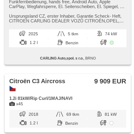
Funkfernbedienung, hands free, Android Auto, Apple
CarPlay, Wegfahrsperre, El. Seitenscheiben, El. Spiegel, El.
Klappspiegel, beheizte Spiegel, Nebelscheinwerfer, Heck
LED Leuchte, Vorderlichter LED, täglich Leuchten,
Ursprungsland CZ,​ erster Inhaber,​ Garantie Scheck​- Heft,​
Klimaautomatik, Klimaablage, LED denní svícení, Lenkrad
CITROEN CARLING DEALER VOZŮ CITROËN,​OPEL,​
einstellbar, Heckscheibenwischer, Multifunktionslenkrad,
DS,​ možnost protiúčtu,​ vozidl...
Beifahrerairbagdeaktivierung, Bordcomputer, Uhr Spur,
2025
5 tkm
74 kW
isofix, ABS, Antriebsschlupfregelung (ASR), Elektronisches
Stabilitätsprogramm (ESP), Servolenkung, Handgetriebe,
1.2 l
Benzin
digitální přístrojový štít, Fahrkamera, asistent jízdy v jízdním
pruhu, Tempomat, parkovací senzory zadní, El. Anlasser,
Scheibenwischersensor, Lichtsensor, přední pohon, Start-
CARLING Auto,spol. s r.o.
, BRNO
Stop System, Garantie, digitální přístrojová deska
9 909 EUR
Citroën C3 Aircross
1.2i 81kW/Rip Curl/1MAJ/NAVI
x45
2018
69 tkm
81 kW
1.2 l
Benzin