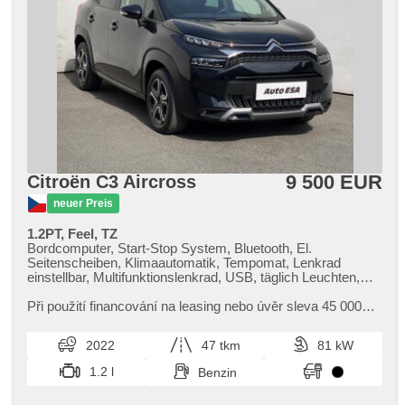
9 500 EUR
Citroën C3 Aircross
neuer Preis
1.2PT, Feel, TZ
Bordcomputer, Start-Stop System, Bluetooth, El.
Seitenscheiben, Klimaautomatik, Tempomat, Lenkrad
einstellbar, Multifunktionslenkrad, USB, täglich Leuchten,
Handgetriebe, El. Spiegel, Servolenkung,
Zentralverriegelung mit Funkfernbedienung, Elektronisches
Při použití financování na leasing nebo úvěr sleva 45 000
Stabilitätsprogramm (ESP), Scheibenwischersensor,
Kč. Otevřeno denně (včetně víkendů a svátků) 9.00​-22.00
Nebelscheinwerfer, El. Klappspiegel, Reifendrucksensor,
hod. Kupujte vozy s garancí!
2022
47 tkm
81 kW
ABS, parkovací senzory zadní, isofix,
Beifahrerairbagdeaktivierung, 6x Airbag, asistent jízdy v
1.2 l
Benzin
jízdním pruhu