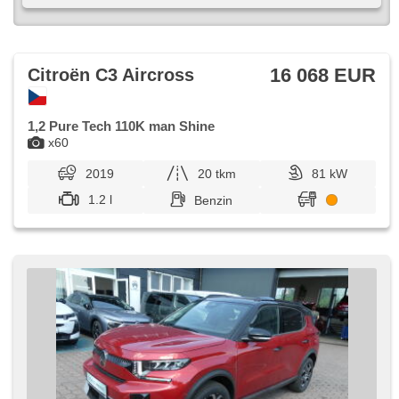
16 068 EUR
Citroën C3 Aircross
1,2 Pure Tech 110K man Shine
x60
2019
20 tkm
81 kW
1.2 l
Benzin