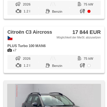
2026
75 kW
1.2 l
Benzin
17 844 EUR
Citroën C3 Aircross
Möglichkeit der MwSt. abzusetzen
PLUS Turbo 100 MAN6
x7
2026
75 kW
1.2 l
Benzin