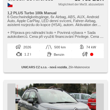
Möglichkeit der MwSt. abzusetzen
1,2 PLUS Turbo 100k Manual
6 Geschwindigkeitsgänge, 6x Airbag, ABS, AUX, Android
Auto, Apple CarPlay, LED denní svícení, Fahrer-Airbag,
asistent rozjezdu do kopce (HSA), autom. Aktivation der
Warnflutlicht, Klimaautomatik, Autoradio, Bluetooth,
Zentralverriegelung mit Funkfernbedienung,
​+ Příprava pro náhradní kolo ​+ Povinná výbava ​+ Sada
Zentralverriegelung, Beifahrerairbagdeaktivierung, täglich
autokoberců. Cena při využití financování Privilege. Cena při
Leuchten, digitální příjem rádia (DAB), digitální přístrojový
platbě v hotovo...
štít, 2-Zonen Klimaanlage, Teilbare Rücksitzbank, El.
2026
500 km
74 kW
Seitenscheiben, El. Vorderscheiben, El. Klappspiegel, El.
Spiegel, hands free, Uhr Spur, Wegfahrsperre, isofix,
1.2 l
Benzin
Klimaanlage, Handgetriebe, Multifunktionslenkrad, Lenkrad
einstellbar, Bordcomputer, Fahrkamera, parkovací senzory
zadní, erfüllt 'EURO VI', Längssitzvorschub, Antrieb 4x2,
UNICARS CZ s.r.o. - nová vozidla
, Zlín-Malenovice
Positionssitze, Servolenkung, Antriebsschlupfregelung
(ASR), Vorderlichter LED, Scheibenwischersensor,
Lichtsensor, Reifendrucksensor, Elektronisches
Stabilitätsprogramm (ESP), Start-Stop System, Tempomat,
ukazatel rychlostního limitu (SLIF), Außenthermometer,
vyhřívaná zadní sedadla, Ausziehbare Kopflehnen,
höheneinstellbare Fahrersitz, Heckscheibenwischer,
zatmavená zadní skla, Garantie