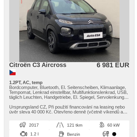
autom. Aktivation der Warnflutlicht, Nebelscheinwerfer,
Start-Stop System, USB, Autoradio, digitální příjem rádia
(DAB), Außenthermometer, beheizte Spiegel, Teilbare
Rücksitzbank, Heckscheibenwischer, Getönte Scheiben,
přední pohon, Antrieb 4x2, Ausziehbare Kopflehnen,
Garantie, digitální přístrojová deska
6 981 EUR
Citroën C3 Aircross
1.2PT, AC, temp
Bordcomputer, Bluetooth, El. Seitenscheiben, Klimaanlage,
Tempomat, Lenkrad einstellbar, Multifunktionslenkrad, USB,
täglich Leuchten, Handgetriebe, El. Spiegel, Servolenkung,
Zentralverriegelung mit Funkfernbedienung, Elektronisches
Stabilitätsprogramm (ESP), Reifendrucksensor, ABS,
Ursprungsland CZ,​ Při použití financování na leasing nebo
Antriebsschlupfregelung (ASR), parkovací senzory zadní,
úvěr sleva 40 000 Kč. Otevřeno denně (včetně víkendů a
isofix, Beifahrerairbagdeaktivierung, asistent jízdy v jízdním
svátků) 9.00​-22.0...
pruhu, Wegfahrsperre, 6x Airbag, Lichtsensor
2017
121 tkm
60 kW
1.2 l
Benzin