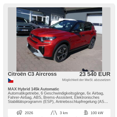
23 540 EUR
Citroën C3 Aircross
Möglichkeit der MwSt. abzusetzen
MAX Hybrid 145k Automatic
Automatikgetriebe, 6 Geschwindigkeitsgänge, 6x Airbag,
Fahrer-Airbag, ABS, Brems-Assistent, Elektronisches
Stabilitätsprogramm (ESP), Antriebsschlupfregelung (ASR),
Notbremsung (PEBS), asistent rozjezdu do kopce (HSA),
ukazatel rychlostního limitu (SLIF), Uhr Spur, Blind Spot
2026
3 km
100 kW
Anzeige, automatisch im Berg bremsen , Servolenkung,