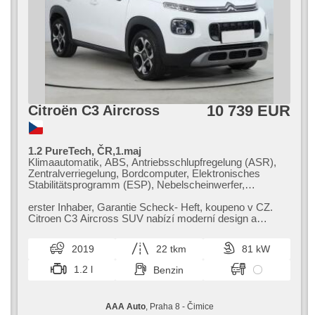
10 739 EUR
Citroën C3 Aircross
1.2 PureTech, ČR,1.maj
Klimaautomatik, ABS, Antriebsschlupfregelung (ASR),
Zentralverriegelung, Bordcomputer, Elektronisches
Stabilitätsprogramm (ESP), Nebelscheinwerfer,
Scheibenwischersensor, starten per Taste,
Reifendrucksensor, USB, 6x Airbag, Uhr Spur,
erster Inhaber,​ Garantie Scheck​- Heft,​ koupeno v CZ.
Parkassistent, El. Spiegel, Servolenkung, El.
Citroen C3 Aircross SUV nabízí moderní design a
Seitenscheiben, Dachträger, Autoradio, Handgetriebe
praktický interiér. Tento vůz...
2019
22 tkm
81 kW
1.2 l
Benzin
AAA Auto
, Praha 8 - Čimice