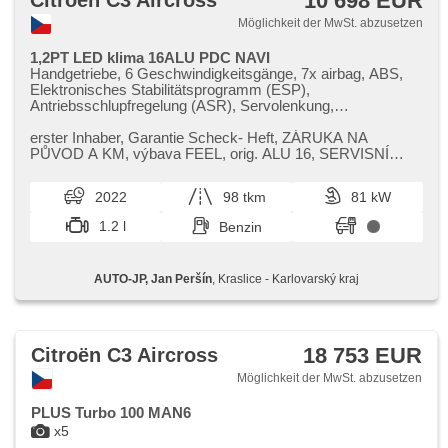
10 698 EUR
Citroën C3 Aircross
Möglichkeit der MwSt. abzusetzen
1,2PT LED klima 16ALU PDC NAVI
Handgetriebe, 6 Geschwindigkeitsgänge, 7x airbag, ABS,
Elektronisches Stabilitätsprogramm (ESP),
Antriebsschlupfregelung (ASR), Servolenkung,
Klimaautomatik, Tempomat, LED denní svícení, Alufelgen,
erfüllt 'EURO VI', Bordcomputer, hlasové ovládání palubního
erster Inhaber,​ Garantie Scheck​- Heft,​ ZÁRUKA NA
počítače, dotykové ovládání palubního počítače, Navigation,
PŮVOD A KM,​ výbava FEEL,​ orig. ALU 16,​ SERVISNÍ
parkovací senzory zadní, Parkassistent, Lichtsensor,
KNIHA,​ poslední výměna oleje a filtrů ​- 90.000 km
Scheibenwischersensor, Lenkrad einstellbar,
2022
98 tkm
81 kW
Multifunktionslenkrad, Beifahrerairbagdeaktivierung, Android
Auto, Apple CarPlay, Bluetooth, Dachträger, El.
1.2 l
Benzin
Klappspiegel, El. Spiegel, samostmívací zrcátka,
Wegfahrsperre, Zentralverriegelung mit Funkfernbedienung,
beheizte Sitze, höheneinstellbare Sitze, Reifendrucksensor,
AUTO-JP, Jan Peršín
, Kraslice - Karlovarský kraj
Vorderlichter LED, Heck LED Leuchte, Nebelscheinwerfer,
Start-Stop System, USB, Autoradio, digitální příjem rádia
(DAB), Außenthermometer, beheizte Spiegel, Teilbare
Rücksitzbank, Heckscheibenwischer, Getönte Scheiben,
zatmavená zadní skla, přední pohon, malý kožený paket
18 753 EUR
Citroën C3 Aircross
Möglichkeit der MwSt. abzusetzen
PLUS Turbo 100 MAN6
x5