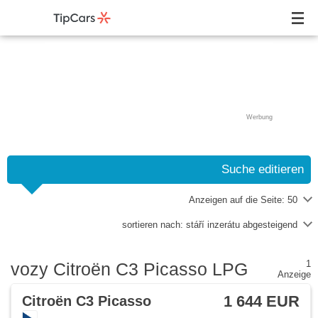
Werbung
Suche editieren
Anzeigen auf die Seite:
50
sortieren nach:
stáří inzerátu abgesteigend
1
vozy Citroën C3 Picasso LPG
Anzeige
1 644 EUR
Citroën C3 Picasso