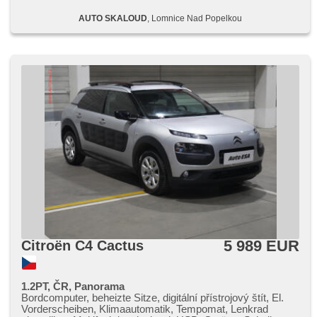
Sitze, höheneinstellbare Fahrersitz, Positionssitze,
AUTO SKALOUD
, Lomnice Nad Popelkou
Reifendrucksensor, Abnutzungssensor des Bremsbelages,
Vorderlichter LED, Heck LED Leuchte, Nebelscheinwerfer,
Start-Stop System, USB, AUX, Autoradio,
Außenthermometer, vyjímatelná zadní sedadla,
Innenthermometer, Heckscheibenwischer, Getönte
Scheiben, zatmavená zadní skla, Längssitzvorschub,
Ausziehbare Kopflehnen, Garantie, digitální přístrojová
deska, wifi hotspot, loketní opěrka, hodiny na přístrojové
desce.
5 989 EUR
Citroën C4 Cactus
1.2PT, ČR, Panorama
Bordcomputer, beheizte Sitze, digitální přístrojový štít, El.
Vorderscheiben, Klimaautomatik, Tempomat, Lenkrad