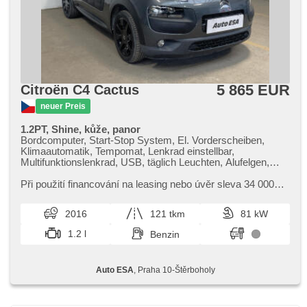
5 865 EUR
Citroën C4 Cactus
neuer Preis
1.2PT, Shine, kůže, panor
Bordcomputer, Start-Stop System, El. Vorderscheiben,
Klimaautomatik, Tempomat, Lenkrad einstellbar,
Multifunktionslenkrad, USB, täglich Leuchten, Alufelgen,
Handgetriebe, El. Spiegel, Servolenkung,
Zentralverriegelung mit Funkfernbedienung, Elektronisches
Při použití financování na leasing nebo úvěr sleva 34 000
Stabilitätsprogramm (ESP), Nebelscheinwerfer, ABS,
Kč. Otevřeno denně (včetně víkendů a svátků) 9.00​-22.00
parkovací senzory zadní, isofix
hod. Kupujte vozy s garancí!
2016
121 tkm
81 kW
1.2 l
Benzin
Auto ESA
, Praha 10-Štěrboholy