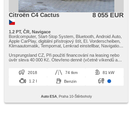
8 055 EUR
Citroën C4 Cactus
1.2 PT, ČR, Navigace
Bordcomputer, Start-Stop System, Bluetooth, Android Auto,
Apple CarPlay, digitální přístrojový štít, El. Vorderscheiben,
Klimaautomatik, Tempomat, Lenkrad einstellbar, Navigation,
Multifunktionslenkrad, USB, Getönte Scheiben, täglich
Leuchten, Alufelgen, Handgetriebe, El. Spiegel, beheizte
Ursprungsland CZ,​ Při použití financování na leasing nebo
Spiegel, Servolenkung, Zentralverriegelung mit
úvěr sleva 40 000 Kč. Otevřeno denně (včetně víkendů a
Funkfernbedienung, Elektronisches Stabilitätsprogramm
svátků) 9.00​-22.0...
(ESP), Nebelscheinwerfer, El. Klappspiegel, Heck LED
2018
74 tkm
81 kW
Leuchte, Reifendrucksensor, ABS, Antriebsschlupfregelung
(ASR), isofix, Beifahrerairbagdeaktivierung, Wegfahrsperre,
1.2 l
Benzin
6x Airbag, Lichtsensor
Auto ESA
, Praha 10-Štěrboholy