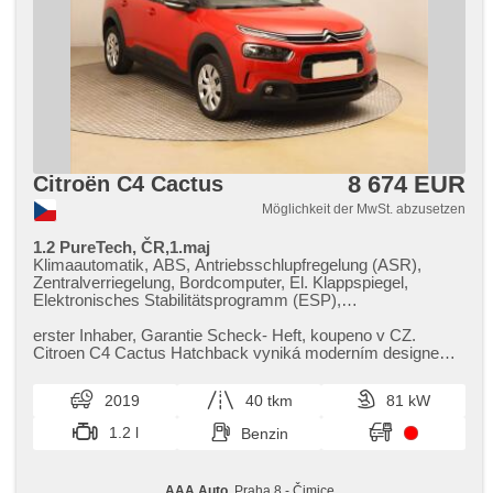
8 674 EUR
Citroën C4 Cactus
Möglichkeit der MwSt. abzusetzen
1.2 PureTech, ČR,1.maj
Klimaautomatik, ABS, Antriebsschlupfregelung (ASR),
Zentralverriegelung, Bordcomputer, El. Klappspiegel,
Elektronisches Stabilitätsprogramm (ESP),
Nebelscheinwerfer, Scheibenwischersensor, starten per
Taste, Anhängerkupplung, Reifendrucksensor, USB, 6x
erster Inhaber,​ Garantie Scheck​- Heft,​ koupeno v CZ.
Airbag, Uhr Spur, Parkassistent, Servolenkung, El.
Citroen C4 Cactus Hatchback vyniká moderním designem
Seitenscheiben, Autoradio, Handgetriebe
a pohodlným interiérem. ...
2019
40 tkm
81 kW
1.2 l
Benzin
AAA Auto
, Praha 8 - Čimice