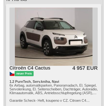
4 957 EUR
Citroën C4 Cactus
neuer Preis
1.2 PureTech, Serv.kniha, Navi
6x Airbag, automatikparken, Panoramadach, El. Spiegel,
Servolenkung, El. Seitenscheiben, Dachträger, Autoradio,
Klimaautomatik, ABS, Antriebsschlupfregelung (ASR),
Zentralverriegelung, Bordcomputer, Elektronisches
Stabilitätsprogramm (ESP), Nebelscheinwerfer,
Garantie Scheck​- Heft,​ koupeno v CZ. Citroen C4
Scheibenwischersensor, Reifendrucksensor, USB,
Cactus Hatchback zaujme moderním designem a