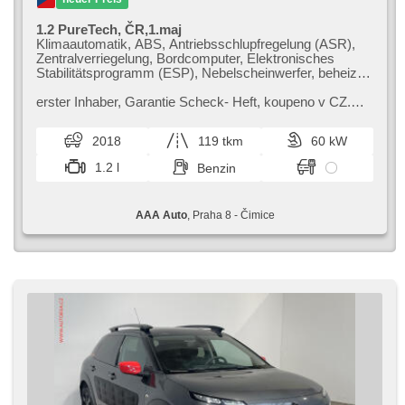
1.2 PureTech, ČR,1.maj
Klimaautomatik, ABS, Antriebsschlupfregelung (ASR),
Zentralverriegelung, Bordcomputer, Elektronisches
Stabilitätsprogramm (ESP), Nebelscheinwerfer, beheizte
Sitze, starten per Taste, Reifendrucksensor,
Parkassistent, El. Spiegel, Servolenkung, El.
erster Inhaber,​ Garantie Scheck​- Heft,​ koupeno v CZ.
Seitenscheiben, Dachträger, Autoradio, Handgetriebe
Citroen C4 Cactus Hatchback zaujme originálním
designem a komfortním interiér...
2018
119 tkm
60 kW
1.2 l
Benzin
AAA Auto
, Praha 8 - Čimice