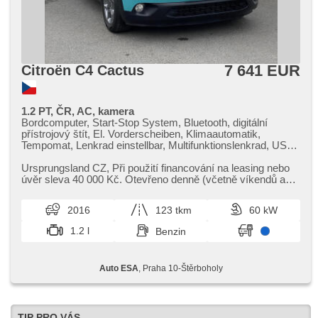
7 641 EUR
Citroën C4 Cactus
1.2 PT, ČR, AC, kamera
Bordcomputer, Start-Stop System, Bluetooth, digitální
přístrojový štít, El. Vorderscheiben, Klimaautomatik,
Tempomat, Lenkrad einstellbar, Multifunktionslenkrad, USB,
Alufelgen, Handgetriebe, El. Spiegel, beheizte Spiegel,
Servolenkung, Zentralverriegelung mit Funkfernbedienung,
Ursprungsland CZ,​ Při použití financování na leasing nebo
Nebelscheinwerfer, ABS, Antriebsschlupfregelung (ASR),
úvěr sleva 40 000 Kč. Otevřeno denně (včetně víkendů a
parkovací senzory zadní, isofix, Fahrkamera,
svátků) 9.00​-22.0...
Beifahrerairbagdeaktivierung, Wegfahrsperre
2016
123 tkm
60 kW
1.2 l
Benzin
Auto ESA
, Praha 10-Štěrboholy
TIP PRO VÁS