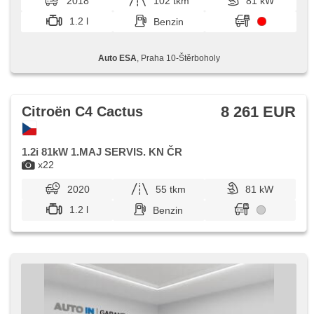
2018
102 tkm
81 kW
Wegfahrsperre, 4x Airbag, Lichtsensor
1.2 l
Benzin
Auto ESA
, Praha 10-Štěrboholy
8 261 EUR
Citroën C4 Cactus
1.2i 81kW 1.MAJ SERVIS. KN ČR
x22
2020
55 tkm
81 kW
1.2 l
Benzin