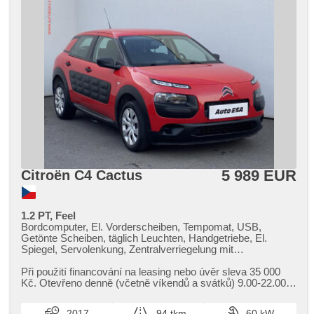
5 989 EUR
Citroën C4 Cactus
1.2 PT, Feel
Bordcomputer, El. Vorderscheiben, Tempomat, USB,
Getönte Scheiben, täglich Leuchten, Handgetriebe, El.
Spiegel, Servolenkung, Zentralverriegelung mit
Funkfernbedienung, Elektronisches Stabilitätsprogramm
(ESP), Reifendrucksensor, ABS, Antriebsschlupfregelung
Při použití financování na leasing nebo úvěr sleva 35 000
(ASR), isofix
Kč. Otevřeno denně (včetně víkendů a svátků) 9.00​-22.00
hod. Kupujte vozy s garancí!
2017
94 tkm
60 kW