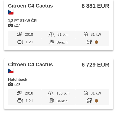
8 881 EUR
Citroën C4 Cactus
1,2 PT 81kW ČR
x27
2019
51 tkm
81 kW
1.2 l
Benzin
6 729 EUR
Citroën C4 Cactus
Hatchback
x28
2018
136 tkm
81 kW
1.2 l
Benzin