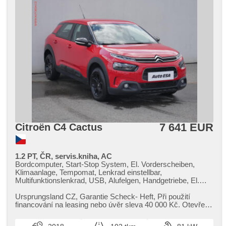
7 641 EUR
Citroën C4 Cactus
1.2 PT, ČR, servis.kniha, AC
Bordcomputer, Start-Stop System, El. Vorderscheiben,
Klimaanlage, Tempomat, Lenkrad einstellbar,
Multifunktionslenkrad, USB, Alufelgen, Handgetriebe, El.
Spiegel, Servolenkung, Zentralverriegelung mit
Funkfernbedienung, Scheibenwischersensor,
Ursprungsland CZ,​ Garantie Scheck​- Heft,​ Při použití
Nebelscheinwerfer, täglich Leuchten, ABS,
financování na leasing nebo úvěr sleva 40 000 Kč. Otevřeno
Antriebsschlupfregelung (ASR), parkovací senzory zadní,
denně (včetně víke...
isofix, samostmívací zrcátka, Beifahrerairbagdeaktivierung,