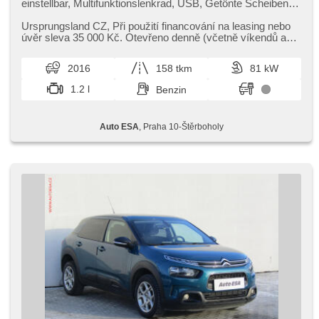
einstellbar, Multifunktionslenkrad, USB, Getönte Scheiben,
Alufelgen, Handgetriebe, El. Spiegel, Servolenkung,
Zentralverriegelung, Zentralverriegelung mit
Ursprungsland CZ,​ Při použití financování na leasing nebo
Funkfernbedienung, Nebelscheinwerfer, Panoramadach,
úvěr sleva 35 000 Kč. Otevřeno denně (včetně víkendů a
täglich Leuchten, ABS, isofix, Fahrkamera, Wegfahrsperre,
svátků) 9.00​-22.0...
4x Airbag
2016
158 tkm
81 kW
1.2 l
Benzin
Auto ESA
, Praha 10-Štěrboholy