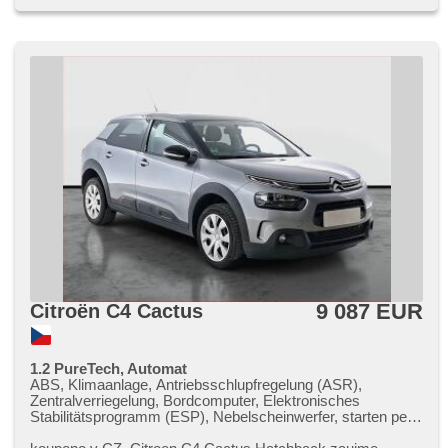
Stabilitätsprogramm (ESP), Antriebsschlupfregelung (ASR),
Notbremsung (PEBS), automatisch im Berg bremsen , 6x
Airbag, Antrieb 4x2, Automatikgetriebe, erfüllt 'EURO VI',
Fahrkamera, ABS
9 087 EUR
Citroën C4 Cactus
1.2 PureTech, Automat
ABS, Klimaanlage, Antriebsschlupfregelung (ASR),
Zentralverriegelung, Bordcomputer, Elektronisches
Stabilitätsprogramm (ESP), Nebelscheinwerfer, starten per
Taste, Reifendrucksensor, USB, 6x Airbag, Parkassistent,