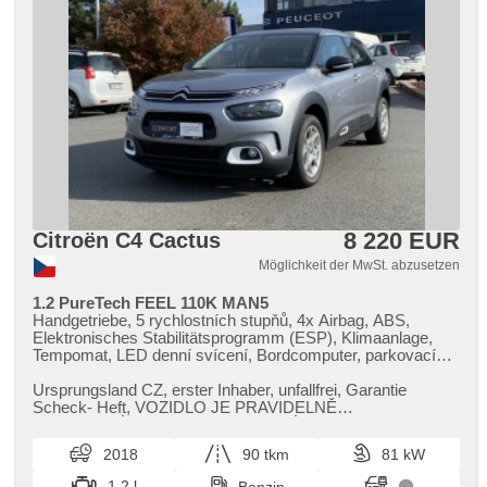
8 220 EUR
Citroën C4 Cactus
Möglichkeit der MwSt. abzusetzen
1.2 PureTech FEEL 110K MAN5
Handgetriebe, 5 rychlostních stupňů, 4x Airbag, ABS,
Elektronisches Stabilitätsprogramm (ESP), Klimaanlage,
Tempomat, LED denní svícení, Bordcomputer, parkovací
senzory zadní, Lenkrad einstellbar, Multifunktionslenkrad,
Beifahrerairbagdeaktivierung, hands free, Bluetooth, El.
Ursprungsland CZ,​ erster Inhaber,​ unfallfrei,​ Garantie
Vorderscheiben, El. Spiegel, Wegfahrsperre,
Scheck​- Heft,​ VOZIDLO JE PRAVIDELNĚ
Zentralverriegelung mit Funkfernbedienung, isofix,
SERVISOVÁNO V AUTORIZOVANÉM SERVISE.
höheneinstellbare Fahrersitz, Nebelscheinwerfer, Start-Stop
2018
90 tkm
81 kW
System, USB, AUX, Autoradio, Außenthermometer, Teilbare
Rücksitzbank
1.2 l