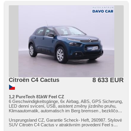
8 633 EUR
Citroën C4 Cactus
1,2 PureTech 81kW Feel CZ
6 Geschwindigkeitsgänge, 6x Airbag, ABS, GPS Sicherung,
LED denní svícení, USB, asistent změny jízdního pruhu,
Klimaautomatik, automatisch im Berg bremsen , bezklíčové
odemykání, Bluetooth, Zentralverriegelung mit
Funkfernbedienung, Zentralverriegelung,
Ursprungsland CZ,​ Garantie Scheck​- Heft,​ 260987. Stylové
Beifahrerairbagdeaktivierung, digitální příjem rádia (DAB),
SUV Citroën C4 Cactus v atraktivním provedení Feel s
digitální přístrojová deska, digitální přístrojový štít, dotykové
úsporným motorem 1.2...