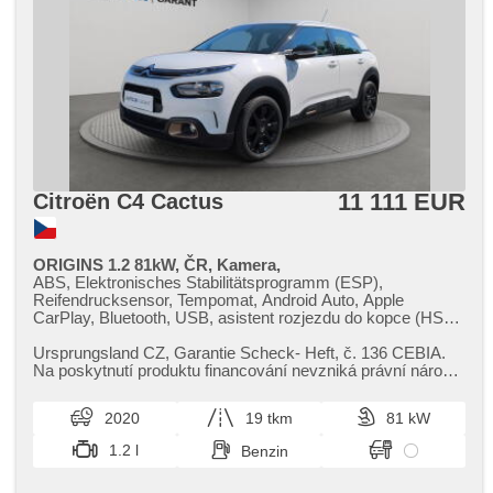
11 111 EUR
Citroën C4 Cactus
ORIGINS 1.2 81kW, ČR, Kamera,
ABS, Elektronisches Stabilitätsprogramm (ESP),
Reifendrucksensor, Tempomat, Android Auto, Apple
CarPlay, Bluetooth, USB, asistent rozjezdu do kopce (HSA),
Servolenkung, LED denní svícení, Nebelscheinwerfer,
Beifahrerairbagdeaktivierung, isofix, digitální přístrojový štít,
Ursprungsland CZ,​ Garantie Scheck​- Heft,​ č. 136 CEBIA.
Multifunktionslenkrad, Lenkrad einstellbar, Bordcomputer,
Na poskytnutí produktu financování nevzniká právní nárok,​
dojezdové rezervní kolo, Zentralverriegelung mit
nabídku financová...
Funkfernbedienung, Wegfahrsperre, Teilbare Rücksitzbank,
2020
19 tkm
81 kW
höheneinstellbare Sitze, El. Klappspiegel, beheizte Spiegel,
Fahrkamera, parkovací senzory zadní,
1.2 l
Benzin
Scheibenwischersensor, Anhängerkupplung