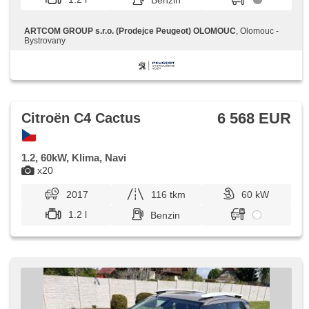
Benzin
ARTCOM GROUP s.r.o. (Prodejce Peugeot) OLOMOUC
, Olomouc -
Bystrovany
6 568 EUR
Citroën C4 Cactus
1.2, 60kW, Klima, Navi
x20
2017
116 tkm
60 kW
1.2 l
Benzin