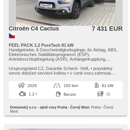
7 431 EUR
Citroën C4 Cactus
FEEL PACK 1.2 PureTech 81 kW
Handgetriebe, 6 Geschwindigkeitsgänge, 6x Airbag, ABS,
Elektronisches Stabilitätsprogramm (ESP),
Antriebsschlupfregelung (ASR), Anhängerkupplung,
Servolenkung, Klimaautomatik, Tempomat, täglich
Leuchten, LED denní svícení, erfüllt 'EURO VI',
Ursprungsland CZ,​ Garantie Scheck​- Heft,​ • pravidelný
Bordcomputer, dotykové ovládání palubního počítače,
servis doložen servisní knihou • v ceně vozu zahrnuta
parkovací senzory zadní, Lichtsensor,
záruka CarGarantie na ...
Scheibenwischersensor, Lenkrad einstellbar,
2020
150 tkm
81 kW
Multifunktionslenkrad, Beifahrerairbagdeaktivierung, hands
free, Bluetooth, El. Vorderscheiben, El. Spiegel,
1.2 l
Benzin
Wegfahrsperre, Zentralverriegelung mit Funkfernbedienung,
Zentralverriegelung, isofix, höheneinstellbare Fahrersitz,
Reifendrucksensor, Nebelscheinwerfer, Start-Stop System,
Domanský s.r.o. - ojeté vozy Praha - Černý Most
, Praha - Černý
USB, Autoradio, Außenthermometer, beheizte Spiegel,
Most
Heckscheibenwischer, přední pohon