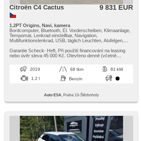
9 831 EUR
Citroën C4 Cactus
1.2PT Origins, Navi, kamera
Bordcomputer, Bluetooth, El. Vorderscheiben, Klimaanlage,
Tempomat, Lenkrad einstellbar, Navigation,
Multifunktionslenkrad, USB, täglich Leuchten, Alufelgen,
Handgetriebe, El. Spiegel, Servolenkung,
Zentralverriegelung mit Funkfernbedienung, Elektronisches
Garantie Scheck​- Heft,​ Při použití financování na leasing
Stabilitätsprogramm (ESP), Scheibenwischersensor,
nebo úvěr sleva 45 000 Kč. Otevřeno denně (včetně
Nebelscheinwerfer, El. Klappspiegel, Reifendrucksensor,
víkendů a svátků) 9.00...
ABS, parkovací senzory zadní, isofix, Fahrkamera, 6x
2019
68 tkm
81 kW
Airbag
1.2 l
Benzin
Auto ESA
, Praha 10-Štěrboholy