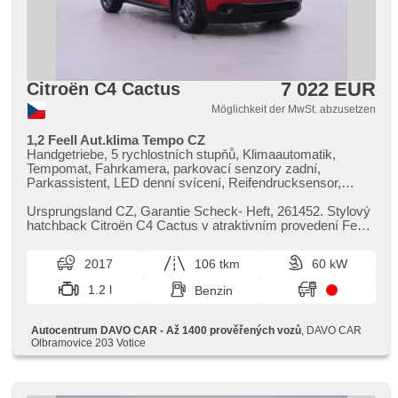
7 022 EUR
Citroën C4 Cactus
Möglichkeit der MwSt. abzusetzen
1,2 Feell Aut.klima Tempo CZ
Handgetriebe, 5 rychlostních stupňů, Klimaautomatik,
Tempomat, Fahrkamera, parkovací senzory zadní,
Parkassistent, LED denní svícení, Reifendrucksensor,
höheneinstellbare Fahrersitz, Positionssitze, Teilbare
Rücksitzbank, digitální přístrojový štít, Bluetooth, hands
Ursprungsland CZ,​ Garantie Scheck​- Heft,​ 261452. Stylový
free, USB, AUX, Elektronisches Stabilitätsprogramm (ESP),
hatchback Citroën C4 Cactus v atraktivním provedení Feel
Alufelgen, ABS, Antriebsschlupfregelung (ASR), 6x Airbag,
s úsporným motor...
Beifahrerairbagdeaktivierung, Multifunktionslenkrad, Lenkrad
2017
106 tkm
60 kW
einstellbar, Bordcomputer, dotykové ovládání palubního
počítače, isofix, El. Vorderscheiben, Getönte Scheiben, El.
1.2 l
Benzin
Spiegel, Zentralverriegelung, Zentralverriegelung mit
Funkfernbedienung, Wegfahrsperre, GPS Sicherung,
Servolenkung, Scheibenwischersensor, Lichtsensor,
Autocentrum DAVO CAR - Až 1400 prověřených vozů
, DAVO CAR
Heckscheibenwischer, Außenthermometer, erfüllt 'EURO VI'
Olbramovice 203 Votice