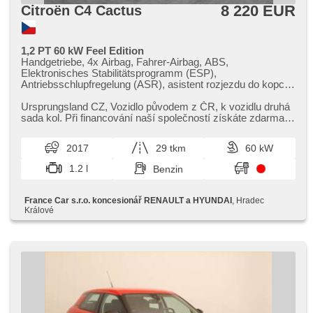
8 220 EUR
Citroën C4 Cactus
1,2 PT 60 kW Feel Edition
Handgetriebe, 4x Airbag, Fahrer-Airbag, ABS,
Elektronisches Stabilitätsprogramm (ESP),
Antriebsschlupfregelung (ASR), asistent rozjezdu do kopce
(HSA), Servolenkung, Klimaanlage, Tempomat, täglich
Leuchten, Alufelgen, Bordcomputer, digitální přístrojový štít,
Ursprungsland CZ,​ Vozidlo původem z ČR,​ k vozidlu druhá
parkovací senzory zadní, Parkassistent,
sada kol. Při financování naší společností získáte zdarma k
Beifahrerairbagdeaktivierung, hands free, El.
vozu prodlouže...
Vorderscheiben, Dachträger, El. Spiegel, starten per Taste,
2017
29 tkm
60 kW
Zentralverriegelung mit Funkfernbedienung,
Zentralverriegelung, isofix, höheneinstellbare Fahrersitz,
1.2 l
Benzin
Positionssitze, Reifendrucksensor, Nebelscheinwerfer,
Autoradio, Außenthermometer, Heckscheibenwischer,
Getönte Scheiben, Ausziehbare Kopflehnen, malý kožený
France Car s.r.o. koncesionář RENAULT a HYUNDAI
, Hradec
paket
Králové