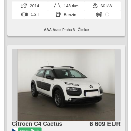
Handgetriebe
pohodlným interiérem. Nabízí bohatou v...
2014
143 tkm
60 kW
1.2 l
Benzin
AAA Auto
, Praha 8 - Čimice
6 609 EUR
Citroën C4 Cactus
neuer Preis