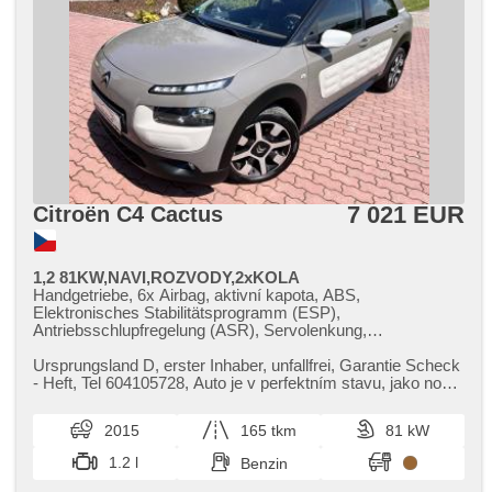
7 021 EUR
Citroën C4 Cactus
1,2 81KW,NAVI,ROZVODY,2xKOLA
Handgetriebe, 6x Airbag, aktivní kapota, ABS,
Elektronisches Stabilitätsprogramm (ESP),
Antriebsschlupfregelung (ASR), Servolenkung,
Klimaautomatik, Tempomat, Schaltflutlicht, täglich Leuchten,
LED denní svícení, Alufelgen, erfüllt 'EURO VI',
Ursprungsland D,​ erster Inhaber,​ unfallfrei,​ Garantie Scheck​
Bordcomputer, dotykové ovládání palubního počítače,
- Heft,​ Tel 604105728,​ Auto je v perfektním stavu,​ jako nové,​
Navigation, parkovací senzory zadní, Parkassistent,
pravidel...
Fahrkamera, Lichtsensor, Scheibenwischersensor, Lenkrad
2015
165 tkm
81 kW
einstellbar, Multifunktionslenkrad,
Beifahrerairbagdeaktivierung, hands free, Bluetooth, El.
1.2 l
Benzin
Vorderscheiben, Dachträger, El. Spiegel, Wegfahrsperre,
Zentralverriegelung mit Funkfernbedienung, isofix, beheizte