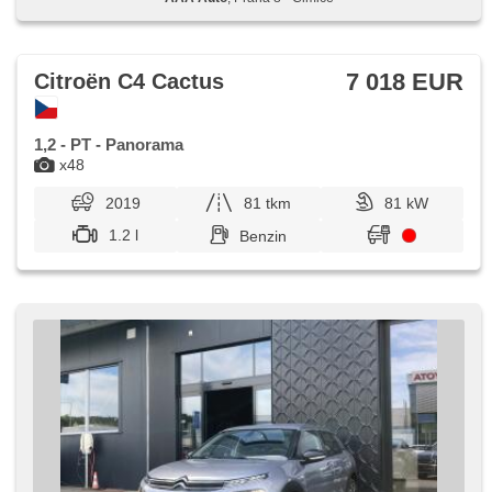
7 018 EUR
Citroën C4 Cactus
1,2 - PT - Panorama
x48
2019
81 tkm
81 kW
1.2 l
Benzin