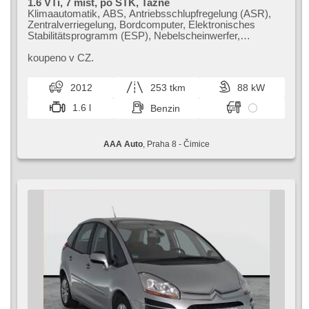
1.6 VTi, 7 míst, po STK, Tažné
Klimaautomatik, ABS, Antriebsschlupfregelung (ASR),
Zentralverriegelung, Bordcomputer, Elektronisches
Stabilitätsprogramm (ESP), Nebelscheinwerfer,
Scheibenwischersensor, Anhängerkupplung, 8x Airbag,
Parkassistent, Servolenkung, El. Seitenscheiben,
koupeno v CZ.
Autoradio, Handgetriebe
2012
253 tkm
88 kW
1.6 l
Benzin
AAA Auto
, Praha 8 - Čimice