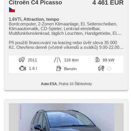
4 461 EUR
Citroën C4 Picasso
1.6VTi, Attraction, tempo
Bordcomputer, 2-Zonen Klimaanlage, El. Seitenscheiben,
Klimaautomatik, CD-Spieler, Lenkrad einstellbar,
Multifunktionslenkrad, täglich Leuchten, Handgetriebe, El.
Spiegel, Servolenkung, Zentralverriegelung mit
Funkfernbedienung, Elektronisches Stabilitätsprogramm
Při použití financování na leasing nebo úvěr sleva 35 000
(ESP), Scheibenwischersensor, Nebelscheinwerfer, ABS,
Kč. Otevřeno denně (včetně víkendů a svátků) 9.00​-22.00
parkovací senzory zadní, isofix, 6x Airbag
hod. Kupujte vozy s garancí!
2011
116 tkm
88 kW
1.6 l
Benzin
Auto ESA
, Praha 10-Štěrboholy