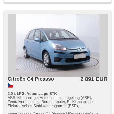
2 891 EUR
Citroën C4 Picasso
2.0 i, LPG, Automat, po STK
ABS, Klimaanlage, Antriebsschlupfregelung (ASR),
Zentralverriegelung, Bordcomputer, El. Klappspiegel,
Elektronisches Stabilitätsprogramm (ESP),
Nebelscheinwerfer, Scheibenwischersensor,
Anhängerkupplung, 6x Airbag, Parkassistent, Servolenkung,
erster Inhaber,​ Citroen C4 Picasso MPV je rodinný vůz,​