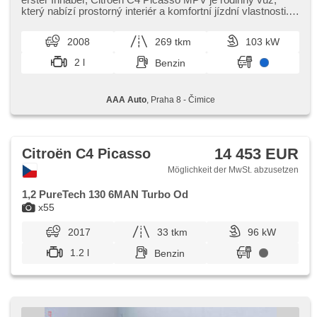
El. Seitenscheiben, Autoradio, Automatikgetriebe
který nabízí prostorný interiér a komfortní jízdní vlastnosti.
Je ideální p...
2008
269 tkm
103 kW
2 l
Benzin
AAA Auto
, Praha 8 - Čimice
14 453 EUR
Citroën C4 Picasso
Möglichkeit der MwSt. abzusetzen
1,2 PureTech 130 6MAN Turbo Od
x55
2017
33 tkm
96 kW
1.2 l
Benzin