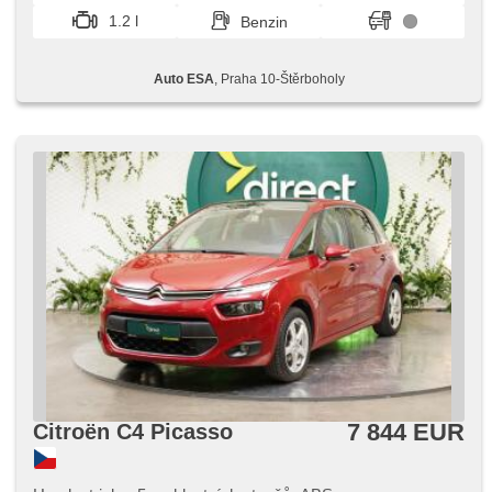
Klappspiegel, Reifendrucksensor, starten per Taste, ABS,
1.2 l
Benzin
isofix, Fahrkamera, elektronická ruční brzda, 6x Airbag,
asistent jízdy v jízdním pruhu
Auto ESA
, Praha 10-Štěrboholy
7 844 EUR
Citroën C4 Picasso