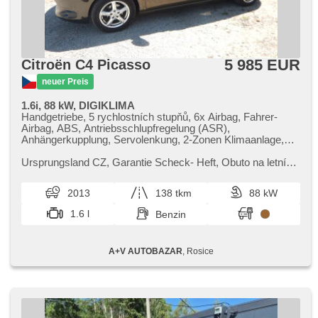
5 985 EUR
Citroën C4 Picasso
neuer Preis
1.6i, 88 kW, DIGIKLIMA
Handgetriebe, 5 rychlostních stupňů, 6x Airbag, Fahrer-
Airbag, ABS, Antriebsschlupfregelung (ASR),
Anhängerkupplung, Servolenkung, 2-Zonen Klimaanlage,
Klimaautomatik, Tempomat, täglich Leuchten, Alufelgen,
Bordcomputer, Lenkrad einstellbar, Multifunktionslenkrad,
Ursprungsland CZ,​ Garantie Scheck​- Heft,​ Obuto na letních
Beifahrerairbagdeaktivierung, hands free, El.
kolech.
Seitenscheiben, El. Klappspiegel, El. Spiegel, starten per
2013
138 tkm
88 kW
Taste, Wegfahrsperre, Zentralverriegelung mit
Funkfernbedienung, Zentralverriegelung, isofix,
1.6 l
Benzin
höheneinstellbare Fahrersitz, Reifendrucksensor,
Nebelscheinwerfer, USB, Autoradio, Außenthermometer,
Teilbare Rücksitzbank, Getönte Scheiben, přední pohon
A+V AUTOBAZAR
, Rosice