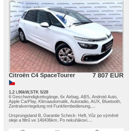
Heckscheibenwischer, Getönte Scheiben, přední pohon,
digitální přístrojová deska
7 807 EUR
Citroën C4 SpaceTourer
1,2 i,96kW,STK 5/28
6 Geschwindigkeitsgänge, 6x Airbag, ABS, Android Auto,
Apple CarPlay, Klimaautomatik, Autoradio, AUX, Bluetooth,
Zentralverriegelung mit Funkfernbedienung,
Zentralverriegelung, Beifahrerairbagdeaktivierung, Teilbare
Rücksitzbank, täglich Leuchten, digitální přístrojová deska,
Ursprungsland B,​ Garantie Scheck​- Heft,​ Vůz po výměně
dojezdové rezervní kolo, dotykové ovládání palubního
oleje a filtrů ve 140436km. Po nekuřákovi.
počítače, 2-Zonen Klimaanlage, El. Seitenscheiben, El.
NEHAVAROVANÝ. STK do 14.5.2025. P...
Klappspiegel, El. Anlasser, El. Spiegel, elektronická ruční