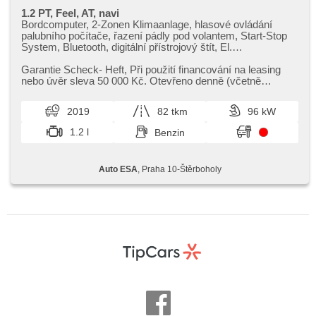
1.2 PT, Feel, AT, navi
Bordcomputer, 2-Zonen Klimaanlage, hlasové ovládání
palubního počítače, řazení pádly pod volantem, Start-Stop
System, Bluetooth, digitální přístrojový štít, El.
Seitenscheiben, Klimaautomatik, Tempomat, Lenkrad
einstellbar, Navigation, Multifunktionslenkrad, USB,
Garantie Scheck​- Heft,​ Při použití financování na leasing
Automatikgetriebe, täglich Leuchten, automatické přepínání
nebo úvěr sleva 50 000 Kč. Otevřeno denně (včetně
dálkových světel, Alufelgen, El. Spiegel, Servolenkung,
víkendů a svátků) 9.00...
Zentralverriegelung mit Funkfernbedienung, Elektronisches
2019
82 tkm
96 kW
Stabilitätsprogramm (ESP), Scheibenwischersensor,
Nebelscheinwerfer, El. Klappspiegel, Reifendrucksensor,
1.2 l
Benzin
starten per Taste, ABS, isofix, elektronická ruční brzda,
Notbremsung (PEBS), 6x Airbag, asistent jízdy v jízdním
pruhu
Auto ESA
, Praha 10-Štěrboholy