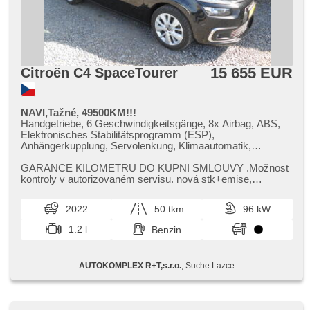
15 655 EUR
Citroën C4 SpaceTourer
NAVI,Tažné, 49500KM!!!
Handgetriebe, 6 Geschwindigkeitsgänge, 8x Airbag, ABS,
Elektronisches Stabilitätsprogramm (ESP),
Anhängerkupplung, Servolenkung, Klimaautomatik,
Tempomat, LED denní svícení, Alufelgen, erfüllt 'EURO VI',
hlasové ovládání palubního počítače, dotykové ovládání
GARANCE KILOMETRU DO KUPNI SMLOUVY .Možnost
palubního počítače, elektronická ruční brzda, Navigation,
kontroly v autorizovaném servisu. nová stk​+emise,​
parkovací senzory zadní, Lichtsensor,
přihlášení v ceně,​ záruka na celkový...
Scheibenwischersensor, Lenkrad einstellbar,
2022
50 tkm
96 kW
Multifunktionslenkrad, Beifahrerairbagdeaktivierung,
Bluetooth, El. Seitenscheiben, El. Klappspiegel, starten per
1.2 l
Benzin
Taste, Wegfahrsperre, Zentralverriegelung mit
Funkfernbedienung, isofix, ambientní osvětlení interiéru,
höheneinstellbare Sitze, Reifendrucksensor,
AUTOKOMPLEX R+T,s.r.o.
, Suche Lazce
Abnutzungssensor des Bremsbelages, autom. Aktivation
der Warnflutlicht, Nebelscheinwerfer, Start-Stop System,
USB, AUX, Autoradio, Außenthermometer, beheizte Spiegel,
Klimaablage, Teilbare Rücksitzbank, Innenthermometer,