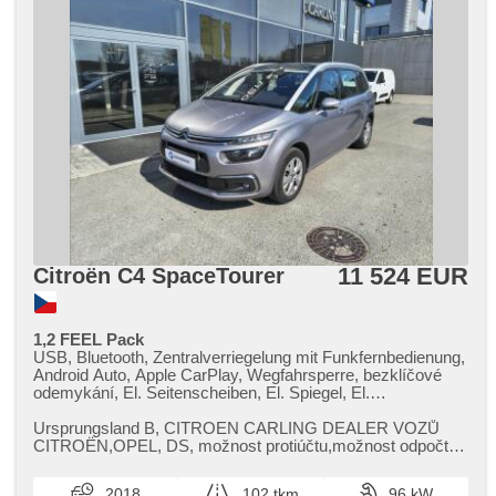
11 524 EUR
Citroën C4 SpaceTourer
1,2 FEEL Pack
USB, Bluetooth, Zentralverriegelung mit Funkfernbedienung,
Android Auto, Apple CarPlay, Wegfahrsperre, bezklíčové
odemykání, El. Seitenscheiben, El. Spiegel, El.
Klappspiegel, Nebelscheinwerfer, täglich Leuchten,
Klimaautomatik, Klimaablage, Teilbare Rücksitzbank, LED
Ursprungsland B,​ CITROEN CARLING DEALER VOZŮ
denní svícení, Heckscheibenwischer, Längssitzvorschub,
CITROËN,​OPEL,​ DS,​ možnost protiúčtu,​možnost odpočtu
Ausziehbare Kopflehnen, Multifunktionslenkrad, isofix,
DPH,​ Záruka CarGarantie na 12 měsíců ev.č.16
Beifahrerairbagdeaktivierung, Bordcomputer, Navigation,
2018
102 tkm
96 kW