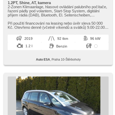
1.2PT, Shine, AT, kamera
2-Zonen Klimaanlage, hlasové ovládání palubního počítače,
řazení pádly pod volantem, Start-Stop System, digitální
příjem rádia (DAB), Bluetooth, El. Seitenscheiben,
Klimaautomatik, Tempomat, Lenkrad einstellbar, Navigation,
Multifunktionslenkrad, USB, Automatikgetriebe, bezklíčové
Při použití financování na leasing nebo úvěr sleva 50 000
odemykání, El. Deckel des Kofferraums, täglich Leuchten,
Kč. Otevřeno denně (včetně víkendů a svátků) 9.00​-22.00
Alufelgen, El. Spiegel, Servolenkung, Zentralverriegelung mit
hod. Kupujte vozy s garancí!
Funkfernbedienung, Elektronisches Stabilitätsprogramm
2019
92 tkm
96 kW
(ESP), Scheibenwischersensor, Nebelscheinwerfer, El.
Klappspiegel, Reifendrucksensor, ABS, isofix, Fahrkamera,
1.2 l
Benzin
elektronická ruční brzda, 6x Airbag, Blind Spot Anzeige,
automatikparken
Auto ESA
, Praha 10-Štěrboholy