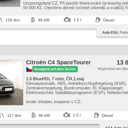
Servolenkung, Zentralverriegelung mit Funkfernbedienun
Ursprungsland CZ,​ Při použití financování na leasing ne
Elektronisches Stabilitätsprogramm (ESP), Scheibenwi
50 000 Kč. Otevřeno denně (včetně víkendů a svátků) 9.0
Nebelscheinwerfer, El. Klappspiegel, Reifendrucksensor,
Leuchten, ABS, Antriebsschlupfregelung (ASR), parkov
1.5 l
126 tkm
96 kW
Diesel
zadní, isofix, Fahrkamera, elektronická ruční brzda, Lic
Auto ESA
, Prah
13 
Citroën C4 SpaceTourer
Möglichkeit der Mw
Neuigkeit auf dem Server
1.5 BlueHDi, 7 míst, ČR,1.maj
Klimaautomatik, ABS, Antriebsschlupfregelung (ASR),
Zentralverriegelung, Bordcomputer, El. Klappspiegel,
Elektronisches Stabilitätsprogramm (ESP), Nebelschei
Scheibenwischersensor, starten per Taste, Anhängerk
Reifendrucksensor, USB, 6x Airbag, Parkassistent, Se
erster Inhaber,​ koupeno v CZ.
Dachträger, Autoradio, Handgetriebe
1.5 l
117 tkm
96 kW
Diesel