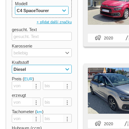
Modell
C4 SpaceTourer
+ přidat další značku
gesucht. Text
2020
Karosserie
beliebig
Kraftstoff
Diesel
Preis (
)
EUR
erzeugt
Tachometer (
)
km
2020
Hubraum (ccm)