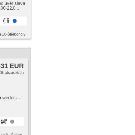
g,
bo úvěr sleva
schersensor,
0​-22.0...
 täglich
ací senzory
htsensor
a 10-Štěrboholy
631 EUR
St. abzusetzen
nwerfer,
upplung,
rvolenkung,