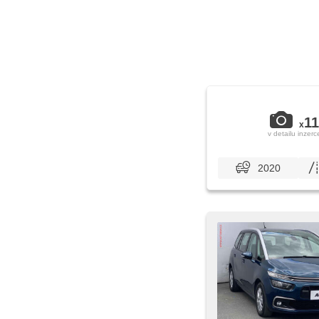
11
x
v detailu inzerc
2020