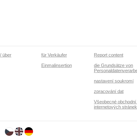
/ über
für Verkäufer
Report content
Einmalinsertion
die Grundsätze von
Personaldatenverarbe
nastavení soukromí
zpracování dat
Všeobecné obchodní
internetových stráne