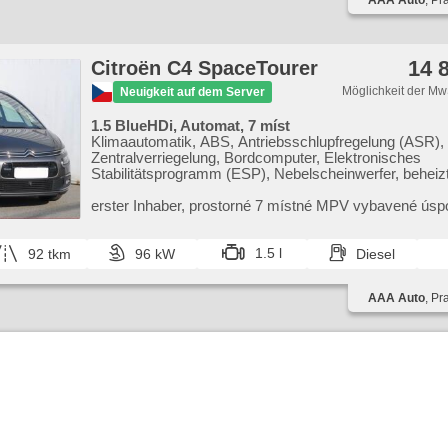
AAA Auto
, Pr
14 
Citroën C4 SpaceTourer
Möglichkeit der Mw
Neuigkeit auf dem Server
1.5 BlueHDi, Automat, 7 míst
Klimaautomatik, ABS, Antriebsschlupfregelung (ASR),
Zentralverriegelung, Bordcomputer, Elektronisches
Stabilitätsprogramm (ESP), Nebelscheinwerfer, beheizt
Ledersitze, Scheibenwischersensor, starten per Taste,
Reifendrucksensor, USB, automatikparken, El. einstellb
erster Inhaber,​ prostorné 7 místné MPV vybavené ús
Uhr Spur, Frontmassagesitze, Panoramadach, Servole
naftovým motorem.
Seitenscheiben, Dachträger, Autoradio, Automatikgetri
1.5 l
92 tkm
96 kW
Diesel
AAA Auto
, Pr