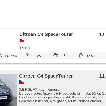
12
Citroën C4 SpaceTourer
e
1,5 HDi
1.5 l
140 tkm
96 kW
Diesel
11
Citroën C4 SpaceTourer
1.5 HDi, AT, navi, kamera
Bordcomputer, řazení pádly pod volantem, Start-Stop S
Bluetooth, digitální přístrojový štít, Klimaautomatik, Te
Lenkrad einstellbar, Navigation, Multifunktionslenkrad,
Automatikgetriebe, Alufelgen, El. Spiegel, beheizte Spieg