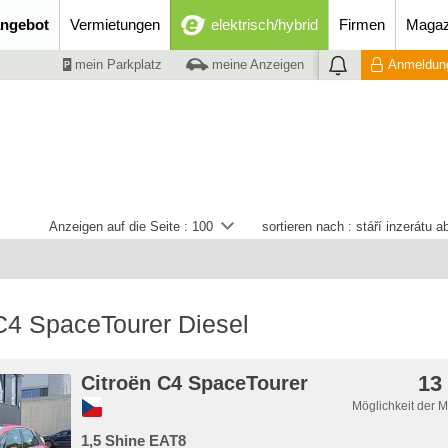
ngebot
Vermietungen
elektrisch/hybrid
Firmen
Magaz
mein Parkplatz
meine Anzeigen
Anmeldung
Anzeigen auf die Seite :
100
sortieren nach :
stáří inzerátu 
C4 SpaceTourer Diesel
13
Citroën C4 SpaceTourer
Möglichkeit der 
1,5 Shine EAT8