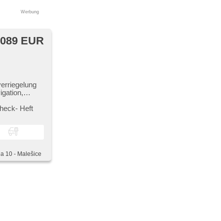
Werbung
 089 EUR
verriegelung
gation,
n, Tempomat,
heck​- Heft
radio, 4x
e, bezklíčové
amera, Start-
luetooth,
ha 10 - Malešice
kožený paket,
uční brzda,
B,
ot Anzeige,
stellbare
ge, LED denní