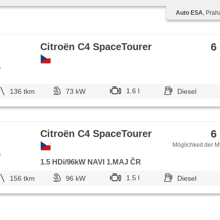
6x Airbag
Auto ESA
, Prah
6
Citroën C4 SpaceTourer
e
1.6 l
136 tkm
73 kW
Diesel
6
Citroën C4 SpaceTourer
Möglichkeit der M
e
1.5 HDi/96kW NAVI 1.MAJ ČR
1.5 l
156 tkm
96 kW
Diesel