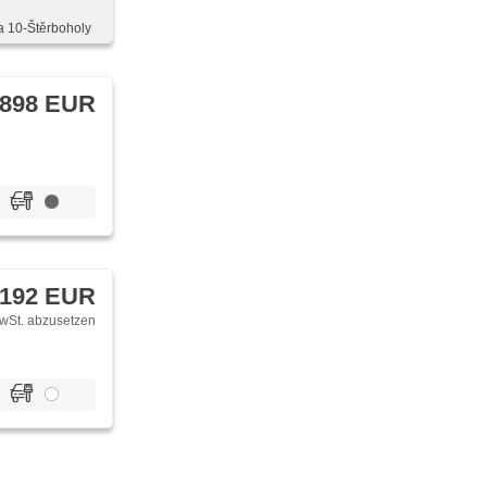
a 10-Štěrboholy
 898 EUR
 192 EUR
wSt. abzusetzen