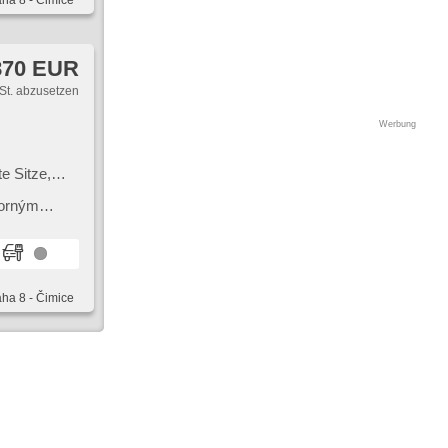
aha 8 - Čimice
870 EUR
St. abzusetzen
Werbung
e Sitze,
are Sitze,
porným
nkung, El.
ebe
aha 8 - Čimice