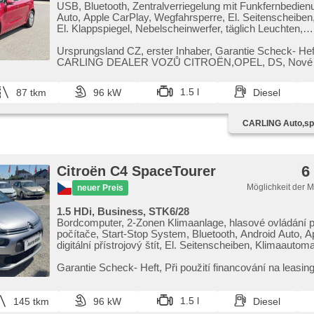
USB, Bluetooth, Zentralverriegelung mit Funkfernbedien
Auto, Apple CarPlay, Wegfahrsperre, El. Seitenscheiben,
El. Klappspiegel, Nebelscheinwerfer, täglich Leuchten,
Klimaautomatik, Klimaablage, Teilbare Rücksitzbank, L
svícení, Heckscheibenwischer, beheizte Sitze, Frontma
Ursprungsland CZ,​ erster Inhaber,​ Garantie Scheck​- H
Ausziehbare Kopflehnen, 2-Zonen Klimaanlage, Multifunk
CARLING DEALER VOZŮ CITROËN,​OPEL,​ DS,​ Nové v ČR,​
isofix, Bordcomputer, Navigation, Alufelgen, Fahrkamer
možnost protiúč...
Antriebsschlupfregelung (ASR), Elektronisches Stabili
1.5 l
87 tkm
96 kW
Diesel
(ESP), Außenthermometer, Automatikgetriebe, 8
Geschwindigkeitsgänge, dotykové ovládání palubního po
digitální přístrojový štít, Tempomat, El. Anlasser, starten
CARLING Auto,spol
erfüllt 'EURO VI', Scheibenwischersensor, Lichtsensor, 
System, přední pohon, Garantie
6
Citroën C4 SpaceTourer
Möglichkeit der 
neuer Preis
1.5 HDi, Business, STK6/28
Bordcomputer, 2-Zonen Klimaanlage, hlasové ovládání 
počítače, Start-Stop System, Bluetooth, Android Auto, A
digitální přístrojový štít, El. Seitenscheiben, Klimaautoma
Tempomat, Lenkrad einstellbar, Navigation, Multifunktio
USB, täglich Leuchten, Alufelgen, Handgetriebe, El. Spie
Garantie Scheck​- Heft,​ Při použití financování na leasi
Servolenkung, Zentralverriegelung mit Funkfernbedienun
sleva 40 000 Kč. Otevřeno denně (včetně víkendů a svát
Elektronisches Stabilitätsprogramm (ESP), Scheibenwi
Nebelscheinwerfer, El. Klappspiegel, Reifendrucksensor,
1.5 l
145 tkm
96 kW
Diesel
Taste, ABS, parkovací senzory zadní, isofix, elektronick