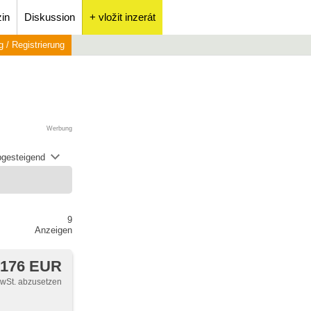
in
Diskussion
+ vložit inzerát
 / Registrierung
Werbung
abgesteigend
9
Anzeigen
 176 EUR
MwSt. abzusetzen