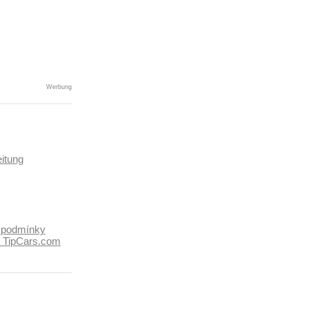
Werbung
itung
 podmínky
k TipCars.com