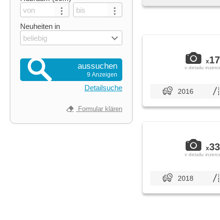
Neuheiten in
beliebig
17
x
aussuchen
v detailu inzerc
9 Anzeigen
Detailsuche
2016
Formular klären
33
x
v detailu inzerc
2018