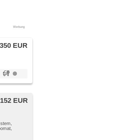
Werbung
 350 EUR
 152 EUR
ystem,
mpomat,
el,