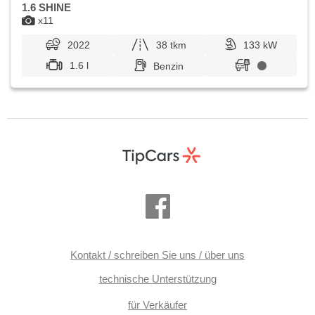
Sitze, höheneinstellbare Fahrersitz, LED denní svícení,
1.6 SHINE
samostmívací zrcátka, digitální přístrojový štít, parkovací
x11
senzory přední
2022
38 tkm
133 kW
1.6 l
Benzin
Kontakt / schreiben Sie uns / über uns
technische Unterstützung
für Verkäufer