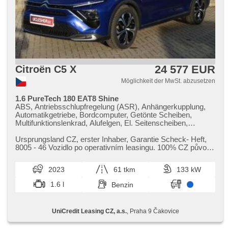
24 577 EUR
Citroën C5 X
Möglichkeit der MwSt. abzusetzen
1.6 PureTech 180 EAT8 Shine
ABS, Antriebsschlupfregelung (ASR), Anhängerkupplung,
Automatikgetriebe, Bordcomputer, Getönte Scheiben,
Multifunktionslenkrad, Alufelgen, El. Seitenscheiben,
Längssitzvorschub, Ausziehbare Kopflehnen,
Positionssitze, Autoradio, Ledersitze, Teilbare Rücksitzbank,
Ursprungsland CZ,​ erster Inhaber,​ Garantie Scheck​- Heft,​
El. Spiegel, beheizte Spiegel, Servolenkung, beheizte Sitze,
8005 ​- 46 Vozidlo po operativním leasingu. 100% CZ původ
USB, Telefon, Tempomat, Außenthermometer,
a plná servisní ...
Wegfahrsperre, Scheibenwischersensor, Lichtsensor,
2023
61 tkm
133 kW
Lenkrad einstellbar, head-up display, Nebelscheinwerfer,
Antrieb 4x2, höheneinstellbare Sitze, Zentralverriegelung mit
1.6 l
Benzin
Funkfernbedienung, 6x Airbag, Navigation, El. Klappspiegel,
autom. Aktivation der Warnflutlicht, Elektronisches
Stabilitätsprogramm (ESP), beheizte Lenkrad,
UniCredit Leasing CZ, a.s.
, Praha 9 Čakovice
Reifendrucksensor, starten per Taste, Lederpolsterung,
Vorderlichter LED, hands free, 2-Zonen Klimaanlage, Start-