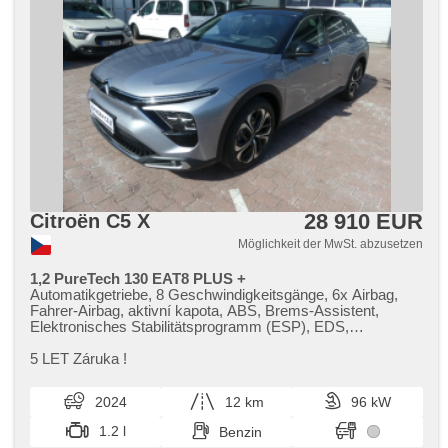
28 910 EUR
Citroën C5 X
Möglichkeit der MwSt. abzusetzen
1,2 PureTech 130 EAT8 PLUS +
Automatikgetriebe, 8 Geschwindigkeitsgänge, 6x Airbag,
Fahrer-Airbag, aktivní kapota, ABS, Brems-Assistent,
Elektronisches Stabilitätsprogramm (ESP), EDS,
Antriebsschlupfregelung (ASR), Notbremsung (PEBS),
asistent rozjezdu do kopce (HSA), ukazatel rychlostního
5 LET Záruka !
limitu (SLIF), Uhr Spur, asistent jízdy v jízdním pruhu,
Überwachung der Ermüdung des Fahrers, Servolenkung, 2-
2024
12 km
96 kW
Zonen Klimaanlage, Klimaautomatik, Adaptive
Geschwindigkeitsregelung, Tempomat, täglich Leuchten,
1.2 l
Benzin
LED denní svícení, Alufelgen, erfüllt 'EURO VI',