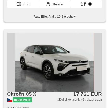
ruční brzda, 6x Airbag, asistent jízdy v jízdním pruhu
1.2 l
Benzin
Auto ESA
, Praha 10-Štěrboholy
17 761 EUR
Citroën C5 X
Möglichkeit der MwSt. abzusetzen
neuer Preis
1.2 PureTech