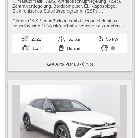
Klimaautomatik, ABS, Antriebsschlupfregelung (ASR),
Zentralverriegelung, Bordcomputer, El. Klappspiegel,
Elektronisches Stabilitätsprogramm (ESP),
Nebelscheinwerfer, Scheibenwischersensor, starten per
Taste, Reifendrucksensor, Alufelgen, Uhr Spur,
Citroen C5 X Sedan/Saloon nabízí elegantní design a
Servolenkung, El. Seitenscheiben, Autoradio,
pohodlný interiér. Vyniká bohatou výbavou a zaměřením
Automatikgetriebe
na komfort při každodenn...
2022
51 tkm
96 kW
1.2 l
Benzin
AAA Auto
, Praha 8 - Čimice