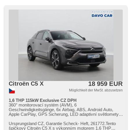
Stop System, Fahrkamera, Bluetooth, bezdrátová nabíječka
mobilních telefonů, isofix, parkovací senzory přední,
parkovací senzory zadní, bezklíčové startování
18 959 EUR
Citroën C5 X
Möglichkeit der MwSt. abzusetzen
1,6 THP 115kW Exclusive CZ DPH
360° monitorovací systém (AVM), 6
Geschwindigkeitsgänge, 6x Airbag, ABS, Android Auto,
Apple CarPlay, GPS Sicherung, LED adaptivní světlomety,
LED denní svícení, USB, Adaptive
Geschwindigkeitsregelung, asistent jízdy v jízdním pruhu,
Ursprungsland CZ,​ Garantie Scheck​- Heft,​ 261772.Tento
asistent rozjezdu do kopce (HSA), autom. Aktivation der
špičkový Citroën C5 X s výkonným motorem 1.6 THP