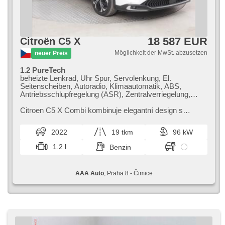
18 587 EUR
Citroën C5 X
Möglichkeit der MwSt. abzusetzen
neuer Preis
1.2 PureTech
beheizte Lenkrad, Uhr Spur, Servolenkung, El.
Seitenscheiben, Autoradio, Klimaautomatik, ABS,
Antriebsschlupfregelung (ASR), Zentralverriegelung,
Bordcomputer, El. Klappspiegel, Elektronisches
Stabilitätsprogramm (ESP), Nebelscheinwerfer,
Citroen C5 X Combi kombinuje elegantní design s
Ledersitze, Scheibenwischersensor, starten per Taste,
prostornou karoserií,​ ideální pro rodinné cesty. Nabízí
Reifendrucksensor, Automatikgetriebe
bohatou výbavu a vysokou ú...
2022
19 tkm
96 kW
1.2 l
Benzin
AAA Auto
, Praha 8 - Čimice