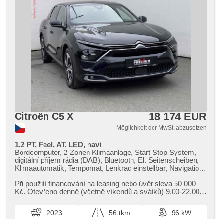
18 174 EUR
Citroën C5 X
Möglichkeit der MwSt. abzusetzen
1.2 PT, Feel, AT, LED, navi
Bordcomputer, 2-Zonen Klimaanlage, Start-Stop System,
digitální příjem rádia (DAB), Bluetooth, El. Seitenscheiben,
Klimaautomatik, Tempomat, Lenkrad einstellbar, Navigation,
Multifunktionslenkrad, Automatikgetriebe, täglich Leuchten,
Alufelgen, El. Spiegel, Servolenkung, Zentralverriegelung mit
Při použití financování na leasing nebo úvěr sleva 50 000
Funkfernbedienung, Elektronisches Stabilitätsprogramm
Kč. Otevřeno denně (včetně víkendů a svátků) 9.00​-22.00
(ESP), Scheibenwischersensor, Nebelscheinwerfer, El.
hod. Kupujte vozy s garancí!
Klappspiegel, Reifendrucksensor, starten per Taste,
2023
56 tkm
96 kW
Vorderlichter LED, ABS, isofix, Fahrkamera, elektronická