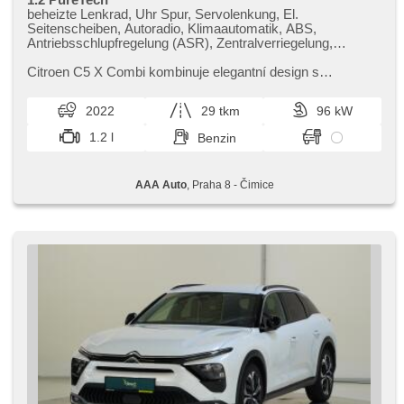
beheizte Lenkrad, Uhr Spur, Servolenkung, El.
Seitenscheiben, Autoradio, Klimaautomatik, ABS,
Antriebsschlupfregelung (ASR), Zentralverriegelung,
Bordcomputer, El. Klappspiegel, Elektronisches
Stabilitätsprogramm (ESP), Nebelscheinwerfer, head-up
Citroen C5 X Combi kombinuje elegantní design s
display, Ledersitze, Scheibenwischersensor, starten per
prostornou karoserií,​ ideální pro delší cesty. Nabízí bohatou
Taste, Reifendrucksensor, Fahrgestell Steifheitsregelung,
výbavu a komfort,​ kt...
2022
29 tkm
96 kW
Automatikgetriebe
1.2 l
Benzin
AAA Auto
, Praha 8 - Čimice