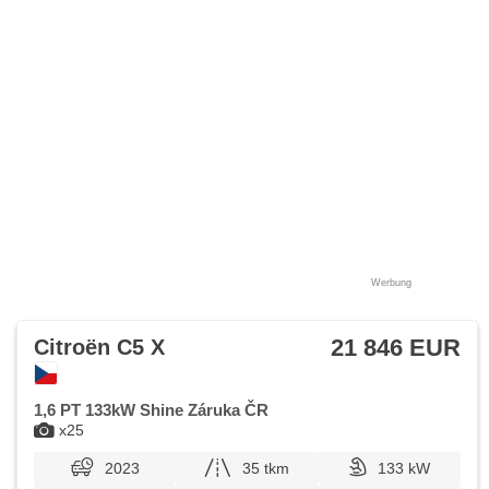
LED Leuchte, zatmavená zadní skla, řazení pádly pod
volantem
Werbung
21 846 EUR
Citroën C5 X
1,6 PT 133kW Shine Záruka ČR
x25
2023
35 tkm
133 kW