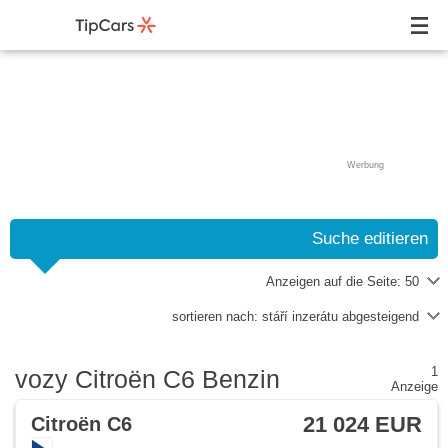
Werbung
Suche editieren
Anzeigen auf die Seite:
50
sortieren nach:
stáří inzerátu abgesteigend
1
vozy Citroën C6 Benzin
Anzeige
21 024 EUR
Citroën C6