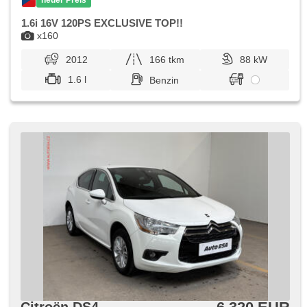
1.6i 16V 120PS EXCLUSIVE TOP!!
x160
2012
166 tkm
88 kW
1.6 l
Benzin