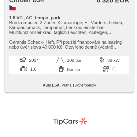
6 320 EUR
Citroën DS4
1.6 VTi, AC, tempo, park
Bordcomputer, 2-Zonen Klimaanlage, El. Vorderscheiben,
Klimaautomatik, Tempomat, Lenkrad einstellbar,
Multifunktionslenkrad, täglich Leuchten, Alufelgen,
Handgetriebe, El. Spiegel, Servolenkung,
Zentralverriegelung mit Funkfernbedienung, Elektronisches
Garantie Scheck​- Heft,​ Při použití financování na leasing
Stabilitätsprogramm (ESP), Scheibenwischersensor,
nebo úvěr sleva 40 000 Kč. Otevřeno denně (včetně
Nebelscheinwerfer, ABS, parkovací senzory zadní, isofix,
víkendů a svátků) 9.00...
Beifahrerairbagdeaktivierung, 6x Airbag
2014
109 tkm
88 kW
1.6 l
Benzin
Auto ESA
, Praha 10-Štěrboholy