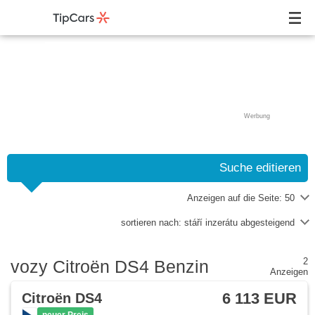
Werbung
Suche editieren
Anzeigen auf die Seite:
50
sortieren nach:
stáří inzerátu abgesteigend
2
vozy Citroën DS4 Benzin
Anzeigen
6 113 EUR
Citroën DS4
neuer Preis