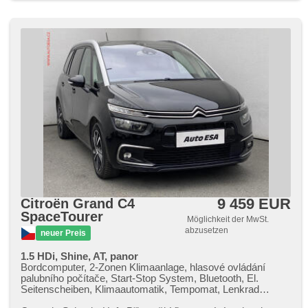
9 459 EUR
Citroën Grand C4
SpaceTourer
Möglichkeit der MwSt.
abzusetzen
neuer Preis
1.5 HDi, Shine, AT, panor
Bordcomputer, 2-Zonen Klimaanlage, hlasové ovládání
palubního počítače, Start-Stop System, Bluetooth, El.
Seitenscheiben, Klimaautomatik, Tempomat, Lenkrad
einstellbar, Navigation, Multifunktionslenkrad, USB,