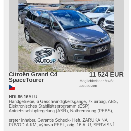
11 524 EUR
Citroën Grand C4
SpaceTourer
Möglichkeit der MwSt.
abzusetzen
HDI-96 16ALU
Handgetriebe, 6 Geschwindigkeitsgänge, 7x airbag, ABS,
Elektronisches Stabilitätsprogramm (ESP),
Antriebsschlupfregelung (ASR), Notbremsung (PEBS),
Servolenkung, 2-Zonen Klimaanlage, Klimaautomatik,
Tempomat, LED denní svícení, Alufelgen, erfüllt 'EURO VI',
erster Inhaber,​ Garantie Scheck​- Heft,​ ZÁRUKA NA
Bordcomputer, hlasové ovládání palubního počítače,
PŮVOD A KM,​ výbava FEEL,​ orig. 16 ALU,​ SERVISNÍ
dotykové ovládání palubního počítače, digitální přístrojový
KNIHA,​ poslední výměna oleje a filtrů ​- 150.000 km