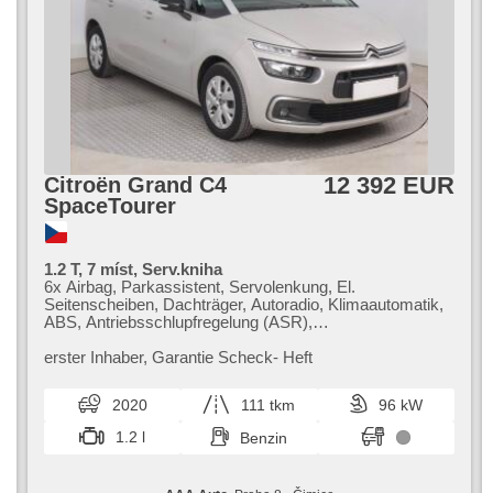
12 392 EUR
Citroën Grand C4
SpaceTourer
1.2 T, 7 míst, Serv.kniha
6x Airbag, Parkassistent, Servolenkung, El.
Seitenscheiben, Dachträger, Autoradio, Klimaautomatik,
ABS, Antriebsschlupfregelung (ASR),
Zentralverriegelung, Bordcomputer, El. Klappspiegel,
Elektronisches Stabilitätsprogramm (ESP),
erster Inhaber,​ Garantie Scheck​- Heft
Nebelscheinwerfer, beheizte Sitze,
Scheibenwischersensor, starten per Taste,
2020
111 tkm
96 kW
Reifendrucksensor, USB, Handgetriebe
1.2 l
Benzin