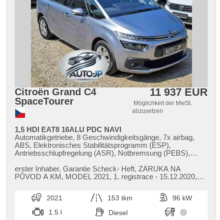
11 937 EUR
Citroën Grand C4
SpaceTourer
Möglichkeit der MwSt.
abzusetzen
1,5 HDI EAT8 16ALU PDC NAVI
Automatikgetriebe, 8 Geschwindigkeitsgänge, 7x airbag,
ABS, Elektronisches Stabilitätsprogramm (ESP),
Antriebsschlupfregelung (ASR), Notbremsung (PEBS),
Servolenkung, 2-Zonen Klimaanlage, Klimaautomatik,
Tempomat, LED denní svícení, Alufelgen, erfüllt 'EURO VI',
erster Inhaber,​ Garantie Scheck​- Heft,​ ZÁRUKA NA
Bordcomputer, hlasové ovládání palubního počítače,
PŮVOD A KM,​ MODEL 2021,​ 1. registrace ​- 15.12.2020,​
dotykové ovládání palubního počítače, digitální přístrojový
výbava FEEL,​ orig. 16 ALU,​ SE...
štít, elektronická ruční brzda, Navigation, parkovací senzory
2021
153 tkm
96 kW
zadní, Parkassistent, Lichtsensor, Scheibenwischersensor,
Lenkrad einstellbar, Multifunktionslenkrad, řazení pádly pod
1.5 l
Diesel
volantem, Beifahrerairbagdeaktivierung, Android Auto, Apple