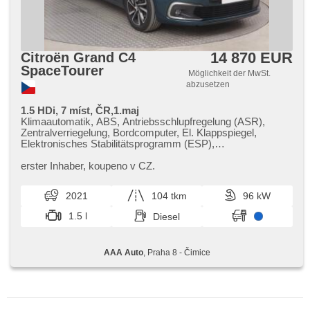
14 870 EUR
Citroën Grand C4
SpaceTourer
Möglichkeit der MwSt.
abzusetzen
1.5 HDi, 7 míst, ČR,1.maj
Klimaautomatik, ABS, Antriebsschlupfregelung (ASR),
Zentralverriegelung, Bordcomputer, El. Klappspiegel,
Elektronisches Stabilitätsprogramm (ESP),
Nebelscheinwerfer, beheizte Sitze, Ledersitze,
Scheibenwischersensor, starten per Taste,
erster Inhaber,​ koupeno v CZ.
Reifendrucksensor, USB, Xenonscheinwerfer, El.
einstellbare Sitze, Uhr Spur, Frontmassagesitze,
2021
104 tkm
96 kW
Servolenkung, El. Seitenscheiben, Dachträger, Autoradio,
Handgetriebe
1.5 l
Diesel
AAA Auto
, Praha 8 - Čimice