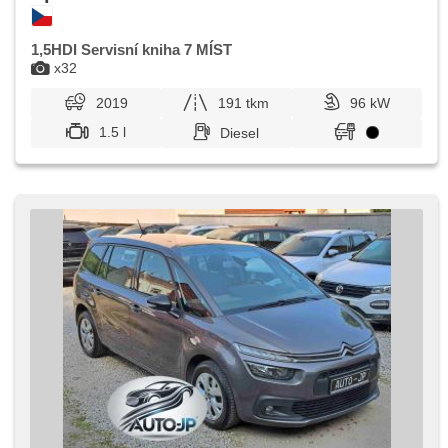
1,5HDI Servisní kniha 7 MÍST
x32
2019
191 tkm
96 kW
1.5 l
Diesel