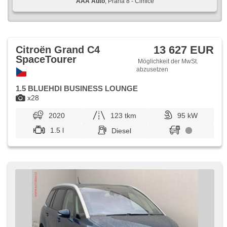
AAA Auto
, Praha 8 - Čimice
13 627 EUR
Citroën Grand C4
SpaceTourer
Möglichkeit der MwSt.
abzusetzen
1.5 BLUEHDI BUSINESS LOUNGE
x28
2020
123 tkm
95 kW
1.5 l
Diesel