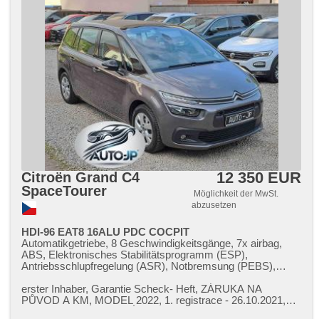
12 350 EUR
Citroën Grand C4
SpaceTourer
Möglichkeit der MwSt.
abzusetzen
HDI-96 EAT8 16ALU PDC COCPIT
Automatikgetriebe, 8 Geschwindigkeitsgänge, 7x airbag,
ABS, Elektronisches Stabilitätsprogramm (ESP),
Antriebsschlupfregelung (ASR), Notbremsung (PEBS),
ukazatel rychlostního limitu (SLIF), Servolenkung, 2-Zonen
Klimaanlage, Klimaautomatik, Tempomat, LED denní
erster Inhaber,​ Garantie Scheck​- Heft,​ ZÁRUKA NA
svícení, Alufelgen, erfüllt 'EURO VI', Bordcomputer, hlasové
PŮVOD A KM,​ MODEL 2022,​ 1. registrace ​- 26.10.2021,​
ovládání palubního počítače, dotykové ovládání palubního
orig. 16 ALU,​ SERVISNÍ KNIHA,​...