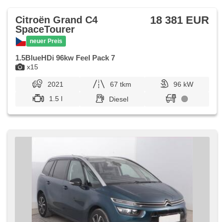
18 381 EUR
Citroën Grand C4
SpaceTourer
neuer Preis
1.5BlueHDi 96kw Feel Pack 7
x15
2021
67 tkm
96 kW
1.5 l
Diesel