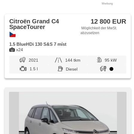
Werbung
12 800 EUR
Citroën Grand C4
SpaceTourer
Möglichkeit der MwSt.
abzusetzen
1.5 BlueHDi 130 S&S 7 míst
x24
2021
144 tkm
95 kW
1.5 l
Diesel