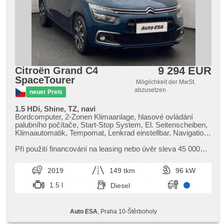
9 294 EUR
Citroën Grand C4
SpaceTourer
Möglichkeit der MwSt.
abzusetzen
neuer Preis
1.5 HDi, Shine, TZ, navi
Bordcomputer, 2-Zonen Klimaanlage, hlasové ovládání
palubního počítače, Start-Stop System, El. Seitenscheiben,
Klimaautomatik, Tempomat, Lenkrad einstellbar, Navigation,
Multifunktionslenkrad, Anhängerkupplung, bezklíčové
odemykání, täglich Leuchten, automatické přepínání
Při použití financování na leasing nebo úvěr sleva 45 000
dálkových světel, Alufelgen, Handgetriebe, El. Spiegel,
Kč. Otevřeno denně (včetně víkendů a svátků) 9.00​-22.00
Servolenkung, Zentralverriegelung mit Funkfernbedienung,
hod. Kupujte vozy s garancí!
2019
149 tkm
96 kW
Elektronisches Stabilitätsprogramm (ESP),
Scheibenwischersensor, Nebelscheinwerfer, El.
1.5 l
Diesel
Klappspiegel, starten per Taste, ABS, isofix, Fahrkamera,
elektronická ruční brzda, 6x Airbag, asistent jízdy v jízdním
pruhu, Blind Spot Anzeige
Auto ESA
, Praha 10-Štěrboholy