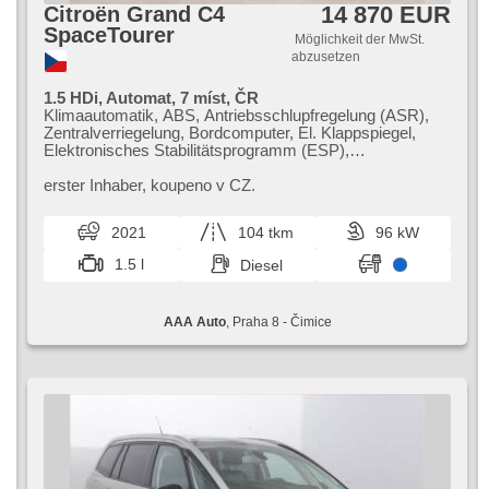
14 870 EUR
Citroën Grand C4
SpaceTourer
Möglichkeit der MwSt.
abzusetzen
1.5 HDi, Automat, 7 míst, ČR
Klimaautomatik, ABS, Antriebsschlupfregelung (ASR),
Zentralverriegelung, Bordcomputer, El. Klappspiegel,
Elektronisches Stabilitätsprogramm (ESP),
Nebelscheinwerfer, beheizte Sitze, Ledersitze,
Scheibenwischersensor, starten per Taste,
erster Inhaber,​ koupeno v CZ.
Anhängerkupplung, Reifendrucksensor, USB,
automatikparken, El. einstellbare Sitze,
2021
104 tkm
96 kW
Frontmassagesitze, Servolenkung, El. Seitenscheiben,
Dachträger, Autoradio, Automatikgetriebe
1.5 l
Diesel
AAA Auto
, Praha 8 - Čimice