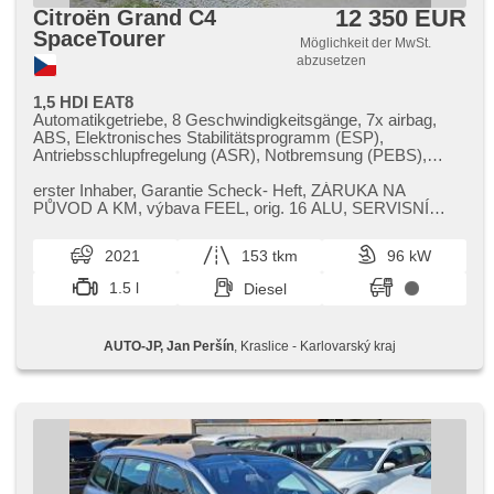
12 350 EUR
Citroën Grand C4
SpaceTourer
Möglichkeit der MwSt.
abzusetzen
1,5 HDI EAT8
Automatikgetriebe, 8 Geschwindigkeitsgänge, 7x airbag,
ABS, Elektronisches Stabilitätsprogramm (ESP),
Antriebsschlupfregelung (ASR), Notbremsung (PEBS),
Servolenkung, 2-Zonen Klimaanlage, Klimaautomatik,
Tempomat, LED denní svícení, Alufelgen, erfüllt 'EURO VI',
erster Inhaber,​ Garantie Scheck​- Heft,​ ZÁRUKA NA
Bordcomputer, hlasové ovládání palubního počítače,
PŮVOD A KM,​ výbava FEEL,​ orig. 16 ALU,​ SERVISNÍ
dotykové ovládání palubního počítače, digitální přístrojový
KNIHA,​ poslední výměna oleje a filtrů ​- 142.000 km
štít, elektronická ruční brzda, Navigation, parkovací senzory
2021
153 tkm
96 kW
přední, parkovací senzory zadní, Parkassistent,
Fahrkamera, bezklíčové odemykání, Lichtsensor,
1.5 l
Diesel
Scheibenwischersensor, Lenkrad einstellbar,
Multifunktionslenkrad, řazení pádly pod volantem,
Beifahrerairbagdeaktivierung, Android Auto, Apple CarPlay,
AUTO-JP, Jan Peršín
, Kraslice - Karlovarský kraj
Bluetooth, El. Seitenscheiben, El. Klappspiegel, El. Spiegel,
samostmívací zrcátka, starten per Taste, Wegfahrsperre,
beheizte Sitze, höheneinstellbare Sitze, Reifendrucksensor,
Abnutzungssensor des Bremsbelages, Nebelscheinwerfer,
Start-Stop System, USB, Autoradio, digitální příjem rádia
(DAB), Außenthermometer, beheizte Spiegel, Teilbare
Rücksitzbank, Heckscheibenwischer, Getönte Scheiben,
přední pohon, digitální přístrojová deska, třetí řada sedadel,
malý kožený paket