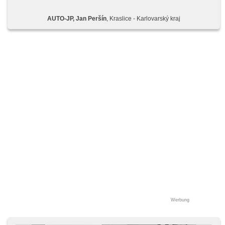
CarPlay, Bluetooth, El. Seitenscheiben, El. Klappspiegel, El.
Spiegel, samostmívací zrcátka, Wegfahrsperre,
AUTO-JP, Jan Peršín
, Kraslice - Karlovarský kraj
Zentralverriegelung mit Funkfernbedienung, beheizte Sitze,
höheneinstellbare Sitze, Reifendrucksensor,
Abnutzungssensor des Bremsbelages, Nebelscheinwerfer,
Start-Stop System, USB, Autoradio, digitální příjem rádia
(DAB), Außenthermometer, beheizte Spiegel, Teilbare
Rücksitzbank, Heckscheibenwischer, Getönte Scheiben,
přední pohon, digitální přístrojová deska, třetí řada sedadel,
malý kožený paket
Werbung