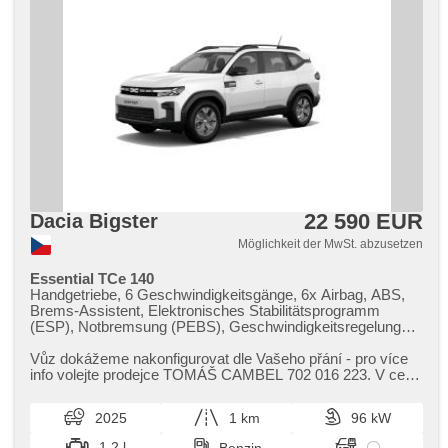
22 590 EUR
Dacia Bigster
Möglichkeit der MwSt. abzusetzen
Essential TCe 140
Handgetriebe, 6 Geschwindigkeitsgänge, 6x Airbag, ABS,
Brems-Assistent, Elektronisches Stabilitätsprogramm
(ESP), Notbremsung (PEBS), Geschwindigkeitsregelung
von der Hang, asistent rozjezdu do kopce (HSA), Uhr Spur,
Überwachung der Ermüdung des Fahrers, Servolenkung,
Vůz dokážeme nakonfigurovat dle Vašeho přání ​- pro více
Klimaanlage, Adaptive Geschwindigkeitsregelung,
info volejte prodejce TOMÁŠ CAMBEL 702 016 223. V ceně
Tempomat, LED denní svícení, Alufelgen, erfüllt 'EURO VI',
je započítána slev...
Bordcomputer, parkovací senzory zadní, Fahrkamera,
2025
1 km
96 kW
Lichtsensor, Scheibenwischersensor, Lenkrad einstellbar,
Multifunktionslenkrad, Beifahrerairbagdeaktivierung, hands
1.2 l