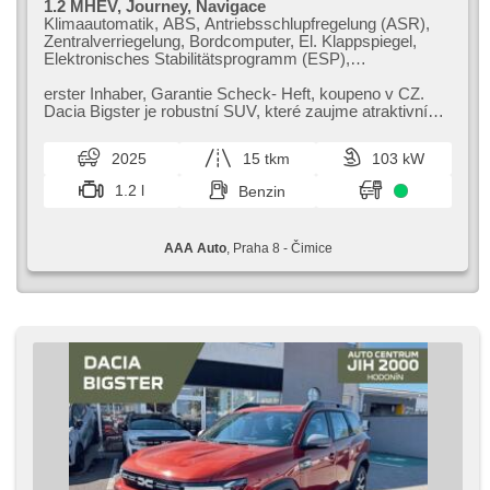
1.2 MHEV, Journey, Navigace
Klimaautomatik, ABS, Antriebsschlupfregelung (ASR),
Zentralverriegelung, Bordcomputer, El. Klappspiegel,
Elektronisches Stabilitätsprogramm (ESP),
Nebelscheinwerfer, beheizte Sitze,
Scheibenwischersensor, starten per Taste,
erster Inhaber,​ Garantie Scheck​- Heft,​ koupeno v CZ.
Reifendrucksensor, USB, 6x Airbag, El. einstellbare
Dacia Bigster je robustní SUV,​ které zaujme atraktivní
Sitze, beheizte Frontscheibe, beheizte Lenkrad, Uhr
cenou a prostorným int...
Spur, Parkassistent, El. Spiegel, Servolenkung, El.
2025
15 tkm
103 kW
Seitenscheiben, Dachträger, Autoradio, Handgetriebe
1.2 l
Benzin
AAA Auto
, Praha 8 - Čimice