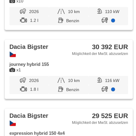
x10
Autoradio, digitální příjem rádia (DAB), Außenthermometer,
beheizte Spiegel, beheizte Frontscheibe, Teilbare
2026
10 km
110 kW
Rücksitzbank, Heckscheibenwischer, Getönte Scheiben,
zatmavená zadní skla, přední pohon, Längssitzvorschub,
1.2 l
Benzin
Ausziehbare Kopflehnen, El. Anlasser, Garantie, malý
kožený paket
30 392 EUR
Dacia Bigster
Möglichkeit der MwSt. abzusetzen
journey hybrid 155
x1
2026
10 km
116 kW
1.8 l
Benzin
29 525 EUR
Dacia Bigster
Möglichkeit der MwSt. abzusetzen
expression hybrid 150 4x4