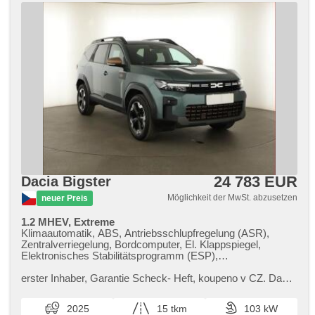
24 783 EUR
Dacia Bigster
Möglichkeit der MwSt. abzusetzen
neuer Preis
1.2 MHEV, Extreme
Klimaautomatik, ABS, Antriebsschlupfregelung (ASR),
Zentralverriegelung, Bordcomputer, El. Klappspiegel,
Elektronisches Stabilitätsprogramm (ESP),
Nebelscheinwerfer, beheizte Sitze, Scheibenwischersensor,
starten per Taste, Reifendrucksensor, USB, 6x Airbag,
erster Inhaber,​ Garantie Scheck​- Heft,​ koupeno v CZ. Dacia
beheizte Frontscheibe, beheizte Lenkrad, Uhr Spur,
Bigster je prostorné SUV,​ které zaujme atraktivní cenou a
Panoramadach, Parkassistent, El. Spiegel, Servolenkung,
robustním des...
2025
15 tkm
103 kW
El. Seitenscheiben, Dachträger, Dachscheibe, Autoradio,