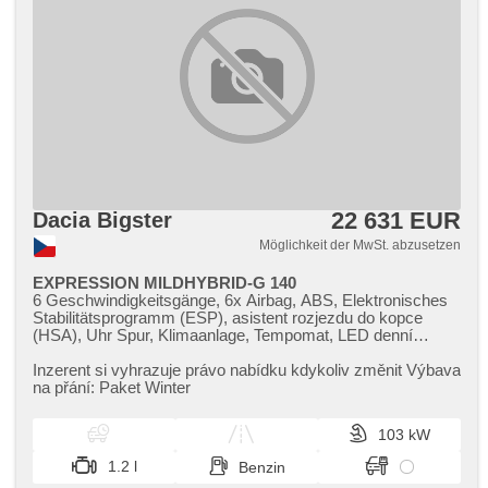
22 631 EUR
Dacia Bigster
Möglichkeit der MwSt. abzusetzen
EXPRESSION MILDHYBRID-G 140
6 Geschwindigkeitsgänge, 6x Airbag, ABS, Elektronisches
Stabilitätsprogramm (ESP), asistent rozjezdu do kopce
(HSA), Uhr Spur, Klimaanlage, Tempomat, LED denní
svícení, Alufelgen, erfüllt 'EURO VI', Bordcomputer,
parkovací senzory zadní, Fahrkamera,
Inzerent si vyhrazuje právo nabídku kdykoliv změnit Výbava
Scheibenwischersensor, Lenkrad einstellbar,
na přání: Paket Winter
Multifunktionslenkrad, beheizte Lenkrad,
Beifahrerairbagdeaktivierung, hands free, Android Auto,
103 kW
Apple CarPlay, Bluetooth, El. Seitenscheiben, El.
Vorderscheiben, El. Spiegel, Zentralverriegelung mit
1.2 l
Benzin
Funkfernbedienung, Zentralverriegelung, beheizte Sitze,