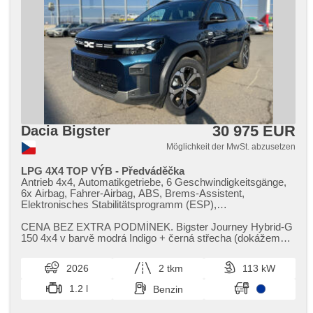
30 975 EUR
Dacia Bigster
Möglichkeit der MwSt. abzusetzen
LPG 4X4 TOP VÝB - Předváděčka
Antrieb 4x4, Automatikgetriebe, 6 Geschwindigkeitsgänge,
6x Airbag, Fahrer-Airbag, ABS, Brems-Assistent,
Elektronisches Stabilitätsprogramm (ESP),
Antriebsschlupfregelung (ASR), Notbremsung (PEBS),
Geschwindigkeitsregelung von der Hang, asistent rozjezdu
CENA BEZ EXTRA PODMÍNEK. Bigster Journey Hybrid​-G
do kopce (HSA), ukazatel rychlostního limitu (SLIF), Uhr
150 4x4 v barvě modrá Indigo ​+ černá střecha (dokážeme
Spur, Blind Spot Anzeige, Überwachung der Ermüdung des
objednat i v jiné konfigu...
Fahrers, Servolenkung, 2-Zonen Klimaanlage,
2026
2 tkm
113 kW
Klimaautomatik, Adaptive Geschwindigkeitsregelung,
Tempomat, LED denní svícení, automatické přepínání
1.2 l
Benzin
dálkových světel, Alufelgen, erfüllt 'EURO VI',
Bordcomputer, dotykové ovládání palubního počítače,