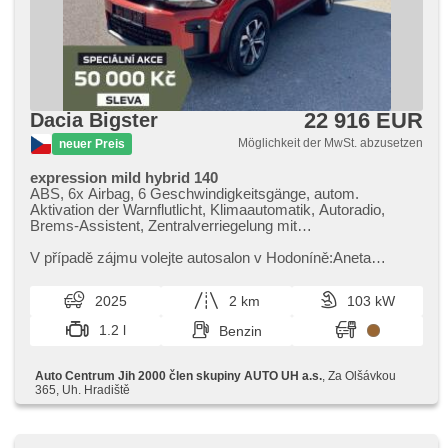
22 916 EUR
Dacia Bigster
Möglichkeit der MwSt. abzusetzen
neuer Preis
expression mild hybrid 140
ABS, 6x Airbag, 6 Geschwindigkeitsgänge, autom.
Aktivation der Warnflutlicht, Klimaautomatik, Autoradio,
Brems-Assistent, Zentralverriegelung mit
Funkfernbedienung, Zentralverriegelung,
Beifahrerairbagdeaktivierung, Teilbare Rücksitzbank, El.
V případě zájmu volejte autosalon v Hodoníně:Aneta
Vorderscheiben, El. Seitenscheiben, El. Klappspiegel, El.
Macúchová ​- prodejce nových vozů DACIAtel.: ​+420 770
Spiegel, Uhr Spur, Wegfahrsperre, Alufelgen, Handgetriebe,
317 514 nebo e​-mail: a.macuchova@jih2000.cz
2025
2 km
103 kW
Nebelscheinwerfer, Multifunktionslenkrad, Lenkrad
einstellbar, Bordcomputer, erfüllt 'EURO VI', Servolenkung,
1.2 l
Benzin
Vorderlichter LED, Antriebsschlupfregelung (ASR),
Scheibenwischersensor, Lichtsensor, Reifendrucksensor,
Elektronisches Stabilitätsprogramm (ESP), Dachträger,
Auto Centrum Jih 2000 člen skupiny AUTO UH a.s.
, Za Olšávkou
USB, Außenthermometer, beheizte Sitze, beheizte Spiegel,
365, Uh. Hradiště
beheizte Lenkrad, Ausziehbare Kopflehnen,
höheneinstellbare Fahrersitz, Getönte Scheiben, isofix,
Bluetooth, Tempomat, LED denní svícení, asistent rozjezdu