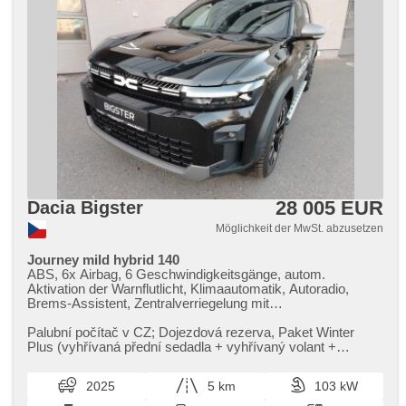
28 005 EUR
Dacia Bigster
Möglichkeit der MwSt. abzusetzen
Journey mild hybrid 140
ABS, 6x Airbag, 6 Geschwindigkeitsgänge, autom.
Aktivation der Warnflutlicht, Klimaautomatik, Autoradio,
Brems-Assistent, Zentralverriegelung mit
Funkfernbedienung, Zentralverriegelung,
Beifahrerairbagdeaktivierung, Teilbare Rücksitzbank, täglich
Palubní počítač v CZ;​ Dojezdová rezerva,​ Paket Winter
Leuchten, El. Vorderscheiben, El. Seitenscheiben, El.
Plus (vyhřívaná přední sedadla ​+ vyhřívaný volant ​+
einstellbare Sitze, El. Klappspiegel, El. Deckel des
vyhřívané čelní sklo),​ P...
Kofferraums, El. Spiegel, Blind Spot Anzeige,
2025
5 km
103 kW
Wegfahrsperre, Alufelgen, Handgetriebe, Nebelscheinwerfer,
Multifunktionslenkrad, Lenkrad einstellbar, Bordcomputer,