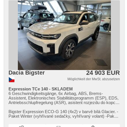
do kopce (HSA), hands free, Fahrkamera, digitální příjem
rádia (DAB), Android Auto, Apple CarPlay, parkovací
senzory zadní
24 903 EUR
Dacia Bigster
Möglichkeit der MwSt. abzusetzen
Expression TCe 140 - SKLADEM
6 Geschwindigkeitsgänge, 6x Airbag, ABS, Brems-
Assistent, Elektronisches Stabilitätsprogramm (ESP), EDS,
Antriebsschlupfregelung (ASR), asistent rozjezdu do kopce
(HSA), Uhr Spur, Blind Spot Anzeige, Überwachung der
Ermüdung des Fahrers, Servolenkung, 2-Zonen
Bigster Expression ECO​-G 140 (4x2) v barvě bílá Glacier. ​-
Klimaanlage, Klimaautomatik, Tempomat, LED denní
Paket Winter (vyhřívané sedačky,​ vyhřívaný volant) ​-Paket
svícení, Alufelgen, erfüllt 'EURO VI', Bordcomputer, digitální
EASY (360 kam...
přístrojový štít, elektronická ruční brzda, parkovací senzory