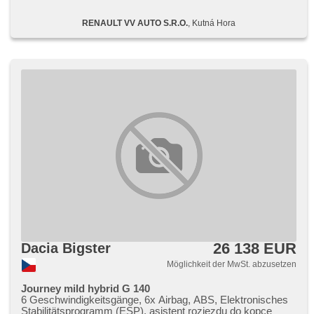
höheneinstellbare Fahrersitz, Nebelscheinwerfer, USB,
Autoradio, digitální příjem rádia (DAB), Außenthermometer,
RENAULT VV AUTO S.R.O.
, Kutná Hora
beheizte Spiegel, Teilbare Rücksitzbank, Garantie
26 138 EUR
Dacia Bigster
Möglichkeit der MwSt. abzusetzen
Journey mild hybrid G 140
6 Geschwindigkeitsgänge, 6x Airbag, ABS, Elektronisches
Stabilitätsprogramm (ESP), asistent rozjezdu do kopce