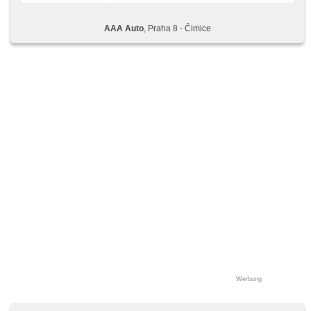
AAA Auto
, Praha 8 - Čimice
Werbung