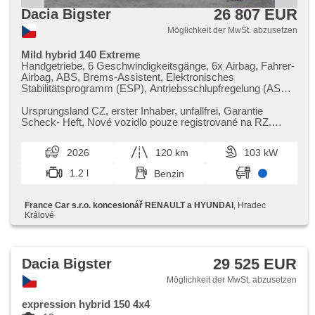
26 807 EUR
Dacia Bigster
Möglichkeit der MwSt. abzusetzen
Mild hybrid 140 Extreme
Handgetriebe, 6 Geschwindigkeitsgänge, 6x Airbag, Fahrer-
Airbag, ABS, Brems-Assistent, Elektronisches
Stabilitätsprogramm (ESP), Antriebsschlupfregelung (ASR),
asistent rozjezdu do kopce (HSA), ukazatel rychlostního
limitu (SLIF), Uhr Spur, Blind Spot Anzeige, Servolenkung,
Ursprungsland CZ,​ erster Inhaber,​ unfallfrei,​ Garantie
2-Zonen Klimaanlage, Klimaautomatik, Tempomat, täglich
Scheck​- Heft,​ Nové vozidlo pouze registrované na RZ.
Leuchten, LED denní svícení, Alufelgen, Bordcomputer,
Vozidlo v nejvyšší výb...
digitální přístrojový štít, elektronická ruční brzda, Navigation,
2026
120 km
103 kW
hlídání provozu při couvání (RCTA), parkovací senzory
přední, parkovací senzory zadní, 360° monitorovací systém
1.2 l
Benzin
(AVM), Parkassistent, Fahrkamera, bezklíčové startování,
bezklíčové odemykání, Lichtsensor,
Scheibenwischersensor, Lenkrad einstellbar,
France Car s.r.o. koncesionář RENAULT a HYUNDAI
, Hradec
Multifunktionslenkrad, beheizte Lenkrad,
Králové
Beifahrerairbagdeaktivierung, hands free, Android Auto,
Apple CarPlay, Bluetooth, El. Deckel des Kofferraums, El.
Seitenscheiben, El. Vorderscheiben, Panoramadach,
Dachträger, El. Klappspiegel, El. Spiegel, starten per Taste,
29 525 EUR
Dacia Bigster
Wegfahrsperre, Zentralverriegelung mit Funkfernbedienung,
Zentralverriegelung, isofix, beheizte Sitze, höheneinstellbare
Möglichkeit der MwSt. abzusetzen
Fahrersitz, Positionssitze, Reifendrucksensor, Vorderlichter
LED, Heck LED Leuchte, autom. Aktivation der
expression hybrid 150 4x4
Warnflutlicht, Nebelscheinwerfer, Start-Stop System, USB,