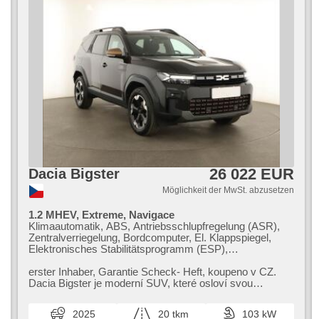
26 022 EUR
Dacia Bigster
Möglichkeit der MwSt. abzusetzen
1.2 MHEV, Extreme, Navigace
Klimaautomatik, ABS, Antriebsschlupfregelung (ASR),
Zentralverriegelung, Bordcomputer, El. Klappspiegel,
Elektronisches Stabilitätsprogramm (ESP),
Nebelscheinwerfer, beheizte Sitze,
Scheibenwischersensor, starten per Taste,
erster Inhaber,​ Garantie Scheck​- Heft,​ koupeno v CZ.
Reifendrucksensor, USB, 6x Airbag, beheizte
Dacia Bigster je moderní SUV,​ které osloví svou
Frontscheibe, beheizte Lenkrad, Uhr Spur,
prostorností a atraktivní cen...
Panoramadach, Parkassistent, El. Spiegel,
2025
20 tkm
103 kW
Servolenkung, El. Seitenscheiben, Dachträger,