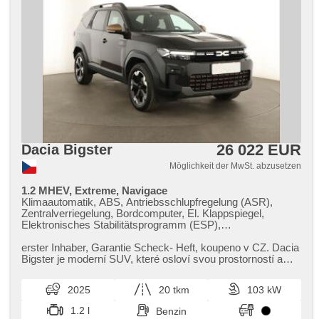
26 022 EUR
Dacia Bigster
Möglichkeit der MwSt. abzusetzen
1.2 MHEV, Extreme, Navigace
Klimaautomatik, ABS, Antriebsschlupfregelung (ASR),
Zentralverriegelung, Bordcomputer, El. Klappspiegel,
Elektronisches Stabilitätsprogramm (ESP),
Nebelscheinwerfer, beheizte Sitze, Scheibenwischersensor,
starten per Taste, Reifendrucksensor, USB, 6x Airbag,
erster Inhaber,​ Garantie Scheck​- Heft,​ koupeno v CZ. Dacia
beheizte Frontscheibe, beheizte Lenkrad, Uhr Spur,
Bigster je moderní SUV,​ které osloví svou prostorností a
Panoramadach, Parkassistent, El. Spiegel, Servolenkung,
atraktivní cen...
El. Seitenscheiben, Dachträger, Dachscheibe, Autoradio,
2025
20 tkm
103 kW
Handgetriebe
1.2 l
Benzin