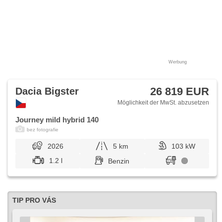
Heckscheibenwischer, Getönte Scheiben, zatmavená zadní
skla, Ausziehbare Kopflehnen, Garantie, digitální přístrojová
deska
Werbung
26 819 EUR
Dacia Bigster
Möglichkeit der MwSt. abzusetzen
Journey mild hybrid 140
bez fotografie
2026
5 km
103 kW
1.2 l
Benzin
TIP PRO VÁS