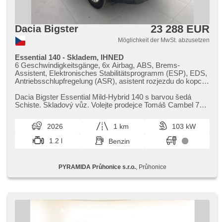
23 288 EUR
Dacia Bigster
Möglichkeit der MwSt. abzusetzen
Essential 140 - Skladem, IHNED
6 Geschwindigkeitsgänge, 6x Airbag, ABS, Brems-
Assistent, Elektronisches Stabilitätsprogramm (ESP), EDS,
Antriebsschlupfregelung (ASR), asistent rozjezdu do kopce
(HSA), Uhr Spur, Überwachung der Ermüdung des Fahrers,
Servolenkung, Klimaanlage, Tempomat, LED denní svícení,
Dacia Bigster Essential Mild​-Hybrid 140 s barvou šedá
Alufelgen, erfüllt 'EURO VI', Bordcomputer, parkovací
Schiste. Skladový vůz. Volejte prodejce Tomáš Cambel 702
senzory zadní, Fahrkamera, Lichtsensor, Lenkrad
016 223 pro více in...
einstellbar, Multifunktionslenkrad,
2026
1 km
103 kW
Beifahrerairbagdeaktivierung, hands free, Android Auto,
Apple CarPlay, Bluetooth, El. Seitenscheiben, El. Spiegel,
1.2 l
Benzin
Zentralverriegelung mit Funkfernbedienung,
Zentralverriegelung, isofix, Reifendrucksensor, Vorderlichter
LED, Heck LED Leuchte, autom. Aktivation der
PYRAMIDA Průhonice s.r.o.
, Průhonice
Warnflutlicht, Start-Stop System, USB, Autoradio, digitální
příjem rádia (DAB), beheizte Spiegel, Teilbare Rücksitzbank,
Heckscheibenwischer, Getönte Scheiben, Garantie