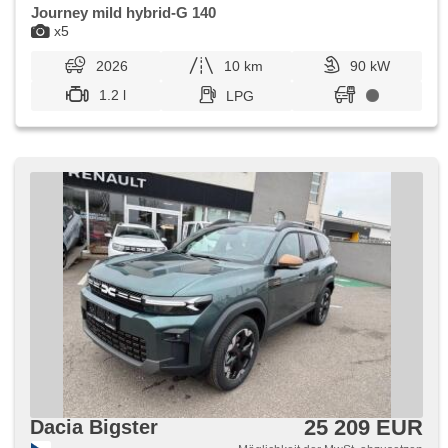
Journey mild hybrid-G 140
x5
2026
10 km
90 kW
1.2 l
LPG
25 209 EUR
Dacia Bigster