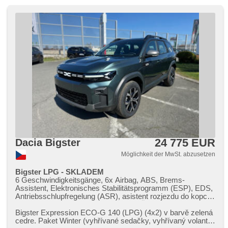
24 775 EUR
Dacia Bigster
Möglichkeit der MwSt. abzusetzen
Bigster LPG - SKLADEM
6 Geschwindigkeitsgänge, 6x Airbag, ABS, Brems-
Assistent, Elektronisches Stabilitätsprogramm (ESP), EDS,
Antriebsschlupfregelung (ASR), asistent rozjezdu do kopce
(HSA), Uhr Spur, Blind Spot Anzeige, Überwachung der
Ermüdung des Fahrers, Servolenkung, 2-Zonen
Bigster Expression ECO​-G 140 (LPG) (4x2) v barvě zelená
Klimaanlage, Klimaautomatik, Tempomat, LED denní
cedre. Paket Winter (vyhřívané sedačky,​ vyhřívaný volant)