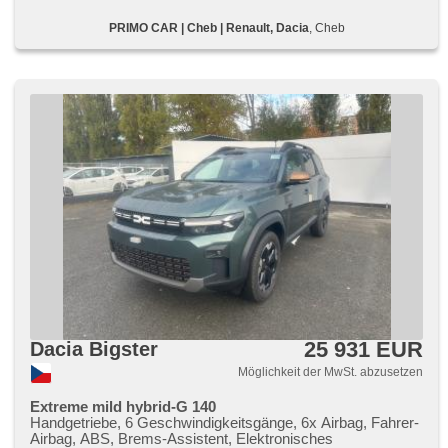
Apple CarPlay, Bluetooth, El. Deckel des Kofferraums, El.
PRIMO CAR | Cheb | Renault, Dacia
, Cheb
Seitenscheiben, El. Vorderscheiben, Dachträger, El.
Klappspiegel, El. Spiegel, starten per Taste, Wegfahrsperre,
Zentralverriegelung mit Funkfernbedienung,
Zentralverriegelung, isofix, beheizte Sitze, höheneinstellbare
Sitze, höheneinstellbare Fahrersitz, Reifendrucksensor,
Vorderlichter LED, Heck LED Leuchte, autom. Aktivation der
Warnflutlicht, Nebelscheinwerfer, USB, Autoradio, digitální
příjem rádia (DAB), Außenthermometer, beheizte Spiegel,
beheizte Frontscheibe, Teilbare Rücksitzbank,
Heckscheibenwischer, Getönte Scheiben, Ausziehbare
Kopflehnen, LPG im Kfz-Schein
25 931 EUR
Dacia Bigster
Möglichkeit der MwSt. abzusetzen
Extreme mild hybrid-G 140
Handgetriebe, 6 Geschwindigkeitsgänge, 6x Airbag, Fahrer-
Airbag, ABS, Brems-Assistent, Elektronisches