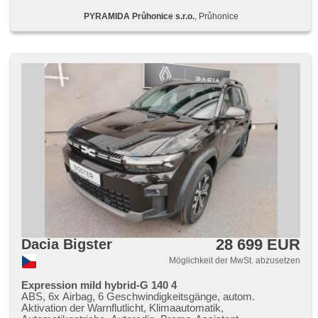
LED, Heck LED Leuchte, autom. Aktivation der
PYRAMIDA Průhonice s.r.o.
, Průhonice
Warnflutlicht, Start-Stop System, USB, Autoradio, digitální
příjem rádia (DAB), beheizte Spiegel, Teilbare Rücksitzbank,
Heckscheibenwischer, Getönte Scheiben, Garantie, LPG im
Kfz-Schein
28 699 EUR
Dacia Bigster
Möglichkeit der MwSt. abzusetzen
Expression mild hybrid-G 140 4
ABS, 6x Airbag, 6 Geschwindigkeitsgänge, autom.
Aktivation der Warnflutlicht, Klimaautomatik,