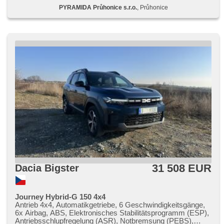
parkovací senzory zadní, Fahrkamera, bezklíčové
PYRAMIDA Průhonice s.r.o.
, Průhonice
startování, bezklíčové odemykání, Lichtsensor,
Scheibenwischersensor, Lenkrad einstellbar,
Multifunktionslenkrad, beheizte Lenkrad, řazení pádly pod
volantem, Telefon, hands free, Android Auto, Apple CarPlay,
bezdrátová nabíječka mobilních telefonů, Bluetooth, El.
Deckel des Kofferraums, El. Seitenscheiben, El.
Vorderscheiben, Panoramadach, El. Klappspiegel, El.
Spiegel, starten per Taste, GPS Sicherung,
Zentralverriegelung mit Funkfernbedienung,
Zentralverriegelung, isofix, beheizte Sitze, höheneinstellbare
Fahrersitz, Reifendrucksensor, Vorderlichter LED, Heck
LED Leuchte, Nebelscheinwerfer, Start-Stop System,
Autoradio, digitální příjem rádia (DAB), Außenthermometer,
beheizte Spiegel, beheizte Frontscheibe, Teilbare
Rücksitzbank, zadní loketní opěrka, Dachscheibe,
Heckscheibenwischer, zatmavená zadní skla,
Differentialsperre, Längssitzvorschub, Ausziehbare
Kopflehnen, El. Anlasser, Garantie, LPG im Kfz-Schein,
digitální přístrojová deska
31 508 EUR
Dacia Bigster
Journey Hybrid-G 150 4x4
Antrieb 4x4, Automatikgetriebe, 6 Geschwindigkeitsgänge,
6x Airbag, ABS, Elektronisches Stabilitätsprogramm (ESP),
Antriebsschlupfregelung (ASR), Notbremsung (PEBS),