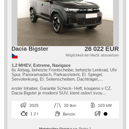
26 022 EUR
Dacia Bigster
Möglichkeit der MwSt. abzusetzen
1.2 MHEV, Extreme, Navigace
6x Airbag, beheizte Frontscheibe, beheizte Lenkrad, Uhr
Spur, Panoramadach, Parkassistent, El. Spiegel,
Servolenkung, El. Seitenscheiben, Dachträger,
Dachscheibe, Autoradio, Klimaautomatik, ABS,
Antriebsschlupfregelung (ASR), Zentralverriegelung,
erster Inhaber,​ Garantie Scheck​- Heft,​ koupeno v CZ.
Bordcomputer, El. Klappspiegel, Elektronisches
Dacia Bigster je moderní SUV,​ které osloví svou
Stabilitätsprogramm (ESP), Nebelscheinwerfer, beheizte
prostorností a atraktivní cen...
Sitze, Scheibenwischersensor, starten per Taste,
2025
20 tkm
103 kW
Reifendrucksensor, USB, Handgetriebe
1.2 l
Benzin
Mototechna Group s.r.o
, Praha 1