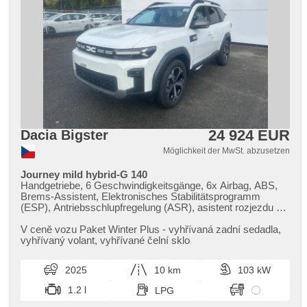
beheizte Frontscheibe, Teilbare Rücksitzbank,
Heckscheibenwischer, Getönte Scheiben, Ausziehbare
Kopflehnen, LPG im Kfz-Schein
24 924 EUR
Dacia Bigster
Möglichkeit der MwSt. abzusetzen
Journey mild hybrid-G 140
Handgetriebe, 6 Geschwindigkeitsgänge, 6x Airbag, ABS,
Brems-Assistent, Elektronisches Stabilitätsprogramm
(ESP), Antriebsschlupfregelung (ASR), asistent rozjezdu do
kopce (HSA), Uhr Spur, Blind Spot Anzeige, automatisch im
Berg bremsen , Servolenkung, 2-Zonen Klimaanlage,
V ceně vozu Paket Winter Plus ​- vyhřívaná zadní sedadla,​
Klimaautomatik, Tempomat, täglich Leuchten, LED denní
vyhřívaný volant,​ vyhřívané čelní sklo
svícení, automatické přepínání dálkových světel, Alufelgen,
erfüllt 'EURO VI', Bordcomputer, parkovací senzory přední,
2025
10 km
103 kW
parkovací senzory zadní, Fahrkamera, Lichtsensor,
Scheibenwischersensor, Lenkrad einstellbar,
1.2 l
LPG
Multifunktionslenkrad, beheizte Lenkrad,
Beifahrerairbagdeaktivierung, hands free, Android Auto,