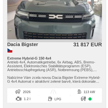
Heckscheibenwischer, Getönte Scheiben, Ausziehbare
Kopflehnen, LPG im Kfz-Schein
31 817 EUR
Dacia Bigster
Extreme Hybrid-G 150 4x4
Antrieb 4x4, Automatikgetriebe, 6x Airbag, ABS, Brems-
Assistent, Elektronisches Stabilitätsprogramm (ESP),
Antriebsschlupfregelung (ASR), Notbremsung (PEBS),
asistent rozjezdu do kopce (HSA), ukazatel rychlostního
limitu (SLIF), Uhr Spur, Blind Spot Anzeige, asistent jízdy v
Nabízíme Vám zcela novou Dacia Bigster Extreme Hybrid​-
jízdním pruhu, Überwachung der Ermüdung des Fahrers,
G 4x4 Automat v atraktivní zelené barvě,​ která dokonale
Servolenkung, 2-Zonen Klimaanlage, Klimaautomatik,
podtrhuje její robus...
Adaptive Geschwindigkeitsregelung, Tempomat, täglich
2026
113 kW
Leuchten, LED denní svícení, automatické přepínání
dálkových světel, Alufelgen, erfüllt 'EURO VI',
1.2 l
LPG
Bordcomputer, digitální přístrojový štít, volba jízdního
režimu, elektronická ruční brzda, parkovací senzory přední,