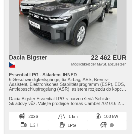
22 462 EUR
Dacia Bigster
Möglichkeit der MwSt. abzusetzen
Essential LPG - Skladem, IHNED
6 Geschwindigkeitsgänge, 6x Airbag, ABS, Brems-
Assistent, Elektronisches Stabilitätsprogramm (ESP), EDS,
Antriebsschlupfregelung (ASR), asistent rozjezdu do kopce
(HSA), Uhr Spur, Überwachung der Ermüdung des Fahrers,
Servolenkung, Klimaanlage, Tempomat, LED denní svícení,
Dacia Bigster Essential LPG s barvou šedá Schiste.
Alufelgen, erfüllt 'EURO VI', Bordcomputer, parkovací
Skladový vůz. Volejte prodejce Tomáš Cambel 702 016 223
senzory zadní, Fahrkamera, Lichtsensor, Lenkrad
pro více informací. Výb...
einstellbar, Multifunktionslenkrad,
2026
1 km
103 kW
Beifahrerairbagdeaktivierung, hands free, Android Auto,
Apple CarPlay, Bluetooth, El. Seitenscheiben, El. Spiegel,
1.2 l
LPG
Zentralverriegelung mit Funkfernbedienung,
Zentralverriegelung, isofix, Reifendrucksensor, Vorderlichter