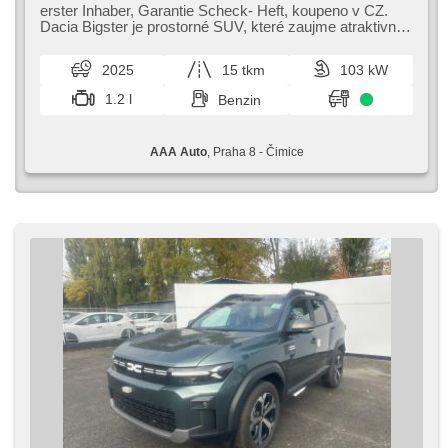
Antriebsschlupfregelung (ASR), Zentralverriegelung,
erster Inhaber,​ Garantie Scheck​- Heft,​ koupeno v CZ.
Bordcomputer, El. Klappspiegel, Elektronisches
Dacia Bigster je prostorné SUV,​ které zaujme atraktivní
Stabilitätsprogramm (ESP), Nebelscheinwerfer, beheizte
cenou a robustním des...
Sitze, Scheibenwischersensor, starten per Taste,
2025
15 tkm
103 kW
Reifendrucksensor, USB, Handgetriebe
1.2 l
Benzin
AAA Auto
, Praha 8 - Čimice