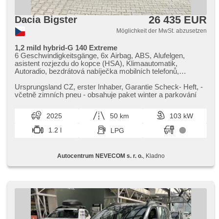
26 435 EUR
Dacia Bigster
Möglichkeit der MwSt. abzusetzen
1,2 mild hybrid-G 140 Extreme
6 Geschwindigkeitsgänge, 6x Airbag, ABS, Alufelgen,
asistent rozjezdu do kopce (HSA), Klimaautomatik,
Autoradio, bezdrátová nabíječka mobilních telefonů,
bezklíčové odemykání, bezklíčové startování, Bluetooth,
Brems-Assistent, Zentralverriegelung mit
Ursprungsland CZ,​ erster Inhaber,​ Garantie Scheck​- Heft,​ ​-
Funkfernbedienung, Teilbare Rücksitzbank, 2-Zonen
včetně zimních pneu ​- obsahuje paket winter a parkování
Klimaanlage, El. Seitenscheiben, El. Klappspiegel, El.
Spiegel, elektronická ruční brzda, hands free, Uhr Spur,
2025
50 km
103 kW
Blind Spot Anzeige, Wegfahrsperre, isofix, LED denní
svícení, Handgetriebe, Nebelscheinwerfer,
1.2 l
LPG
Multifunktionslenkrad, Lenkrad einstellbar, Bordcomputer,
Panoramadach, Fahrkamera, parkovací senzory přední,
parkovací senzory zadní, Servolenkung, Vorderlichter LED,
Autocentrum NEVECOM s. r. o.
, Kladno
Antriebsschlupfregelung (ASR), Scheibenwischersensor,
Lichtsensor, Reifendrucksensor, Elektronisches
Stabilitätsprogramm (ESP), Start-Stop System, starten per
Taste, Dachträger, Tempomat, Getönte Scheiben, USB,
Außenthermometer, beheizte Sitze, beheizte Spiegel,
beheizte Frontscheibe, beheizte Lenkrad, Ausziehbare
Kopflehnen, Heckscheibenwischer, Heck LED Leuchte,
zatmavená zadní skla