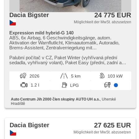
24 775 EUR
Dacia Bigster
Möglichkeit der MwSt. abzusetzen
Expression mild hybrid-G 140
ABS, 6x Airbag, 6 Geschwindigkeitsgänge, autom.
Aktivation der Warnflutlicht, Klimaautomatik, Autoradio,
Brems-Assistent, Zentralverriegelung mit
Funkfernbedienung, Zentralverriegelung,
Beifahrerairbagdeaktivierung, Teilbare Rücksitzbank, El.
Palubní počítač v CZ,​ Paket Winter (vyhřívaná přední
Vorderscheiben, El. Seitenscheiben, El. Klappspiegel, El.
sedadla,​ vyhřívaný volant),​ Paket Easy (přední,​ zadní a
Spiegel, Blind Spot Anzeige, Wegfahrsperre, Alufelgen,
boční parkovací senzo...
Handgetriebe, Nebelscheinwerfer, Multifunktionslenkrad,
2026
5 km
103 kW
Lenkrad einstellbar, Bordcomputer, erfüllt 'EURO VI',
Servolenkung, Vorderlichter LED, Antriebsschlupfregelung
1.2 l
LPG
(ASR), Scheibenwischersensor, Lichtsensor,
Reifendrucksensor, Elektronisches Stabilitätsprogramm
(ESP), starten per Taste, Dachträger, Tempomat, USB,
Auto Centrum Jih 2000 člen skupiny AUTO UH a.s.
, Uherské
Außenthermometer, beheizte Sitze, beheizte Spiegel,
Hradiště
beheizte Lenkrad, Ausziehbare Kopflehnen,
höheneinstellbare Fahrersitz, Heck LED Leuchte, Getönte
Scheiben, isofix, Bluetooth, 2-Zonen Klimaanlage, LED
denní svícení, asistent rozjezdu do kopce (HSA), hands
27 625 EUR
Dacia Bigster
free, Fahrkamera, digitální příjem rádia (DAB), Android Auto,
Apple CarPlay, parkovací senzory zadní
Möglichkeit der MwSt. abzusetzen