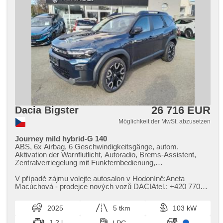
26 716 EUR
Dacia Bigster
Möglichkeit der MwSt. abzusetzen
Journey mild hybrid-G 140
ABS, 6x Airbag, 6 Geschwindigkeitsgänge, autom.
Aktivation der Warnflutlicht, Autoradio, Brems-Assistent,
Zentralverriegelung mit Funkfernbedienung,
Zentralverriegelung, Beifahrerairbagdeaktivierung, Teilbare
Rücksitzbank, El. Vorderscheiben, El. Seitenscheiben, El.
V případě zájmu volejte autosalon v Hodoníně:Aneta
einstellbare Sitze, El. Klappspiegel, El. Deckel des
Macúchová ​- prodejce nových vozů DACIAtel.: ​+420 770
Kofferraums, El. Spiegel, Uhr Spur, Blind Spot Anzeige,
317 514 nebo e​-mail: a.macuchova@jih2000.cz
Wegfahrsperre, Alufelgen, Handgetriebe, Nebelscheinwerfer,
2025
5 tkm
103 kW
Multifunktionslenkrad, Lenkrad einstellbar, Bordcomputer,
erfüllt 'EURO VI', Servolenkung, Vorderlichter LED,
1.2 l