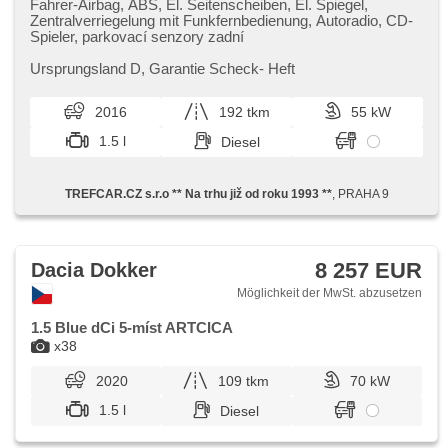
Fahrer-Airbag, ABS, El. Seitenscheiben, El. Spiegel,
Zentralverriegelung mit Funkfernbedienung, Autoradio, CD-
Spieler, parkovací senzory zadní
Ursprungsland D,​ Garantie Scheck​- Heft
2016
192 tkm
55 kW
1.5 l
Diesel
TREFCAR.CZ s.r.o ** Na trhu již od roku 1993 **
, PRAHA 9
8 257 EUR
Dacia Dokker
Möglichkeit der MwSt. abzusetzen
1.5 Blue dCi 5-míst ARTCICA
x38
2020
109 tkm
70 kW
1.5 l
Diesel