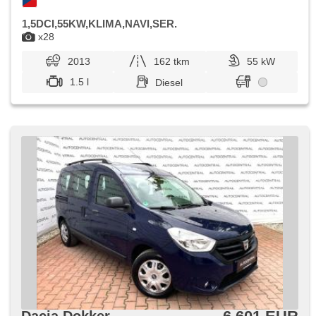
1,5DCI,55KW,KLIMA,NAVI,SER.
x28
2013
162 tkm
55 kW
1.5 l
Diesel