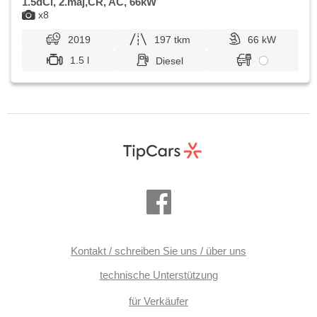
1.5dCi, 2.maj,ČR, AC, 66kW
x8
2019
197 tkm
66 kW
1.5 l
Diesel
Kontakt / schreiben Sie uns / über uns
technische Unterstützung
für Verkäufer