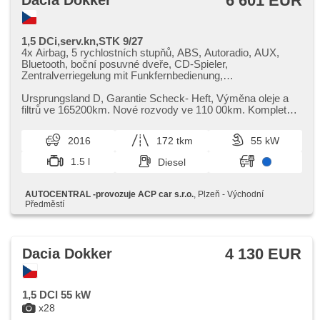
6 601 EUR
Dacia Dokker
1,5 DCi,serv.kn,STK 9/27
4x Airbag, 5 rychlostních stupňů, ABS, Autoradio, AUX,
Bluetooth, boční posuvné dveře, CD-Spieler,
Zentralverriegelung mit Funkfernbedienung,
Zentralverriegelung, Beifahrerairbagdeaktivierung, Teilbare
Rücksitzbank, täglich Leuchten, El. Vorderscheiben, El.
Ursprungsland D,​ Garantie Scheck​- Heft,​ Výměna oleje a
Anlasser, El. Spiegel, hands free, hlasové ovládání
filtrů ve 165200km. Nové rozvody ve 110 00km. Kompletní
palubního počítače, Wegfahrsperre, isofix, Klimaanlage,
servisní kniha. STK...
Handgetriebe, Nebelscheinwerfer, Lenkrad einstellbar,
2016
172 tkm
55 kW
Bordcomputer, erfüllt 'EURO VI', plnohodnotné rezervní
kolo, Längssitzvorschub, Positionssitze, Servolenkung,
1.5 l
Diesel
Antriebsschlupfregelung (ASR), přední pohon,
Reifendrucksensor, Elektronisches Stabilitätsprogramm
(ESP), Start-Stop System, Getönte Scheiben, USB,
AUTOCENTRAL -provozuje ACP car s.r.o.
, Plzeň - Východní
Außenthermometer, Ausziehbare Kopflehnen,
Předměstí
höheneinstellbare Fahrersitz, Heckscheibenwischer
4 130 EUR
Dacia Dokker
1,5 DCI 55 kW
x28