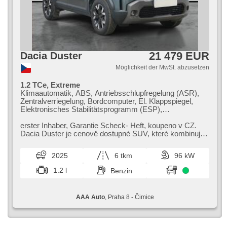
21 479 EUR
Dacia Duster
Möglichkeit der MwSt. abzusetzen
1.2 TCe, Extreme
Klimaautomatik, ABS, Antriebsschlupfregelung (ASR),
Zentralverriegelung, Bordcomputer, El. Klappspiegel,
Elektronisches Stabilitätsprogramm (ESP),
Nebelscheinwerfer, beheizte Sitze,
Scheibenwischersensor, starten per Taste,
erster Inhaber,​ Garantie Scheck​- Heft,​ koupeno v CZ.
Reifendrucksensor, USB, 6x Airbag, beheizte Lenkrad,
Dacia Duster je cenově dostupné SUV,​ které kombinuje
Uhr Spur, Parkassistent, El. Spiegel, Servolenkung, El.
prostorný interiér s pra...
Seitenscheiben, Dachträger, Autoradio, Handgetriebe
2025
6 tkm
96 kW
1.2 l
Benzin
AAA Auto
, Praha 8 - Čimice