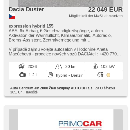
22 049 EUR
Dacia Duster
Möglichkeit der MwSt. abzusetzen
expression hybrid 155
ABS, 6x Airbag, 6 Geschwindigkeitsgänge, autom.
Aktivation der Warnflutlicht, Klimaautomatik, Autoradio,
Brems-Assistent, Zentralverriegelung mit
Funkfernbedienung, Zentralverriegelung,
Beifahrerairbagdeaktivierung, Teilbare Rücksitzbank, El.
V případě zájmu volejte autosalon v Hodoníně:Aneta
Vorderscheiben, El. Seitenscheiben, El. Klappspiegel, El.
Macúchová ​- prodejce nových vozů DACIAtel.: ​+420 770
Spiegel, Uhr Spur, Blind Spot Anzeige, Wegfahrsperre,
317 514 nebo e​-mail: a.macuchova@jih2000.cz
Nebelscheinwerfer, Multifunktionslenkrad, Lenkrad
2026
20 km
103 kW
einstellbar, Bordcomputer, erfüllt 'EURO VI', Servolenkung,
Ledersitze, Vorderlichter LED, Antriebsschlupfregelung
1.2 l
hybrid - Benzin
(ASR), Geschwindigkeitsregelung von der Hang,
Scheibenwischersensor, Lichtsensor, Reifendrucksensor,
Elektronisches Stabilitätsprogramm (ESP), starten per
Auto Centrum Jih 2000 člen skupiny AUTO UH a.s.
, Za Olšávkou
Taste, Dachträger, Tempomat, Adaptive
365, Uh. Hradiště
Geschwindigkeitsregelung, USB, Außenthermometer,
beheizte Sitze, beheizte Spiegel, beheizte Lenkrad,
Ausziehbare Kopflehnen, höheneinstellbare Sitze,
höheneinstellbare Fahrersitz, Heck LED Leuchte, Getönte
Scheiben, isofix, Bluetooth, Navigation, LED denní svícení,
asistent rozjezdu do kopce (HSA), hands free, Fahrkamera,
digitální příjem rádia (DAB), Android Auto, Apple CarPlay,
parkovací senzory přední, parkovací senzory zadní