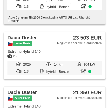
Multifunktionslenkrad, Lenkrad einstellbar, Bordcomputer,
erfüllt 'EURO VI', Servolenkung, Vorderlichter LED,
1.6 l
hybrid - Benzin
Antriebsschlupfregelung (ASR), Scheibenwischersensor,
Lichtsensor, Reifendrucksensor, Elektronisches
Stabilitätsprogramm (ESP), starten per Taste, Dachträger,
Auto Centrum Jih 2000 člen skupiny AUTO UH a.s.
, Uherské
USB, Außenthermometer, beheizte Sitze, beheizte Spiegel,
Hradiště
beheizte Lenkrad, Ausziehbare Kopflehnen,
höheneinstellbare Fahrersitz, Getönte Scheiben, isofix,
Bluetooth, Tempomat, Navigation, LED denní svícení,
asistent rozjezdu do kopce (HSA), hands free, Fahrkamera,
23 503 EUR
Dacia Duster
digitální příjem rádia (DAB), Android Auto, Apple CarPlay,
parkovací senzory zadní
Möglichkeit der MwSt. abzusetzen
neuer Preis
Extreme Hybrid 140
x56
2025
14 km
104 kW
1.6 l
hybrid - Benzin
21 850 EUR
Dacia Duster
Möglichkeit der MwSt. abzusetzen
neuer Preis
Extreme Hybrid 140