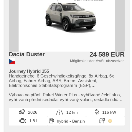
24 589 EUR
Dacia Duster
Möglichkeit der MwSt. abzusetzen
Journey Hybrid 155
Handgetriebe, 6 Geschwindigkeitsgänge, 8x Airbag, 6x
Airbag, Fahrer-Airbag, ABS, Brems-Assistent,
Elektronisches Stabilitätsprogramm (ESP),
Antriebsschlupfregelung (ASR), Notbremsung (PEBS),
Geschwindigkeitsregelung von der Hang, asistent rozjezdu
Výbava na přání: Paket Winter Plus ​- vyhřívané čelní sklo,​
do kopce (HSA), ukazatel rychlostního limitu (SLIF), Uhr
vyhřívaná přední sedadla,​ vyhřívaný volant,​ sedadlo řidiče s
Spur, Blind Spot Anzeige, Überwachung der Ermüdung des
bederním n...
Fahrers, Servolenkung, Klimaautomatik, Tempomat, LED
2026
12 km
116 kW
denní svícení, automatické přepínání dálkových světel,
Alufelgen, erfüllt 'EURO VI', Bordcomputer, dotykové
1.8 l
hybrid - Benzin
ovládání palubního počítače, digitální přístrojový štít,
Navigation, parkovací senzory přední, parkovací senzory