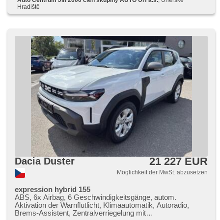
Außenthermometer, beheizte Sitze, beheizte Spiegel,
Hradiště
beheizte Lenkrad, Ausziehbare Kopflehnen,
höheneinstellbare Fahrersitz, Heck LED Leuchte, Getönte
Scheiben, isofix, Bluetooth, LED denní svícení, asistent
rozjezdu do kopce (HSA), hands free, Fahrkamera, digitální
příjem rádia (DAB), Android Auto, Apple CarPlay, parkovací
senzory zadní
21 227 EUR
Dacia Duster
Möglichkeit der MwSt. abzusetzen
expression hybrid 155
ABS, 6x Airbag, 6 Geschwindigkeitsgänge, autom.
Aktivation der Warnflutlicht, Klimaautomatik, Autoradio,
Brems-Assistent, Zentralverriegelung mit