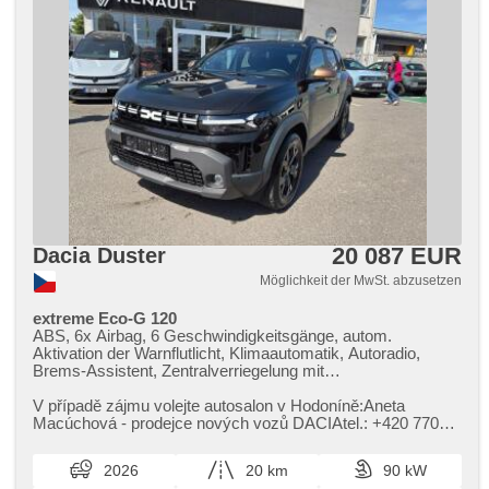
20 087 EUR
Dacia Duster
Möglichkeit der MwSt. abzusetzen
extreme Eco-G 120
ABS, 6x Airbag, 6 Geschwindigkeitsgänge, autom.
Aktivation der Warnflutlicht, Klimaautomatik, Autoradio,
Brems-Assistent, Zentralverriegelung mit
Funkfernbedienung, Zentralverriegelung,
Beifahrerairbagdeaktivierung, Teilbare Rücksitzbank, El.
V případě zájmu volejte autosalon v Hodoníně:Aneta
Vorderscheiben, El. Seitenscheiben, El. Klappspiegel, El.
Macúchová ​- prodejce nových vozů DACIAtel.: ​+420 770
Spiegel, Uhr Spur, Blind Spot Anzeige, Wegfahrsperre,
317 514 nebo e​-mail: a.macuchova@jih2000.cz
Nebelscheinwerfer, Multifunktionslenkrad, Lenkrad
2026
20 km
90 kW
einstellbar, Bordcomputer, erfüllt 'EURO VI', Servolenkung,