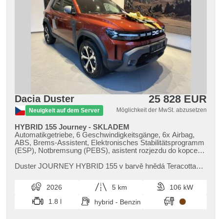
25 828 EUR
Dacia Duster
Möglichkeit der MwSt. abzusetzen
Neuigkeit auf dem Server
HYBRID 155 Journey - SKLADEM
Automatikgetriebe, 6 Geschwindigkeitsgänge, 6x Airbag,
ABS, Brems-Assistent, Elektronisches Stabilitätsprogramm
(ESP), Notbremsung (PEBS), asistent rozjezdu do kopce
(HSA), ukazatel rychlostního limitu (SLIF), Uhr Spur, Blind
Spot Anzeige, Überwachung der Ermüdung des Fahrers,
Duster JOURNEY HYBRID 155 v barvě hnědá Teracotta
Servolenkung, Klimaautomatik, Adaptive
(dokážeme objednat i v jiné konfiguraci ​- volejte 702 016
Geschwindigkeitsregelung, LED denní svícení, Alufelgen,
223) ​- Paket Winter Pl...
2026
5 km
106 kW
erfüllt 'EURO VI', Bordcomputer, digitální přístrojový štít,
parkovací senzory zadní, Fahrkamera, Lichtsensor,
1.8 l
hybrid - Benzin
Scheibenwischersensor, Lenkrad einstellbar,
Multifunktionslenkrad, beheizte Lenkrad, hands free, Android