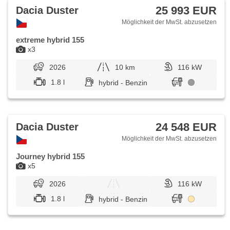
Heckscheibenwischer, Getönte Scheiben, Antrieb 4x2,
25 993 EUR
Dacia Duster
Garantie
Möglichkeit der MwSt. abzusetzen
extreme hybrid 155
x3
2026
10 km
116 kW
1.8 l
hybrid - Benzin
24 548 EUR
Dacia Duster
Möglichkeit der MwSt. abzusetzen
Journey hybrid 155
x5
2026
116 kW
1.8 l
hybrid - Benzin