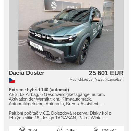
25 601 EUR
Dacia Duster
Möglichkeit der MwSt. abzusetzen
Extreme hybrid 140 (automat)
ABS, 6x Airbag, 6 Geschwindigkeitsgänge, autom.
Aktivation der Warnflutlicht, Klimaautomatik,
Automatikgetriebe, Autoradio, Brems-Assistent,
Zentralverriegelung mit Funkfernbedienung,
Zentralverriegelung, Beifahrerairbagdeaktivierung, Teilbare
Palubní počítač v CZ,​ Dojezdová rezerva,​ Disky kol z
Rücksitzbank, El. Vorderscheiben, El. Seitenscheiben, El.
lehkých slitin 18,​ design TAGASAN,​ Paket Winter
Klappspiegel, El. Spiegel, Blind Spot Anzeige,
(vyhřívané přední sedadla,​ vy...
Wegfahrsperre, Alufelgen, Nebelscheinwerfer,
2024
4 tkm
104 kW