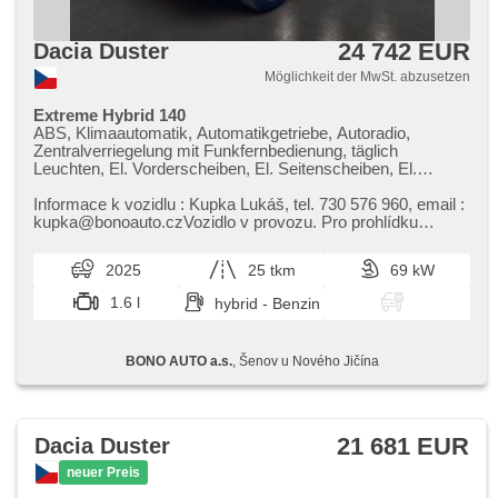
24 742 EUR
Dacia Duster
Möglichkeit der MwSt. abzusetzen
Extreme Hybrid 140
ABS, Klimaautomatik, Automatikgetriebe, Autoradio,
Zentralverriegelung mit Funkfernbedienung, täglich
Leuchten, El. Vorderscheiben, El. Seitenscheiben, El.
Klappspiegel, El. Spiegel, Uhr Spur, Blind Spot Anzeige,
Alufelgen, Nebelscheinwerfer, Multifunktionslenkrad,
Informace k vozidlu : Kupka Lukáš,​ tel. 730 576 960,​ email :
Lenkrad einstellbar, Bordcomputer, Servolenkung,
kupka@bonoauto.czVozidlo v provozu. Pro prohlídku
Vorderlichter LED, Antriebsschlupfregelung (ASR),
vozidla prosím volejte předem. Děkuji.
Scheibenwischersensor, Lichtsensor, Reifendrucksensor,
2025
25 tkm
69 kW
Elektronisches Stabilitätsprogramm (ESP), starten per
Taste, Tempomat, USB, Außenthermometer, beheizte Sitze,
1.6 l
hybrid - Benzin
beheizte Spiegel, beheizte Lenkrad, höheneinstellbare
Fahrersitz, Heck LED Leuchte, Getönte Scheiben, isofix,
Bluetooth, asistent rozjezdu do kopce (HSA), hands free,
BONO AUTO a.s.
, Šenov u Nového Jičína
Fahrkamera, Android Auto, Apple CarPlay, parkovací
senzory přední, parkovací senzory zadní
21 681 EUR
Dacia Duster
neuer Preis