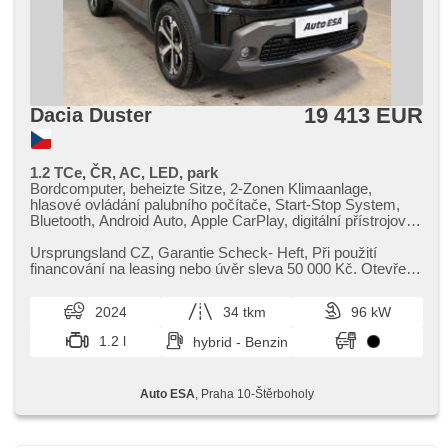
19 413 EUR
Dacia Duster
1.2 TCe, ČR, AC, LED, park
Bordcomputer, beheizte Sitze, 2-Zonen Klimaanlage,
hlasové ovládání palubního počítače, Start-Stop System,
Bluetooth, Android Auto, Apple CarPlay, digitální přístrojový
štít, El. Seitenscheiben, Klimaautomatik, Tempomat,
Multifunktionslenkrad, USB, Getönte Scheiben, bezklíčové
Ursprungsland CZ,​ Garantie Scheck​- Heft,​ Při použití
odemykání, täglich Leuchten, Alufelgen, Handgetriebe, El.
financování na leasing nebo úvěr sleva 50 000 Kč. Otevřeno
Spiegel, beheizte Spiegel, Servolenkung,
denně (včetně víke...
Zentralverriegelung mit Funkfernbedienung, Elektronisches
2024
34 tkm
96 kW
Stabilitätsprogramm (ESP), Scheibenwischersensor,
Nebelscheinwerfer, El. Klappspiegel, Reifendrucksensor,
1.2 l
hybrid - Benzin
starten per Taste, Vorderlichter LED, ABS, isofix,
elektronická ruční brzda, Überwachung der Ermüdung des
Fahrers, Wegfahrsperre, 6x Airbag
Auto ESA
, Praha 10-Štěrboholy