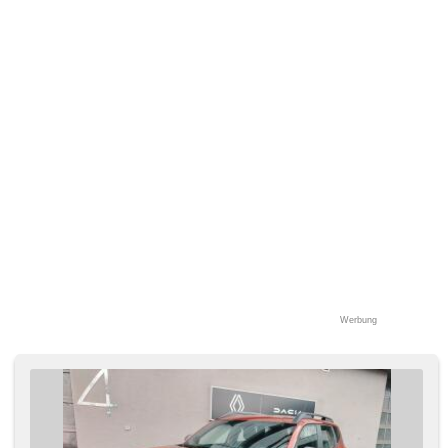
Scheiben, isofix, Bluetooth, LED denní svícení, asistent
rozjezdu do kopce (HSA), hands free, Fahrkamera, digitální
příjem rádia (DAB), Android Auto, Apple CarPlay, parkovací
senzory zadní
Werbung