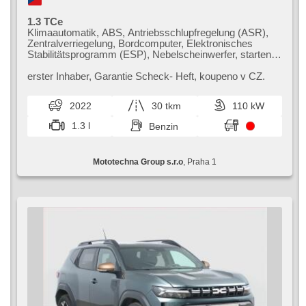
1.3 TCe
Klimaautomatik, ABS, Antriebsschlupfregelung (ASR),
Zentralverriegelung, Bordcomputer, Elektronisches
Stabilitätsprogramm (ESP), Nebelscheinwerfer, starten
per Taste, Anhängerkupplung, Reifendrucksensor, USB,
6x Airbag, Parkassistent, Servolenkung, El.
erster Inhaber,​ Garantie Scheck​- Heft,​ koupeno v CZ.
Seitenscheiben, Dachträger, Autoradio,
Automatikgetriebe
2022
30 tkm
110 kW
1.3 l
Benzin
Mototechna Group s.r.o
, Praha 1