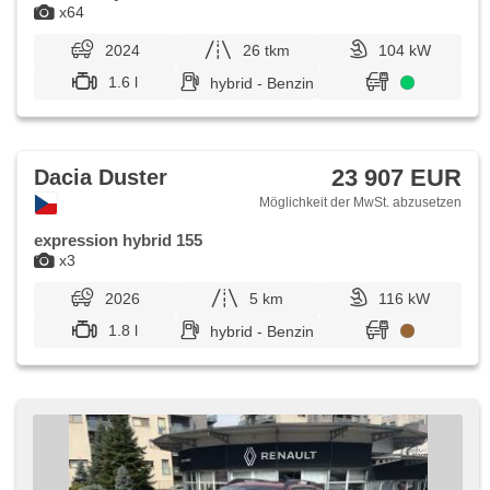
x64
2024
26 tkm
104 kW
1.6 l
hybrid - Benzin
23 907 EUR
Dacia Duster
Möglichkeit der MwSt. abzusetzen
expression hybrid 155
x3
2026
5 km
116 kW
1.8 l
hybrid - Benzin