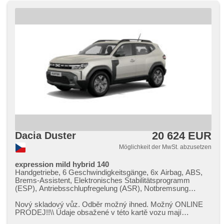
20 624 EUR
Dacia Duster
Möglichkeit der MwSt. abzusetzen
expression mild hybrid 140
Handgetriebe, 6 Geschwindigkeitsgänge, 6x Airbag, ABS,
Brems-Assistent, Elektronisches Stabilitätsprogramm
(ESP), Antriebsschlupfregelung (ASR), Notbremsung
(PEBS), Geschwindigkeitsregelung von der Hang, asistent
rozjezdu do kopce (HSA), Uhr Spur, Überwachung der
Nový skladový vůz. Odběr možný ihned. Možný ONLINE
Ermüdung des Fahrers, Servolenkung, Klimaanlage,
PRODEJ!!\\ Údaje obsažené v této kartě vozu mají
Tempomat, täglich Leuchten, LED denní svícení, Alufelgen,
informativní charakter. Tato i...