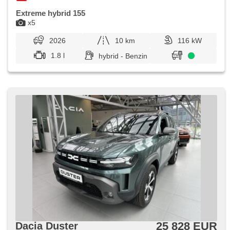
Extreme hybrid 155
x5
2026
10 km
116 kW
1.8 l
hybrid - Benzin
25 828 EUR
Dacia Duster