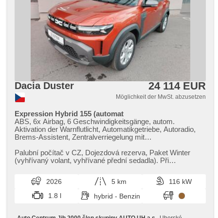
24 114 EUR
Dacia Duster
Möglichkeit der MwSt. abzusetzen
Expression Hybrid 155 (automat
ABS, 6x Airbag, 6 Geschwindigkeitsgänge, autom.
Aktivation der Warnflutlicht, Automatikgetriebe, Autoradio,
Brems-Assistent, Zentralverriegelung mit
Funkfernbedienung, Zentralverriegelung,
Beifahrerairbagdeaktivierung, Teilbare Rücksitzbank, El.
Palubní počítač v CZ,​ Dojezdová rezerva,​ Paket Winter
Vorderscheiben, El. Seitenscheiben, El. Klappspiegel, El.
(vyhřívaný volant,​ vyhřívané přední sedadla). Při
Spiegel, Blind Spot Anzeige, Wegfahrsperre, Klimaanlage,
objednávce do 31.8.2026 mů...
Alufelgen, Multifunktionslenkrad, Lenkrad einstellbar,
2026
5 km
116 kW
Bordcomputer, erfüllt 'EURO VI', Servolenkung,
Vorderlichter LED, Antriebsschlupfregelung (ASR),
1.8 l
hybrid - Benzin
Fahrgestell Niveauregulierung, Scheibenwischersensor,
Lichtsensor, Reifendrucksensor, Elektronisches
Stabilitätsprogramm (ESP), Dachträger, Tempomat, USB,
Auto Centrum Jih 2000 člen skupiny AUTO UH a.s.
, Uherské