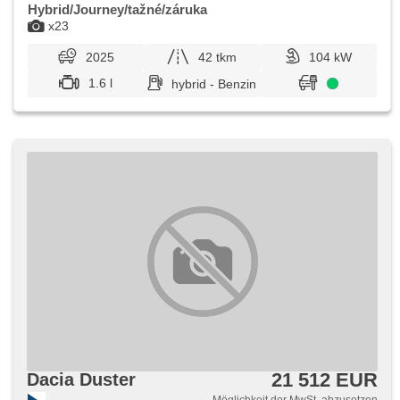
Hybrid/Journey/tažné/záruka
x23
2025
42 tkm
104 kW
1.6 l
hybrid - Benzin
21 512 EUR
Dacia Duster