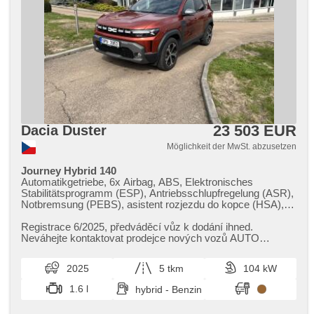
23 503 EUR
Dacia Duster
Möglichkeit der MwSt. abzusetzen
Journey Hybrid 140
Automatikgetriebe, 6x Airbag, ABS, Elektronisches
Stabilitätsprogramm (ESP), Antriebsschlupfregelung (ASR),
Notbremsung (PEBS), asistent rozjezdu do kopce (HSA),
ukazatel rychlostního limitu (SLIF), Uhr Spur, Blind Spot
Anzeige, Servolenkung, Klimaautomatik, Tempomat, LED
Registrace 6/2025,​ předváděcí vůz k dodání ihned.
denní svícení, Alufelgen, erfüllt 'EURO VI', Bordcomputer,
Neváhejte kontaktovat prodejce nových vozů AUTO
dotykové ovládání palubního počítače, digitální přístrojový
HORNÁT s.r.o.. Možný on​-line pro...
štít, elektronická ruční brzda, Navigation, parkovací senzory
2025
5 tkm
104 kW
přední, parkovací senzory zadní, 360° monitorovací systém
(AVM), Fahrkamera, bezklíčové startování, bezklíčové
1.6 l
hybrid - Benzin
odemykání, Lichtsensor, Scheibenwischersensor, Lenkrad
einstellbar, Multifunktionslenkrad, beheizte Lenkrad, Android