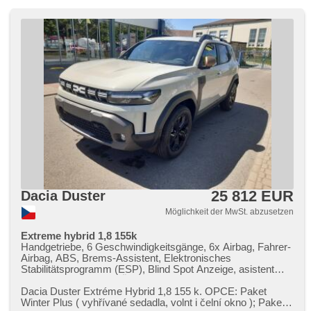
25 812 EUR
Dacia Duster
Möglichkeit der MwSt. abzusetzen
Extreme hybrid 1,8 155k
Handgetriebe, 6 Geschwindigkeitsgänge, 6x Airbag, Fahrer-
Airbag, ABS, Brems-Assistent, Elektronisches
Stabilitätsprogramm (ESP), Blind Spot Anzeige, asistent
jízdy v jízdním pruhu, Überwachung der Ermüdung des
Fahrers, Servolenkung, 2-Zonen Klimaanlage,
Dacia Duster Extréme Hybrid 1,​8 155 k. OPCE: Paket
Klimaautomatik, Tempomat, LED denní svícení, Alufelgen,
Winter Plus ( vyhřívané sedadla,​ volnt i čelní okno );​ Paket