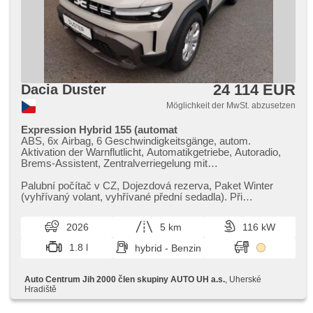
24 114 EUR
Dacia Duster
Möglichkeit der MwSt. abzusetzen
Expression Hybrid 155 (automat
ABS, 6x Airbag, 6 Geschwindigkeitsgänge, autom.
Aktivation der Warnflutlicht, Automatikgetriebe, Autoradio,
Brems-Assistent, Zentralverriegelung mit
Funkfernbedienung, Zentralverriegelung,
Beifahrerairbagdeaktivierung, Teilbare Rücksitzbank, El.
Palubní počítač v CZ,​ Dojezdová rezerva,​ Paket Winter
Vorderscheiben, El. Seitenscheiben, El. Klappspiegel, El.
(vyhřívaný volant,​ vyhřívané přední sedadla). Při
Spiegel, Blind Spot Anzeige, Wegfahrsperre, Klimaanlage,
objednávce do 31.8.2026 mů...
Alufelgen, Multifunktionslenkrad, Lenkrad einstellbar,
2026
5 km
116 kW
Bordcomputer, erfüllt 'EURO VI', Servolenkung,
Vorderlichter LED, Antriebsschlupfregelung (ASR),
1.8 l
hybrid - Benzin
Fahrgestell Niveauregulierung, Scheibenwischersensor,
Lichtsensor, Reifendrucksensor, Elektronisches
Stabilitätsprogramm (ESP), Dachträger, Tempomat, USB,
Auto Centrum Jih 2000 člen skupiny AUTO UH a.s.
, Uherské
Außenthermometer, beheizte Sitze, beheizte Spiegel,
Hradiště
beheizte Lenkrad, Ausziehbare Kopflehnen,
höheneinstellbare Fahrersitz, Heck LED Leuchte, Getönte