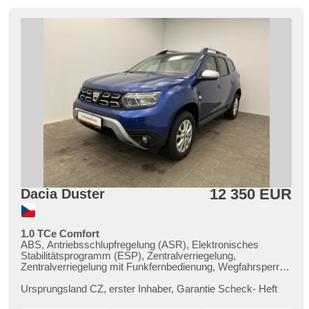
Zentralverriegelung mit Funkfernbedienung, isofix, beheizte
Sitze, höheneinstellbare Sitze, höheneinstellbare Fahrersitz,
Vorderlichter LED, autom. Aktivation der Warnflutlicht,
Nebelscheinwerfer, Start-Stop System, Autoradio, digitální
příjem rádia (DAB), Außenthermometer, beheizte Spiegel,
beheizte Frontscheibe, Teilbare Rücksitzbank,
Heckscheibenwischer, přední pohon, zadní pohon, El.
Anlasser, Garantie, digitální přístrojová deska
12 350 EUR
Dacia Duster
1.0 TCe Comfort
ABS, Antriebsschlupfregelung (ASR), Elektronisches
Stabilitätsprogramm (ESP), Zentralverriegelung,
Zentralverriegelung mit Funkfernbedienung, Wegfahrsperre,
Navigation, Bordcomputer, Nebelscheinwerfer,
Xenonscheinwerfer, El. Spiegel, beheizte Spiegel, Alufelgen,
Ursprungsland CZ,​ erster Inhaber,​ Garantie Scheck​- Heft
Tempomat, Multifunktionslenkrad, Servolenkung, hands