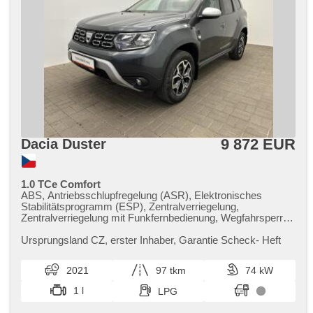
9 872 EUR
Dacia Duster
1.0 TCe Comfort
ABS, Antriebsschlupfregelung (ASR), Elektronisches
Stabilitätsprogramm (ESP), Zentralverriegelung,
Zentralverriegelung mit Funkfernbedienung, Wegfahrsperre,
Navigation, Bordcomputer, Nebelscheinwerfer, El. Spiegel,
beheizte Spiegel, Alufelgen, Tempomat,
Ursprungsland CZ,​ erster Inhaber,​ Garantie Scheck​- Heft
Multifunktionslenkrad, Servolenkung, Getönte Scheiben,
hands free, Anhängerkupplung, Autoradio, 6x Airbag, El.
2021
97 tkm
74 kW
Seitenscheiben, Heckscheibenwischer, Außenthermometer,
Teilbare Rücksitzbank, Handgetriebe, täglich Leuchten,
1 l
LPG
Reifendrucksensor, Fahrkamera, Start-Stop System,
asistent rozjezdu do kopce (HSA), Bluetooth, isofix, Lenkrad