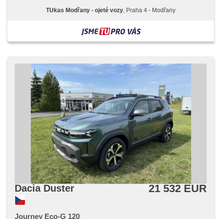
einstellbar, Dachträger, malý kožený paket, parkovací
TUkas Modřany - ojeté vozy
, Praha 4 - Modřany
senzory zadní, Klimaautomatik, El. Vorderscheiben, digitální
příjem rádia (DAB), Beifahrerairbagdeaktivierung, volba
jízdního režimu, höheneinstellbare Sitze, LED denní svícení,
parkovací senzory přední
21 532 EUR
Dacia Duster
Journey Eco-G 120