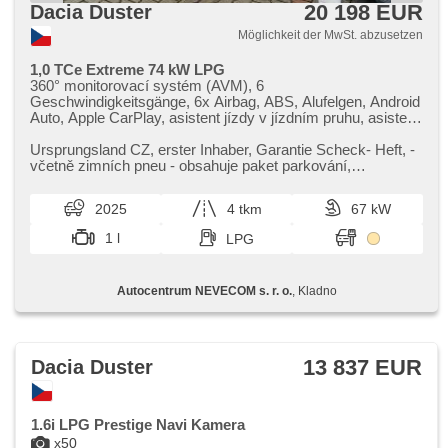
20 198 EUR
Dacia Duster
Möglichkeit der MwSt. abzusetzen
1,0 TCe Extreme 74 kW LPG
360° monitorovací systém (AVM), 6
Geschwindigkeitsgänge, 6x Airbag, ABS, Alufelgen, Android
Auto, Apple CarPlay, asistent jízdy v jízdním pruhu, asistent
rozjezdu do kopce (HSA), Klimaautomatik, Autoradio,
bezdrátová nabíječka mobilních telefonů, bezklíčové
Ursprungsland CZ,​ erster Inhaber,​ Garantie Scheck​- Heft,​ ​-
odemykání, bezklíčové startování, Bluetooth, Brems-
včetně zimních pneu ​- obsahuje paket parkování,​
Assistent, Zentralverriegelung mit Funkfernbedienung,
technologie a winter
Teilbare Rücksitzbank, El. Seitenscheiben, El. Klappspiegel,
2025
4 tkm
67 kW
El. Spiegel, elektronická ruční brzda, hands free, Blind Spot
Anzeige, Wegfahrsperre, isofix, LED denní svícení,
1 l
LPG
Handgetriebe, Nebelscheinwerfer, Multifunktionslenkrad,
Lenkrad einstellbar, Bordcomputer, Fahrkamera, parkovací
senzory přední, parkovací senzory zadní, Servolenkung,
Autocentrum NEVECOM s. r. o.
, Kladno
Antriebsschlupfregelung (ASR), Scheibenwischersensor,
Lichtsensor, Reifendrucksensor, Elektronisches
Stabilitätsprogramm (ESP), Start-Stop System, starten per
Taste, Dachträger, Tempomat, Getönte Scheiben, USB,
Außenthermometer, beheizte Sitze, beheizte Spiegel,
13 837 EUR
Dacia Duster
beheizte Lenkrad, Ausziehbare Kopflehnen,
höheneinstellbare Fahrersitz, Heckscheibenwischer,
zatmavená zadní skla
1.6i LPG Prestige Navi Kamera
x50