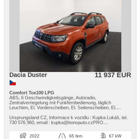
Außenthermometer, beheizte Frontscheibe, Teilbare
Rücksitzbank, Heckscheibenwischer, Getönte Scheiben,
zatmavená zadní skla, Antrieb 4x2, Längssitzvorschub,
Ausziehbare Kopflehnen, El. Anlasser, Garantie, LPG im
Kfz-Schein
11 937 EUR
Dacia Duster
Comfort Tce100 LPG
ABS, 6 Geschwindigkeitsgänge, Autoradio,
Zentralverriegelung mit Funkfernbedienung, täglich
Leuchten, El. Vorderscheiben, El. Seitenscheiben, El.
Spiegel, Klimaanlage, Alufelgen, Handgetriebe,
Nebelscheinwerfer, Multifunktionslenkrad, Lenkrad
Ursprungsland CZ,​ Informace k vozidlu : Kupka Lukáš,​ tel.
einstellbar, Bordcomputer, Servolenkung,
730 576 960,​ email : kupka@bonoauto.czPRO
Antriebsschlupfregelung (ASR), Lichtsensor,
PROHLÍDKU PROSÍM VOLAT PŘEDEM ...
Reifendrucksensor, Anhängerkupplung, USB,
2022
65 tkm
67 kW
höheneinstellbare Fahrersitz, isofix, Bluetooth, Tempomat,