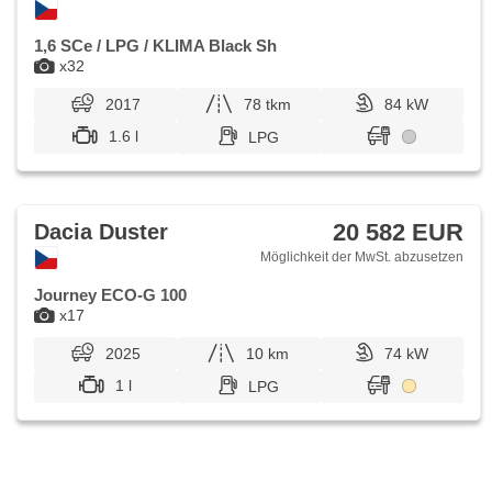
Fahrersitz, Reifendrucksensor, Vorderlichter LED,
Nebelscheinwerfer, Start-Stop System, USB, Autoradio,
digitální příjem rádia (DAB), Außenthermometer, beheizte
1,6 SCe / LPG / KLIMA Black Sh
Spiegel, Teilbare Rücksitzbank, Heckscheibenwischer,
x32
Getönte Scheiben, zatmavená zadní skla, přední pohon,
Antrieb 4x2, Ausziehbare Kopflehnen, Garantie, LPG im
2017
78 tkm
84 kW
Kfz-Schein, digitální přístrojová deska
1.6 l
LPG
20 582 EUR
Dacia Duster
Möglichkeit der MwSt. abzusetzen
Journey ECO-G 100
x17
2025
10 km
74 kW
1 l
LPG