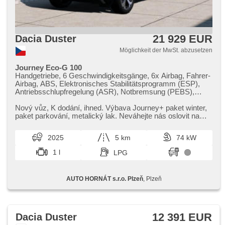
21 929 EUR
Dacia Duster
Möglichkeit der MwSt. abzusetzen
Journey Eco-G 100
Handgetriebe, 6 Geschwindigkeitsgänge, 6x Airbag, Fahrer-
Airbag, ABS, Elektronisches Stabilitätsprogramm (ESP),
Antriebsschlupfregelung (ASR), Notbremsung (PEBS),
asistent rozjezdu do kopce (HSA), ukazatel rychlostního
limitu (SLIF), Uhr Spur, Blind Spot Anzeige, asistent jízdy v
Nový vůz,​ K dodání,​ ihned. Výbava Journey​+ paket winter,​
jízdním pruhu, Überwachung der Ermüdung des Fahrers,
paket parkování,​ metalický lak. Neváhejte nás oslovit na
Servolenkung, Klimaautomatik, Tempomat, LED denní
kontaktech novýc...
svícení, automatické přepínání dálkových světel, Alufelgen,
2025
5 km
74 kW
erfüllt 'EURO VI', Bordcomputer, elektronická ruční brzda,
Navigation, parkovací senzory přední, parkovací senzory
1 l
LPG
zadní, Fahrkamera, bezklíčové startování, bezklíčové
odemykání, Lichtsensor, Scheibenwischersensor, Lenkrad
einstellbar, Multifunktionslenkrad, beheizte Lenkrad,
AUTO HORNÁT s.r.o. Plzeň
, Plzeň
Beifahrerairbagdeaktivierung, hands free, Android Auto,
Apple CarPlay, bezdrátová nabíječka mobilních telefonů,
Bluetooth, El. Seitenscheiben, El. Vorderscheiben, El.
Klappspiegel, El. Spiegel, starten per Taste, Wegfahrsperre,
Zentralverriegelung mit Funkfernbedienung,
12 391 EUR
Dacia Duster
Zentralverriegelung, isofix, beheizte Sitze, höheneinstellbare