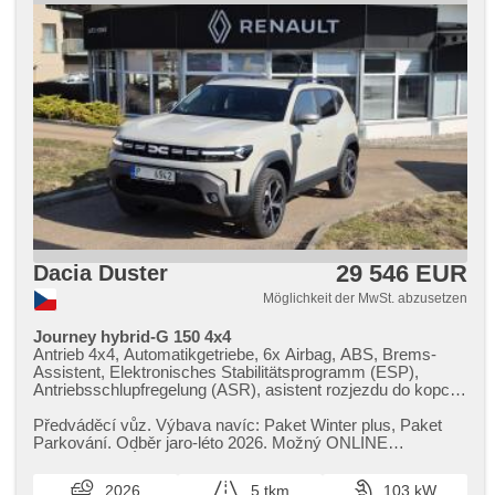
LPG im Kfz-Schein, digitální přístrojová deska
29 546 EUR
Dacia Duster
Möglichkeit der MwSt. abzusetzen
Journey hybrid-G 150 4x4
Antrieb 4x4, Automatikgetriebe, 6x Airbag, ABS, Brems-
Assistent, Elektronisches Stabilitätsprogramm (ESP),
Antriebsschlupfregelung (ASR), asistent rozjezdu do kopce
(HSA), Uhr Spur, Blind Spot Anzeige, automatisch im Berg
bremsen , Servolenkung, 2-Zonen Klimaanlage,
Předváděcí vůz. Výbava navíc: Paket Winter plus,​ Paket
Klimaautomatik, Adaptive Geschwindigkeitsregelung, LED
Parkování. Odběr jaro​-léto 2026. Možný ONLINE
denní svícení, automatické přepínání dálkových světel,
PRODEJ!!\\nÚdaje obsažené v ...
Alufelgen, erfüllt 'EURO VI', Bordcomputer, Navigation,
2026
5 tkm
103 kW