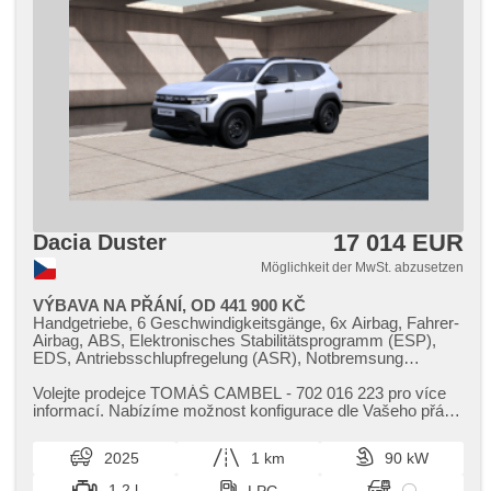
17 014 EUR
Dacia Duster
Möglichkeit der MwSt. abzusetzen
VÝBAVA NA PŘÁNÍ, OD 441 900 KČ
Handgetriebe, 6 Geschwindigkeitsgänge, 6x Airbag, Fahrer-
Airbag, ABS, Elektronisches Stabilitätsprogramm (ESP),
EDS, Antriebsschlupfregelung (ASR), Notbremsung
(PEBS), asistent rozjezdu do kopce (HSA), Uhr Spur,
asistent změny jízdního pruhu, automatisch im Berg
Volejte prodejce TOMÁŠ CAMBEL ​- 702 016 223 pro více
bremsen , Servolenkung, Klimaanlage, Tempomat, LED
informací. Nabízíme možnost konfigurace dle Vašeho přání,​
denní svícení, erfüllt 'EURO VI', Bordcomputer, dotykové
nejlevnější varian...
ovládání palubního počítače, parkovací senzory zadní,
2025
1 km
90 kW
Lichtsensor, Lenkrad einstellbar, Multifunktionslenkrad,
Beifahrerairbagdeaktivierung, hands free, Bluetooth, El.
1.2 l