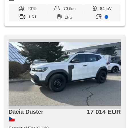
2019
70 tkm
84 kW
1.6 l
LPG
17 014 EUR
Dacia Duster