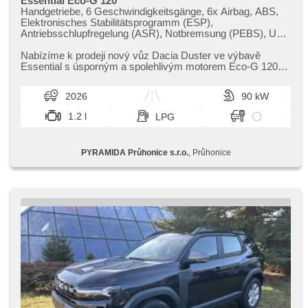
Essential Eco-G 120
Handgetriebe, 6 Geschwindigkeitsgänge, 6x Airbag, ABS,
Elektronisches Stabilitätsprogramm (ESP),
Antriebsschlupfregelung (ASR), Notbremsung (PEBS), Uhr
Spur, Servolenkung, Klimaanlage, Tempomat, täglich
Leuchten, LED denní svícení, erfüllt 'EURO VI',
Nabízíme k prodeji nový vůz Dacia Duster ve výbavě
Bordcomputer, parkovací senzory zadní, Lichtsensor,
Essential s úsporným a spolehlivým motorem Eco​-G 120
Scheibenwischersensor, Telefon, hands free, Bluetooth, El.
(benzín ​+ LPG). Ideální vo...
Vorderscheiben, El. Spiegel, Zentralverriegelung, isofix,
2026
90 kW
Start-Stop System, Autoradio, Außenthermometer, Teilbare
Rücksitzbank, Heckscheibenwischer, Antrieb 4x2, Garantie,
1.2 l
LPG
LPG im Kfz-Schein
PYRAMIDA Průhonice s.r.o.
, Průhonice