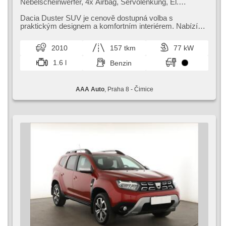
Nebelscheinwerfer, 4x Airbag, Servolenkung, El.
Seitenscheiben, Autoradio, Handgetriebe
Dacia Duster SUV je cenově dostupná volba s
praktickým designem a komfortním interiérem. Nabízí
dostatek prostoru i moderní výbavu...
2010
157 tkm
77 kW
1.6 l
Benzin
AAA Auto
, Praha 8 - Čimice