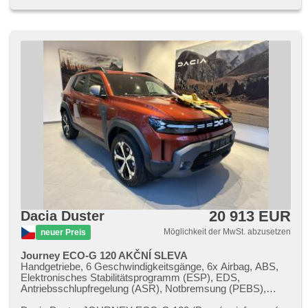
bezklíčové odemykání, Lichtsensor,
Scheibenwischersensor, Lenkrad einstellbar,
Multifunktionslenkrad, beheizte Lenkrad,
Beifahrerairbagdeaktivierung, hands free, Android Auto,
Apple CarPlay, bezdrátová nabíječka mobilních telefonů,
Bluetooth, El. Seitenscheiben, Dachträger, El. Klappspiegel,
Wegfahrsperre, isofix, beheizte Sitze, höheneinstellbare
Fahrersitz, Vorderlichter LED, Heck LED Leuchte,
Nebelscheinwerfer, Start-Stop System, USB, digitální příjem
rádia (DAB), Außenthermometer, beheizte Spiegel, beheizte
Frontscheibe, Heckscheibenwischer, zatmavená zadní skla,
Antrieb 4x2, Garantie, LPG im Kfz-Schein
20 913 EUR
Dacia Duster
Möglichkeit der MwSt. abzusetzen
neuer Preis
Journey ECO-G 120 AKČNÍ SLEVA
Handgetriebe, 6 Geschwindigkeitsgänge, 6x Airbag, ABS,
Elektronisches Stabilitätsprogramm (ESP), EDS,
Antriebsschlupfregelung (ASR), Notbremsung (PEBS),
asistent rozjezdu do kopce (HSA), ukazatel rychlostního