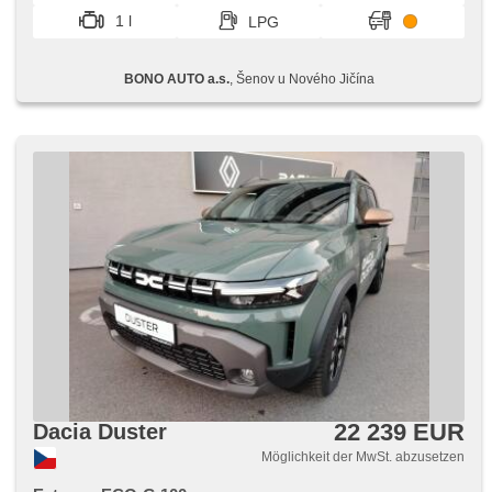
hands free, Android Auto, Apple CarPlay, parkovací senzory
1 l
LPG
zadní
BONO AUTO a.s.
, Šenov u Nového Jičína
22 239 EUR
Dacia Duster
Möglichkeit der MwSt. abzusetzen