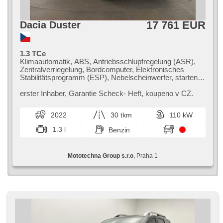
17 761 EUR
Dacia Duster
1.3 TCe
Klimaautomatik, ABS, Antriebsschlupfregelung (ASR),
Zentralverriegelung, Bordcomputer, Elektronisches
Stabilitätsprogramm (ESP), Nebelscheinwerfer, starten
per Taste, Anhängerkupplung, Reifendrucksensor, USB,
6x Airbag, Parkassistent, Servolenkung, El.
erster Inhaber,​ Garantie Scheck​- Heft,​ koupeno v CZ.
Seitenscheiben, Dachträger, Autoradio,
Automatikgetriebe
2022
30 tkm
110 kW
1.3 l
Benzin
Mototechna Group s.r.o
, Praha 1