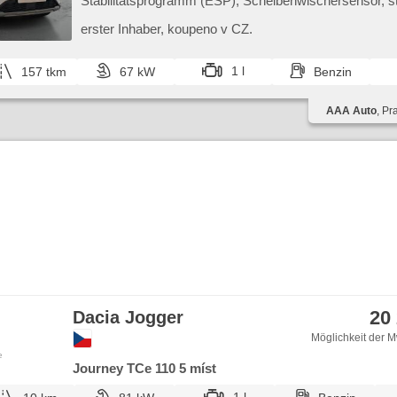
Stabilitätsprogramm (ESP), Scheibenwischersensor, st
Taste, Reifendrucksensor, USB, 6x Airbag, Parkassiste
Servolenkung, El. Seitenscheiben, Dachträger, Autorad
erster Inhaber,​ koupeno v CZ.
Handgetriebe
1 l
157 tkm
67 kW
Benzin
AAA Auto
, Pr
20
Dacia Jogger
Möglichkeit der M
e
Journey TCe 110 5 míst