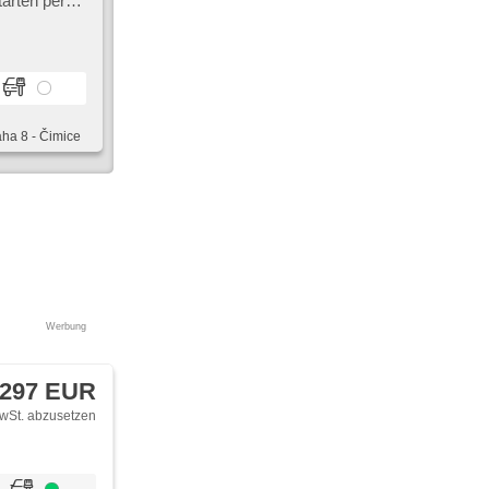
arten per
nt,
io,
aha 8 - Čimice
Werbung
 297 EUR
wSt. abzusetzen