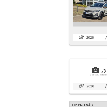
2026
3
x
v detailu inzerc
2026
TIP PRO VÁS