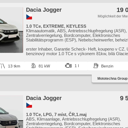
19 
Dacia Jogger
Möglichkeit der Mw
1.0 TCe, EXTREME, KEYLESS
Klimaautomatik, ABS, Antriebsschlupfregelung (ASR),
Zentralverriegelung, Bordcomputer, Elektronisches
Stabilitätsprogramm (ESP), Nebelscheinwerfer, beheizt
Scheibenwischersensor, starten per Taste, Reifendruc
USB, 6x Airbag, Uhr Spur, El. Spiegel, Servolenkung, E
erster Inhaber,​ Garantie Scheck​- Heft,​ koupeno v CZ.
Seitenscheiben, Dachträger, Autoradio, Handgetriebe
benzinový motor 1.0 TCe s výkonem 81kw,​ bílá Glacier,
kola,​ LE...
1 l
13 tkm
81 kW
Benzin
Mototechna Group 
9 
Dacia Jogger
1.0 TCe, LPG, 7 míst, ČR,1.maj
ABS, Klimaanlage, Antriebsschlupfregelung (ASR),
Zentralverriegelung, Bordcomputer, Elektronisches