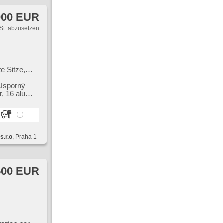
000 EUR
St. abzusetzen
e Sitze,
ksensor,
l.
 Úsporný
​ 16 alu
s.r.o
, Praha 1
500 EUR