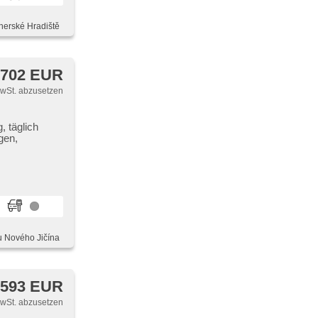
herské Hradiště
 702 EUR
MwSt. abzusetzen
, täglich
gen,
u Nového Jičína
 593 EUR
MwSt. abzusetzen