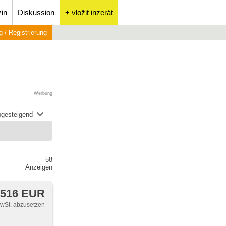
in
Diskussion
+ vložit inzerát
 / Registrierung
Werbung
abgesteigend
58
Anzeigen
 516 EUR
MwSt. abzusetzen