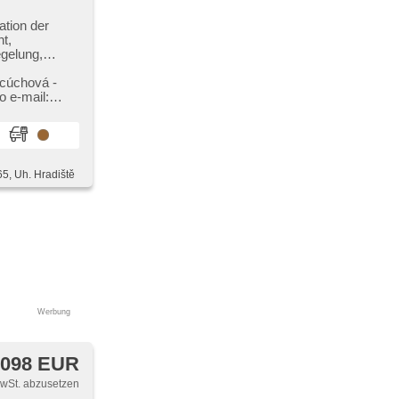
ation der
t,
egelung,
r,
cúchová ​-
fer,
 e​-mail:
erfüllt
,
 Lichtsensor,
 (ESP),
 beheizte
65, Uh. Hradiště
instellbare
mat, LED denní
 Fahrkamera,
y, parkovací
Werbung
 098 EUR
MwSt. abzusetzen