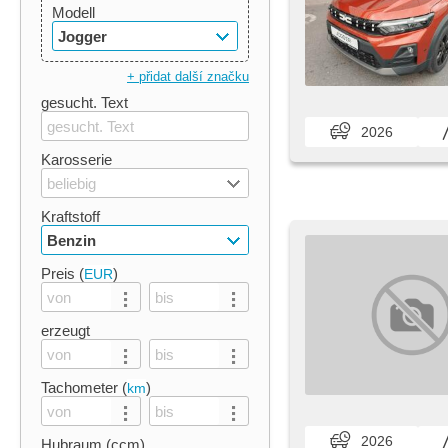
Modell
Jogger
+ přidat další značku
gesucht. Text
2026
Karosserie
beliebig
Kraftstoff
Benzin
Preis (
)
EUR
erzeugt
Tachometer (
)
km
2026
Hubraum (ccm)