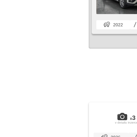
2022
3
x
v detailu inzerc