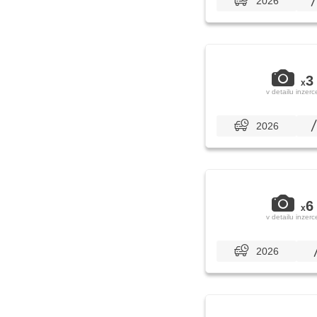
2026
3
x
v detailu inzerc
2026
6
x
v detailu inzerc
2026