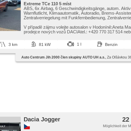
Extreme TCe 110 5 míst
ABS, 6x Airbag, 6 Geschwindigkeitsgänge, autom. Aktiv
Warnflutlicht, Klimaautomatik, Autoradio, Brems-Assisten
Zentralverriegelung mit Funkfernbedienung, Zentralverri
Beifahrerairbagdeaktivierung, Teilbare Rücksitzbank, El.
Vorderscheiben, El. Seitenscheiben, El. Spiegel, Uhr Spu
V případě zájmu volejte autosalon v Hodoníně:Aneta Ma
Wegfahrsperre, Alufelgen, Handgetriebe, Nebelscheinwer
prodejce nových vozů DACIAtel.: ​+420 770 317 514 nebo
Multifunktionslenkrad, Lenkrad einstellbar, Bordcomputer, 
a.macuchova@jih2000.cz
'EURO VI', Servolenkung, Ledersitze, Vorderlichter LED
1 l
3 km
81 kW
Benzin
Antriebsschlupfregelung (ASR), Scheibenwischersensor,
Reifendrucksensor, Elektronisches Stabilitätsprogramm
starten per Taste, Dachträger, USB, Außenthermometer,
Auto Centrum Jih 2000 člen skupiny AUTO UH a.s.
, Za Olšávkou 3
Sitze, beheizte Spiegel, Ausziehbare Kopflehnen, höhene
Fahrersitz, Getönte Scheiben, isofix, Bluetooth, Tempo
svícení, asistent rozjezdu do kopce (HSA), hands free,
digitální příjem rádia (DAB), Android Auto, Apple CarPla
senzory zadní
22
Dacia Jogger
Möglichkeit der 