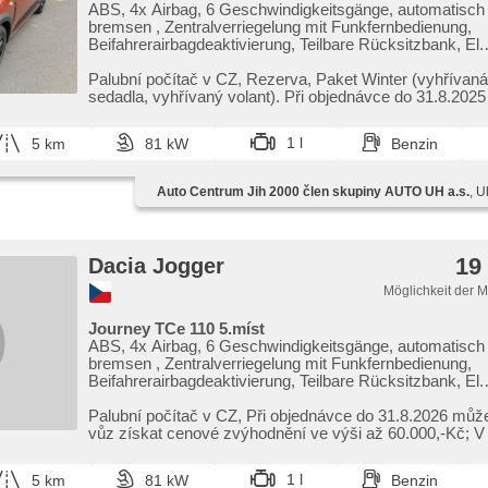
ABS, 4x Airbag, 6 Geschwindigkeitsgänge, automatisch
bremsen , Zentralverriegelung mit Funkfernbedienung,
Beifahrerairbagdeaktivierung, Teilbare Rücksitzbank, El.
Vorderscheiben, El. Spiegel, Wegfahrsperre, Klimaanlag
Nebelscheinwerfer, Lenkrad einstellbar, Bordcomputer, e
Palubní počítač v CZ,​ Rezerva,​ Paket Winter (vyhřívaná
VI', Servolenkung, Vorderlichter LED, Antriebsschlupfre
sedadla,​ vyhřívaný volant). Při objednávce do 31.8.202
Scheibenwischersensor, Lichtsensor, Dachträger, Tem
te...
Außenthermometer, beheizte Spiegel, isofix, Bluetooth,
1 l
5 km
81 kW
Benzin
svícení, asistent rozjezdu do kopce (HSA)
Auto Centrum Jih 2000 člen skupiny AUTO UH a.s.
, U
19
Dacia Jogger
Möglichkeit der 
Journey TCe 110 5.míst
ABS, 4x Airbag, 6 Geschwindigkeitsgänge, automatisch
bremsen , Zentralverriegelung mit Funkfernbedienung,
Beifahrerairbagdeaktivierung, Teilbare Rücksitzbank, El.
Vorderscheiben, El. Spiegel, Wegfahrsperre, Klimaanlag
Nebelscheinwerfer, Lenkrad einstellbar, Bordcomputer, e
Palubní počítač v CZ,​ Při objednávce do 31.8.2026 může
VI', Servolenkung, Vorderlichter LED, Antriebsschlupfre
vůz získat cenové zvýhodnění ve výši až 60.000,​​-Kč;​ V 
Scheibenwischersensor, Lichtsensor, Dachträger, Tem
Außenthermometer, beheizte Spiegel, isofix, Bluetooth,
1 l
5 km
81 kW
Benzin
svícení, asistent rozjezdu do kopce (HSA)