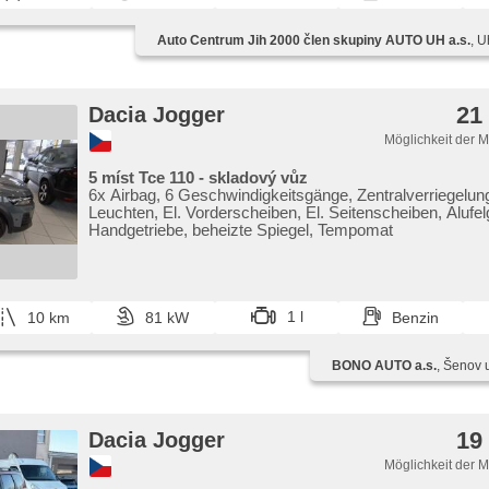
Auto Centrum Jih 2000 člen skupiny AUTO UH a.s.
, U
21
Dacia Jogger
Möglichkeit der 
5 míst Tce 110 - skladový vůz
6x Airbag, 6 Geschwindigkeitsgänge, Zentralverriegelung
Leuchten, El. Vorderscheiben, El. Seitenscheiben, Alufel
Handgetriebe, beheizte Spiegel, Tempomat
1 l
10 km
81 kW
Benzin
BONO AUTO a.s.
, Šenov 
19
Dacia Jogger
Möglichkeit der 