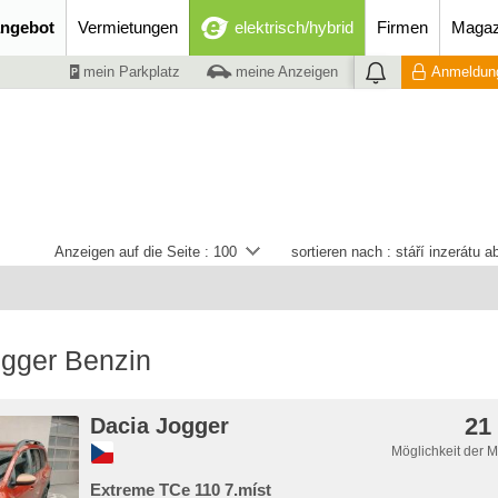
ngebot
Vermietungen
elektrisch/hybrid
Firmen
Magaz
mein Parkplatz
meine Anzeigen
Anmeldung
Anzeigen auf die Seite :
100
sortieren nach :
stáří inzerátu 
ogger Benzin
21
Dacia Jogger
Möglichkeit der 
Extreme TCe 110 7.míst