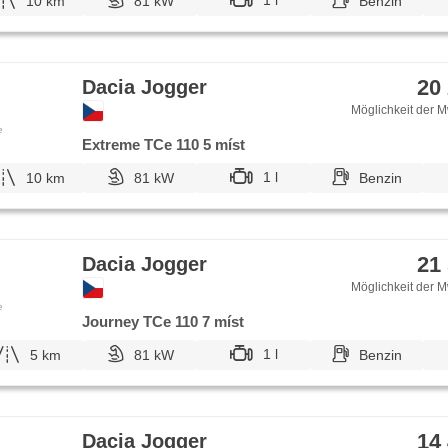
1 l
10 km
81 kW
Benzin
20
Dacia Jogger
Möglichkeit der M
e
Extreme TCe 110 5 míst
1 l
10 km
81 kW
Benzin
21
Dacia Jogger
Möglichkeit der M
e
Journey TCe 110 7 míst
1 l
5 km
81 kW
Benzin
14
Dacia Jogger