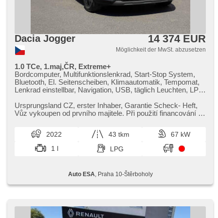
14 374 EUR
Dacia Jogger
Möglichkeit der MwSt. abzusetzen
1.0 TCe, 1.maj,ČR, Extreme+
Bordcomputer, Multifunktionslenkrad, Start-Stop System,
Bluetooth, El. Seitenscheiben, Klimaautomatik, Tempomat,
Lenkrad einstellbar, Navigation, USB, täglich Leuchten, LPG
im Kfz-Schein, Alufelgen, Handgetriebe, El. Spiegel,
Servolenkung, Zentralverriegelung mit Funkfernbedienung,
Ursprungsland CZ,​ erster Inhaber,​ Garantie Scheck​- Heft,​
Elektronisches Stabilitätsprogramm (ESP),
Vůz vykoupen od prvního majitele. Při použití financování na
Scheibenwischersensor, starten per Taste, Vorderlichter
leasing nebo...
LED, ABS, isofix, elektronická ruční brzda, Notbremsung
2022
43 tkm
67 kW
(PEBS), 6x Airbag, Blind Spot Anzeige
1 l
LPG
Auto ESA
, Praha 10-Štěrboholy