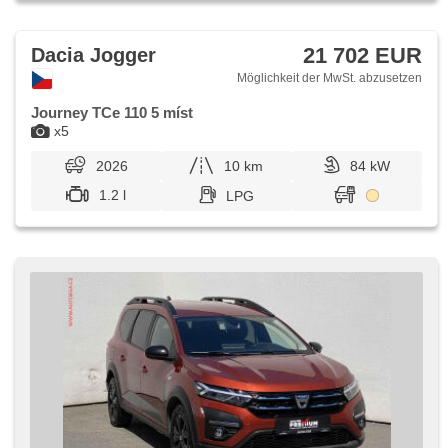
21 702 EUR
Dacia Jogger
Möglichkeit der MwSt. abzusetzen
Journey TCe 110 5 míst
x5
2026
10 km
84 kW
1.2 l
LPG