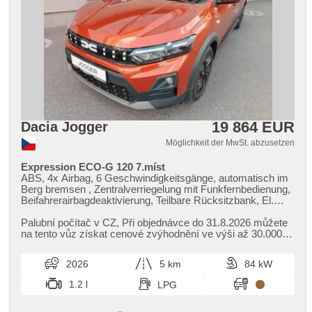
19 864 EUR
Dacia Jogger
Möglichkeit der MwSt. abzusetzen
Expression ECO-G 120 7.míst
ABS, 4x Airbag, 6 Geschwindigkeitsgänge, automatisch im
Berg bremsen , Zentralverriegelung mit Funkfernbedienung,
Beifahrerairbagdeaktivierung, Teilbare Rücksitzbank, El.
Vorderscheiben, El. Spiegel, Wegfahrsperre, Klimaanlage,
Nebelscheinwerfer, Lenkrad einstellbar, Bordcomputer,
Palubní počítač v CZ,​ Při objednávce do 31.8.2026 můžete
erfüllt 'EURO VI', Servolenkung, Vorderlichter LED,
na tento vůz získat cenové zvýhodnění ve výši až 30.000,​​-
Antriebsschlupfregelung (ASR), Scheibenwischersensor,
Kč;​ V případě zá...
Lichtsensor, Dachträger, Tempomat, USB,
2026
5 km
84 kW
Außenthermometer, beheizte Spiegel, isofix, Bluetooth, LED
denní svícení, asistent rozjezdu do kopce (HSA)
1.2 l
LPG