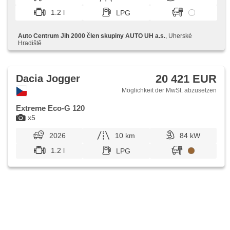
denní svícení, asistent rozjezdu do kopce (HSA)
1.2 l
LPG
Auto Centrum Jih 2000 člen skupiny AUTO UH a.s.
, Uherské
Hradiště
20 421 EUR
Dacia Jogger
Möglichkeit der MwSt. abzusetzen
Extreme Eco-G 120
x5
2026
10 km
84 kW
1.2 l
LPG