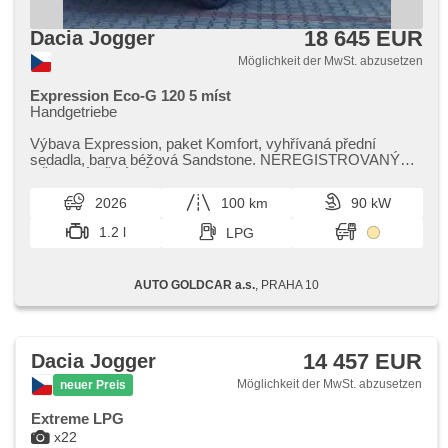
18 645 EUR
Dacia Jogger
Möglichkeit der MwSt. abzusetzen
Expression Eco-G 120 5 míst
Handgetriebe
Výbava Expression,​ paket Komfort,​ vyhřívaná přední
sedadla,​ barva béžová Sandstone. NEREGISTROVANÝ
PŘEDVÁDĚCÍ VŮZ,​ K DISPOZICI 08/...
2026
100 km
90 kW
1.2 l
LPG
AUTO GOLDCAR a.s.
, PRAHA 10
14 457 EUR
Dacia Jogger
Möglichkeit der MwSt. abzusetzen
neuer Preis
Extreme LPG
x22