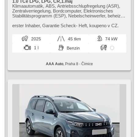
1.0 TCe LPG, LPG, ČR,1.maj
Klimaautomatik, ABS, Antriebsschlupfregelung (ASR),
Zentralverriegelung, Bordcomputer, Elektronisches
Stabilitätsprogramm (ESP), Nebelscheinwerfer, beheizte
Sitze, Scheibenwischersensor, starten per Taste,
Anhängerkupplung, Reifendrucksensor, USB, 6x Airbag,
erster Inhaber,​ Garantie Scheck​- Heft,​ koupeno v CZ.
Servolenkung, El. Seitenscheiben, Dachträger, Autoradio,
Handgetriebe
2025
45 tkm
74 kW
1 l
Benzin
AAA Auto
, Praha 8 - Čimice