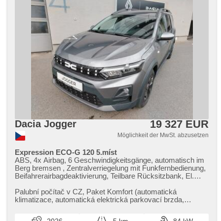
19 327 EUR
Dacia Jogger
Möglichkeit der MwSt. abzusetzen
Expression ECO-G 120 5.míst
ABS, 4x Airbag, 6 Geschwindigkeitsgänge, automatisch im
Berg bremsen , Zentralverriegelung mit Funkfernbedienung,
Beifahrerairbagdeaktivierung, Teilbare Rücksitzbank, El.
Vorderscheiben, El. Spiegel, Wegfahrsperre, Klimaanlage,
Nebelscheinwerfer, Lenkrad einstellbar, Bordcomputer,
Palubní počítač v CZ,​ Paket Komfort (automatická
erfüllt 'EURO VI', Servolenkung, Vorderlichter LED,
klimatizace,​ automatická elektrická parkovací brzda,​
Antriebsschlupfregelung (ASR), Scheibenwischersensor,
bezklíčový přístup Keyless E...
Lichtsensor, Dachträger, Tempomat, USB,