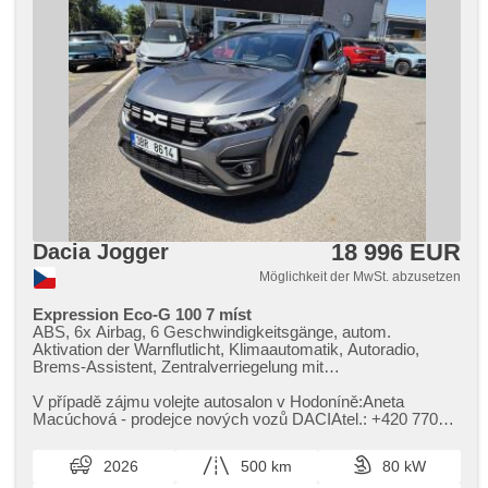
18 996 EUR
Dacia Jogger
Möglichkeit der MwSt. abzusetzen
Expression Eco-G 100 7 míst
ABS, 6x Airbag, 6 Geschwindigkeitsgänge, autom.
Aktivation der Warnflutlicht, Klimaautomatik, Autoradio,
Brems-Assistent, Zentralverriegelung mit
Funkfernbedienung, Zentralverriegelung,
Beifahrerairbagdeaktivierung, Teilbare Rücksitzbank, El.
V případě zájmu volejte autosalon v Hodoníně:Aneta
Vorderscheiben, El. Seitenscheiben, El. Spiegel, Uhr Spur,
Macúchová ​- prodejce nových vozů DACIAtel.: ​+420 770
Wegfahrsperre, Handgetriebe, Nebelscheinwerfer,
317 514 nebo e​-mail: a.macuchova@jih2000.cz
Multifunktionslenkrad, Lenkrad einstellbar, Bordcomputer,
2026
500 km
80 kW
erfüllt 'EURO VI', Servolenkung, Vorderlichter LED,