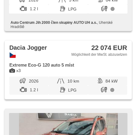
2026
5 km
84 kW
Außenthermometer, beheizte Spiegel, isofix, Bluetooth, LED
denní svícení, asistent rozjezdu do kopce (HSA)
1.2 l
LPG
Auto Centrum Jih 2000 člen skupiny AUTO UH a.s.
, Uherské
Hradiště
22 074 EUR
Dacia Jogger
Möglichkeit der MwSt. abzusetzen
Extreme Eco-G 120 auto 5 míst
x3
2026
10 km
84 kW
1.2 l
LPG