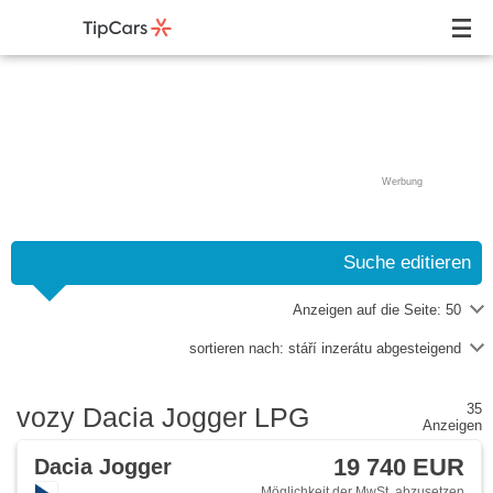
Werbung
Suche editieren
Anzeigen auf die Seite:
50
sortieren nach:
stáří inzerátu abgesteigend
35
vozy Dacia Jogger LPG
Anzeigen
19 740 EUR
Dacia Jogger
Möglichkeit der MwSt. abzusetzen