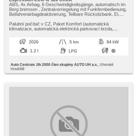
ABS, 4x Airbag, 6 Geschwindigkeitsgänge, automatisch im
Berg bremsen , Zentralverriegelung mit Funkfernbedienung,
Beifahrerairbagdeaktivierung, Teilbare Rücksitzbank, El.
Vorderscheiben, El. Spiegel, Wegfahrsperre, Klimaanlage,
Nebelscheinwerfer, Lenkrad einstellbar, Bordcomputer,
Palubní počítač v CZ,​ Paket Komfort (automatická
erfüllt 'EURO VI', Servolenkung, Vorderlichter LED,
klimatizace,​ automatická elektrická parkovací brzda,​
Antriebsschlupfregelung (ASR), Scheibenwischersensor,
bezklíčový přístup Keyless E...
Lichtsensor, Dachträger, Tempomat, USB,
2026
5 km
84 kW
Außenthermometer, beheizte Spiegel, isofix, Bluetooth, LED
denní svícení, asistent rozjezdu do kopce (HSA)
1.2 l
LPG
Auto Centrum Jih 2000 člen skupiny AUTO UH a.s.
, Uherské
Hradiště