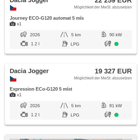
22 259 EUR
Dacia Jogger
Möglichkeit der MwSt. abzusetzen
Journey ECO-G120 automat 5 mís
x1
2026
5 km
90 kW
1.2 l
LPG
19 327 EUR
Dacia Jogger
Möglichkeit der MwSt. abzusetzen
Expression ECo-G120 5 míst
x1
2026
5 km
81 kW
1.2 l
LPG