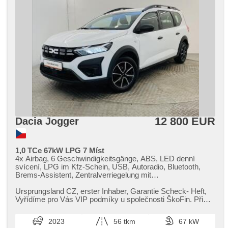
12 800 EUR
Dacia Jogger
1,0 TCe 67kW LPG 7 Míst
4x Airbag, 6 Geschwindigkeitsgänge, ABS, LED denní
svícení, LPG im Kfz-Schein, USB, Autoradio, Bluetooth,
Brems-Assistent, Zentralverriegelung mit
Funkfernbedienung, Zentralverriegelung,
Beifahrerairbagdeaktivierung, täglich Leuchten, Teilbare
Ursprungsland CZ,​ erster Inhaber,​ Garantie Scheck​- Heft,​
Rücksitzbank, El. Vorderscheiben, hands free,
Vyřídíme pro Vás VIP podmíky u společnosti ŠkoFin. Při
Wegfahrsperre, isofix, Klimaanlage, Alufelgen,
využití financová...
Handgetriebe, Multifunktionslenkrad, Lenkrad einstellbar,
2023
56 tkm
67 kW
Bordcomputer, parkovací senzory zadní, erfüllt 'EURO VI',