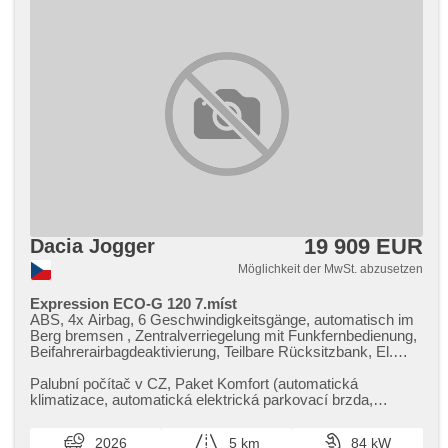
19 909 EUR
Dacia Jogger
Möglichkeit der MwSt. abzusetzen
Expression ECO-G 120 7.míst
ABS, 4x Airbag, 6 Geschwindigkeitsgänge, automatisch im
Berg bremsen , Zentralverriegelung mit Funkfernbedienung,
Beifahrerairbagdeaktivierung, Teilbare Rücksitzbank, El.
Vorderscheiben, El. Spiegel, Wegfahrsperre, Klimaanlage,
Nebelscheinwerfer, Lenkrad einstellbar, Bordcomputer,
Palubní počítač v CZ,​ Paket Komfort (automatická
erfüllt 'EURO VI', Servolenkung, Vorderlichter LED,
klimatizace,​ automatická elektrická parkovací brzda,​
Antriebsschlupfregelung (ASR), Scheibenwischersensor,
bezklíčový přístup Keyless E...
Lichtsensor, Dachträger, Tempomat, USB,
2026
5 km
84 kW
Außenthermometer, beheizte Spiegel, isofix, Bluetooth, LED