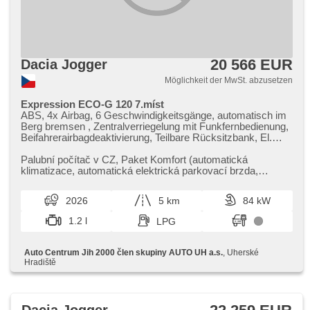
20 566 EUR
Dacia Jogger
Möglichkeit der MwSt. abzusetzen
Expression ECO-G 120 7.míst
ABS, 4x Airbag, 6 Geschwindigkeitsgänge, automatisch im
Berg bremsen , Zentralverriegelung mit Funkfernbedienung,
Beifahrerairbagdeaktivierung, Teilbare Rücksitzbank, El.
Vorderscheiben, El. Spiegel, Wegfahrsperre, Klimaanlage,
Nebelscheinwerfer, Lenkrad einstellbar, Bordcomputer,
Palubní počítač v CZ,​ Paket Komfort (automatická
erfüllt 'EURO VI', Servolenkung, Vorderlichter LED,
klimatizace,​ automatická elektrická parkovací brzda,​
Antriebsschlupfregelung (ASR), Scheibenwischersensor,
bezklíčový přístup Keyless E...
Lichtsensor, Dachträger, Tempomat, USB,
2026
5 km
84 kW
Außenthermometer, beheizte Spiegel, isofix, Bluetooth, LED
denní svícení, asistent rozjezdu do kopce (HSA)
1.2 l
LPG
Auto Centrum Jih 2000 člen skupiny AUTO UH a.s.
, Uherské
Hradiště