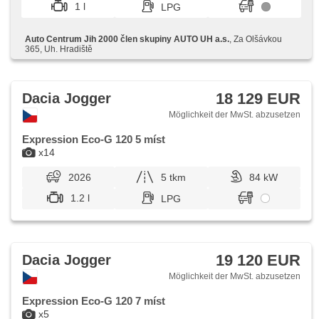
Antriebsschlupfregelung (ASR), Scheibenwischersensor,
1 l
LPG
Lichtsensor, Reifendrucksensor, Elektronisches
Stabilitätsprogramm (ESP), Dachträger, USB,
Außenthermometer, beheizte Spiegel, Ausziehbare
Auto Centrum Jih 2000 člen skupiny AUTO UH a.s.
, Za Olšávkou
Kopflehnen, höheneinstellbare Fahrersitz, Getönte
365, Uh. Hradiště
Scheiben, isofix, Bluetooth, Tempomat, LED denní svícení,
asistent rozjezdu do kopce (HSA), digitální příjem rádia
(DAB), parkovací senzory zadní
18 129 EUR
Dacia Jogger
Möglichkeit der MwSt. abzusetzen
Expression Eco-G 120 5 míst
x14
2026
5 tkm
84 kW
1.2 l
LPG
19 120 EUR
Dacia Jogger
Möglichkeit der MwSt. abzusetzen
Expression Eco-G 120 7 míst
x5