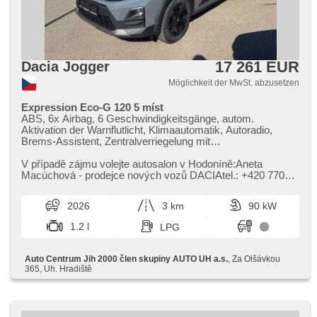
17 261 EUR
Dacia Jogger
Möglichkeit der MwSt. abzusetzen
Expression Eco-G 120 5 míst
ABS, 6x Airbag, 6 Geschwindigkeitsgänge, autom.
Aktivation der Warnflutlicht, Klimaautomatik, Autoradio,
Brems-Assistent, Zentralverriegelung mit
Funkfernbedienung, Zentralverriegelung,
Beifahrerairbagdeaktivierung, Teilbare Rücksitzbank, El.
V případě zájmu volejte autosalon v Hodoníně:Aneta
Vorderscheiben, El. Seitenscheiben, El. Spiegel, Uhr Spur,
Macúchová ​- prodejce nových vozů DACIAtel.: ​+420 770
Wegfahrsperre, Alufelgen, Handgetriebe, Nebelscheinwerfer,
317 514 nebo e​-mail: a.macuchova@jih2000.cz
Multifunktionslenkrad, Lenkrad einstellbar, Bordcomputer,
2026
3 km
90 kW
erfüllt 'EURO VI', Servolenkung, Ledersitze, Vorderlichter
LED, Antriebsschlupfregelung (ASR),
1.2 l
LPG
Scheibenwischersensor, Lichtsensor, Reifendrucksensor,
Elektronisches Stabilitätsprogramm (ESP), starten per
Taste, Dachträger, USB, Außenthermometer, beheizte Sitze,
Auto Centrum Jih 2000 člen skupiny AUTO UH a.s.
, Za Olšávkou
beheizte Spiegel, Ausziehbare Kopflehnen,
365, Uh. Hradiště
höheneinstellbare Fahrersitz, Getönte Scheiben, isofix,
Bluetooth, Tempomat, LED denní svícení, hands free,
Fahrkamera, digitální příjem rádia (DAB), Android Auto,
Apple CarPlay, parkovací senzory zadní