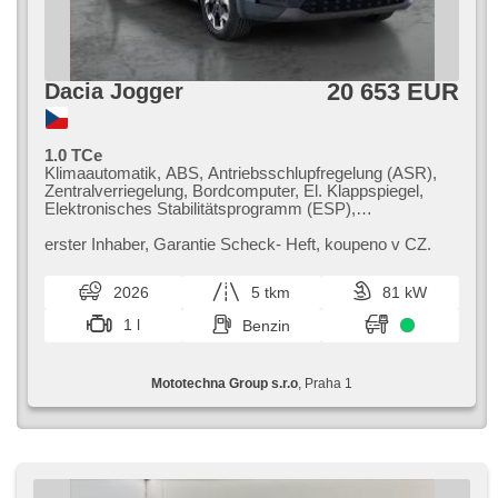
20 653 EUR
Dacia Jogger
1.0 TCe
Klimaautomatik, ABS, Antriebsschlupfregelung (ASR),
Zentralverriegelung, Bordcomputer, El. Klappspiegel,
Elektronisches Stabilitätsprogramm (ESP),
Nebelscheinwerfer, beheizte Sitze,
Scheibenwischersensor, starten per Taste,
erster Inhaber,​ Garantie Scheck​- Heft,​ koupeno v CZ.
Anhängerkupplung, Reifendrucksensor, USB, beheizte
Lenkrad, Servolenkung, El. Seitenscheiben, Dachträger,
2026
5 tkm
81 kW
Autoradio, Handgetriebe
1 l
Benzin
Mototechna Group s.r.o
, Praha 1