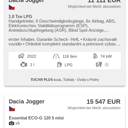
11 111 EUR
Dacia Jogger
Möglichkeit der MwSt. abzusetzen
1.0 Tce LPG
Handgetriebe, 6 Geschwindigkeitsgänge, 6x Airbag, ABS,
Elektronisches Stabilitätsprogramm (ESP),
Antriebsschlupfregelung (ASR), Blind Spot Anzeige,
Servolenkung, Klimaanlage, Tempomat, LED denní svícení,
Alufelgen, erfüllt 'EURO VI', Bordcomputer, parkovací
erster Inhaber,​ Garantie Scheck​- Heft,​ • Krásné zachovalé
senzory přední, parkovací senzory zadní, Fahrkamera,
vozidlo • Ohledně kompletní standardní a prémiové výbavy
Lichtsensor, Scheibenwischersensor, Lenkrad einstellbar,
se informujte ...
Multifunktionslenkrad, Beifahrerairbagdeaktivierung, hands
2022
116 tkm
74 kW
free, Bluetooth, El. Seitenscheiben, El. Vorderscheiben, El.
Spiegel, Wegfahrsperre, Alarmanlage, Zentralverriegelung
1 l
LPG
mit Funkfernbedienung, Zentralverriegelung, isofix,
Positionssitze, Reifendrucksensor, Vorderlichter LED,
Nebelscheinwerfer, USB, AUX, Autoradio, digitální příjem
TUCAR PLUS s.r.o.
, Tuklaty - Úvaly u Prahy
rádia (DAB), Außenthermometer, beheizte Spiegel, Teilbare
Rücksitzbank, Heckscheibenwischer, zatmavená zadní
skla, přední pohon, Längssitzvorschub, Ausziehbare
Kopflehnen, LPG im Kfz-Schein
15 547 EUR
Dacia Jogger
Möglichkeit der MwSt. abzusetzen
Essential ECO-G 120 5 míst
x5