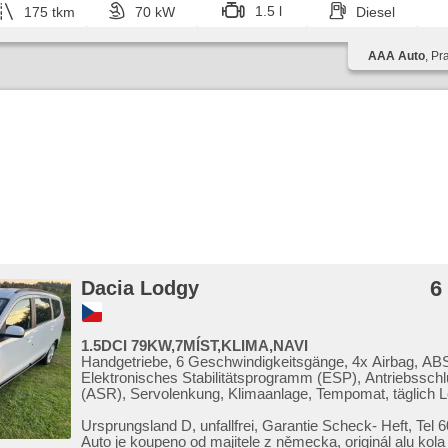
1.5 l
175 tkm
70 kW
Diesel
AAA Auto
, Pr
6
Dacia Lodgy
1.5DCI 79KW,7MÍST,KLIMA,NAVI
Handgetriebe, 6 Geschwindigkeitsgänge, 4x Airbag, AB
Elektronisches Stabilitätsprogramm (ESP), Antriebsschl
(ASR), Servolenkung, Klimaanlage, Tempomat, täglich L
Alufelgen, erfüllt 'EURO IV', Bordcomputer, parkovací s
Parkassistent, Lenkrad einstellbar, Multifunktionslenkrad
Ursprungsland D,​ unfallfrei,​ Garantie Scheck​- Heft,​ Tel 
Beifahrerairbagdeaktivierung, hands free, Bluetooth, El.
Auto je koupeno od majitele z německa,​ originál alu kola D