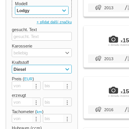
Modell
2013
Lodgy
+ přidat další značku
gesucht. Text
15
x
v detailu inzerc
Karosserie
beliebig
2013
Kraftstoff
Diesel
Preis (
)
EUR
15
x
erzeugt
v detailu inzerc
2016
Tachometer (
)
km
Hubraum (ccm)