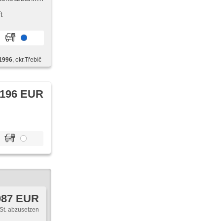
ierung,
t
tätsprogramm
 6
řetí řada
1996
, okr.Třebíč
 196 EUR
087 EUR
St. abzusetzen