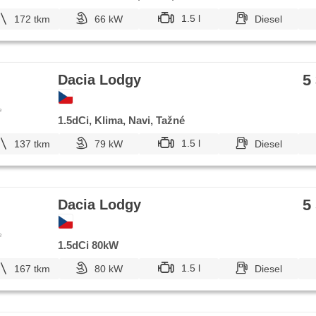
1.5 l
172 tkm
66 kW
Diesel
5
Dacia Lodgy
e
1.5dCi, Klima, Navi, Tažné
1.5 l
137 tkm
79 kW
Diesel
5
Dacia Lodgy
e
1.5dCi 80kW
1.5 l
167 tkm
80 kW
Diesel