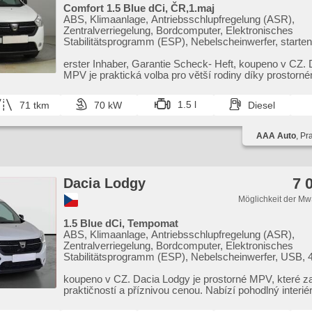
Comfort 1.5 Blue dCi, ČR,1.maj
ABS, Klimaanlage, Antriebsschlupfregelung (ASR),
Zentralverriegelung, Bordcomputer, Elektronisches
Stabilitätsprogramm (ESP), Nebelscheinwerfer, starten
Reifendrucksensor, USB, 4x Airbag, El. Spiegel, Servo
Seitenscheiben, Dachträger, Autoradio, Handgetriebe
erster Inhaber,​ Garantie Scheck​- Heft,​ koupeno v CZ.
MPV je praktická volba pro větší rodiny díky prostorném
1.5 l
71 tkm
70 kW
Diesel
AAA Auto
, Pr
7 
Dacia Lodgy
Möglichkeit der Mw
1.5 Blue dCi, Tempomat
ABS, Klimaanlage, Antriebsschlupfregelung (ASR),
Zentralverriegelung, Bordcomputer, Elektronisches
Stabilitätsprogramm (ESP), Nebelscheinwerfer, USB, 4
Parkassistent, Servolenkung, El. Seitenscheiben, Dach
Autoradio, Handgetriebe
koupeno v CZ. Dacia Lodgy je prostorné MPV,​ které 
praktičností a příznivou cenou. Nabízí pohodlný interié
...