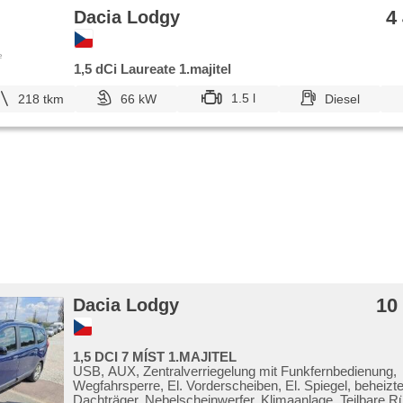
4
Dacia Lodgy
e
1,5 dCi Laureate 1.majitel
1.5 l
218 tkm
66 kW
Diesel
10
Dacia Lodgy
1,5 DCI 7 MÍST 1.MAJITEL
USB, AUX, Zentralverriegelung mit Funkfernbedienung,
Wegfahrsperre, El. Vorderscheiben, El. Spiegel, beheizte
Dachträger, Nebelscheinwerfer, Klimaanlage, Teilbare R