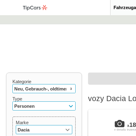
Fahrzeuga
Kategorie
Neu, Gebrauch-, oldtimer
3
vozy Dacia Lo
Type
Personen
Marke
18
x
Dacia
v detailu inzerc