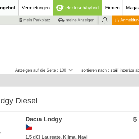
ngebot
Vermietungen
elektrisch/hybrid
Firmen
Magaz
mein Parkplatz
meine Anzeigen
Anmeldung
Anzeigen auf die Seite :
100
sortieren nach :
stáří inzerátu 
dgy Diesel
5
Dacia Lodgy
e
1.5 dCi Laureate, Klima, Navi