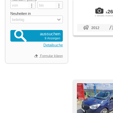
26
x
Neuheiten in
v detailu inzerc
beliebig
2012
aussuchen
9 Anzeigen
Detailsuche
Formular klären