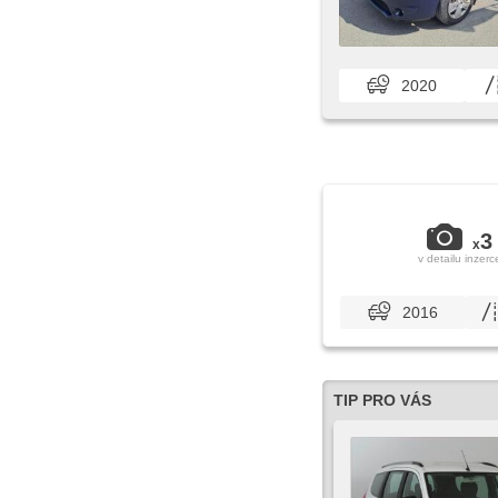
2020
3
x
v detailu inzerc
2016
TIP PRO VÁS