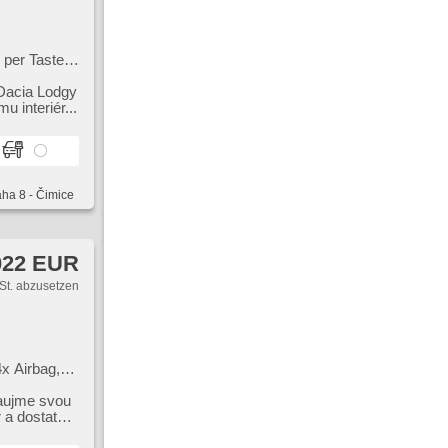
 per Taste,
lenkung, El.
 Dacia Lodgy
u interiér...
aha 8 - Čimice
022 EUR
St. abzusetzen
x Airbag,
träger,
zaujme svou
r a dostatek