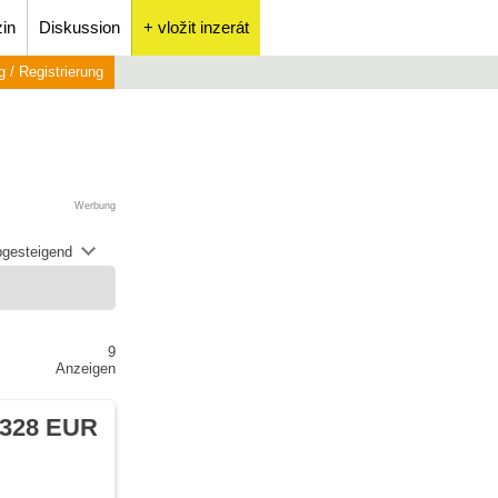
in
Diskussion
+ vložit inzerát
 / Registrierung
Werbung
abgesteigend
9
Anzeigen
 328 EUR