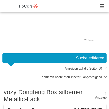
Werbung
Suche editieren
Anzeigen auf die Seite:
50
sortieren nach:
stáří inzerátu abgesteigend
vozy Dongfeng Box silberner
1
Metallic-Lack
Anzeige