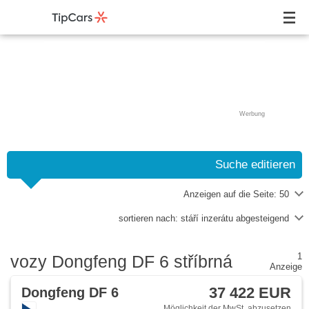
Werbung
Suche editieren
Anzeigen auf die Seite:
50
sortieren nach:
stáří inzerátu abgesteigend
1
vozy Dongfeng DF 6 stříbrná
Anzeige
37 422 EUR
Dongfeng DF 6
Möglichkeit der MwSt. abzusetzen