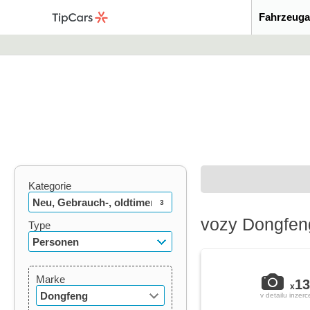
Fahrzeuga
Kategorie
Neu, Gebrauch-, oldtimer
3
vozy Dongfen
Type
Personen
Marke
13
x
Dongfeng
v detailu inzerc