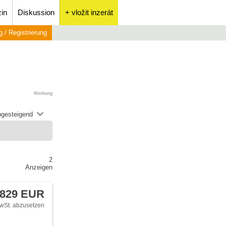
in
Diskussion
+ vložit inzerát
 / Registrierung
Werbung
abgesteigend
2
Anzeigen
 829 EUR
wSt. abzusetzen