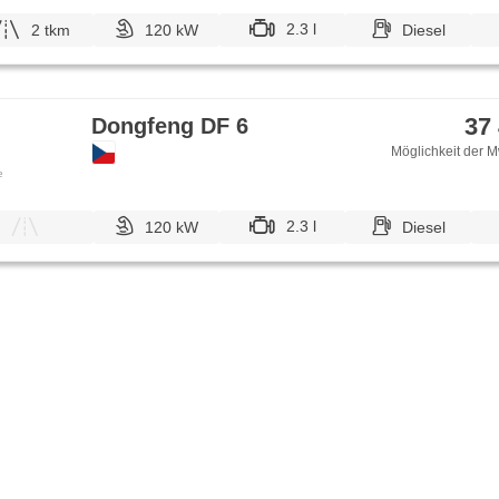
2.3 l
2 tkm
120 kW
Diesel
37
Dongfeng DF 6
Möglichkeit der M
e
2.3 l
120 kW
Diesel