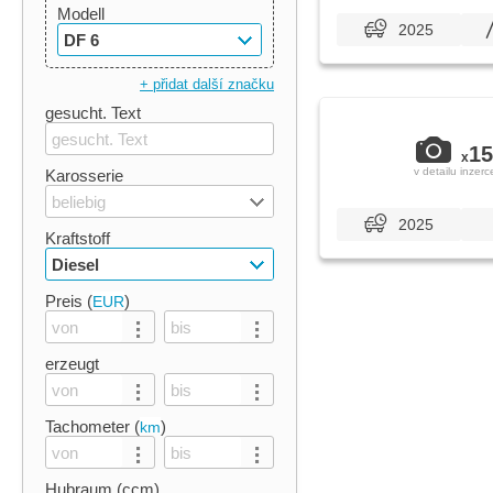
Modell
2025
DF 6
+ přidat další značku
gesucht. Text
15
x
v detailu inzerc
Karosserie
beliebig
2025
Kraftstoff
Diesel
Preis (
)
EUR
erzeugt
Tachometer (
)
km
Hubraum (ccm)