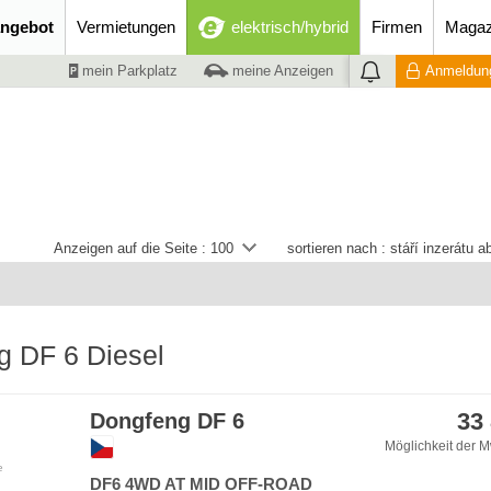
ngebot
Vermietungen
elektrisch/hybrid
Firmen
Magaz
mein Parkplatz
meine Anzeigen
Anmeldung
Anzeigen auf die Seite :
100
sortieren nach :
stáří inzerátu 
g DF 6 Diesel
33
Dongfeng DF 6
Möglichkeit der M
e
DF6 4WD AT MID OFF-ROAD