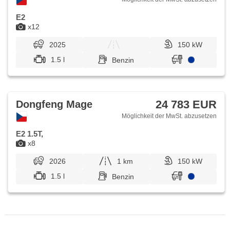
E2
x12
2025
150 kW
1.5 l
Benzin
24 783 EUR
Dongfeng Mage
Möglichkeit der MwSt. abzusetzen
E2 1.5T,
x8
2026
1 km
150 kW
1.5 l
Benzin