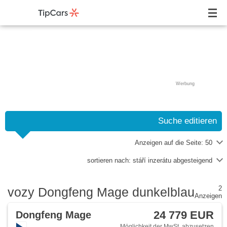
Werbung
Suche editieren
Anzeigen auf die Seite:
50
sortieren nach:
stáří inzerátu abgesteigend
2
vozy Dongfeng Mage dunkelblau
Anzeigen
24 779 EUR
Dongfeng Mage
Möglichkeit der MwSt. abzusetzen