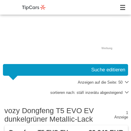
Werbung
Suche editieren
Anzeigen auf die Seite:
50
sortieren nach:
stáří inzerátu abgesteigend
vozy Dongfeng T5 EVO EV
1
dunkelgrüner Metallic-Lack
Anzeige