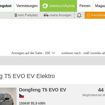
ngebot
Vermietungen
elektrisch/hybrid
Firmen
Magaz
mein Parkplatz
meine Anzeigen
Anmeldung
Anzeigen auf die Seite :
100
sortieren nach :
stáří inzerátu 
g T5 EVO EV Elektro
44
Dongfeng T5 EVO EV
Möglichkeit der 
150kW 85,9 kWh