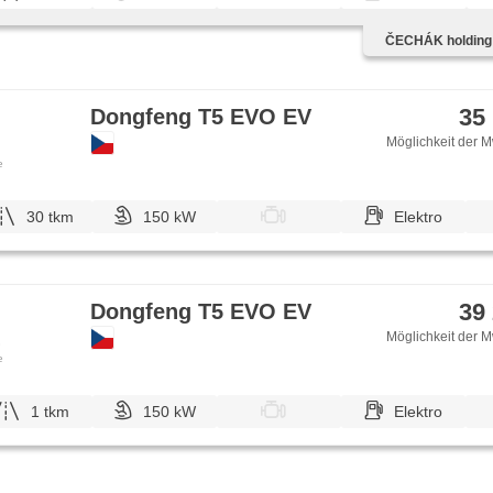
Lederpolsterung, ambientní osvětlení interiéru, El. einstel
Frontmassagesitze, odvětrávaná sedadla, höheneinstell
ČECHÁK holding s
Fahrersitz, Heck LED Leuchte, USB, Autoradio, digitální 
(DAB), beheizte Spiegel, Teilbare Rücksitzbank, zadní lo
Heckscheibenwischer, zatmavená zadní skla, Garantie
35
Dongfeng T5 EVO EV
Möglichkeit der M
e
30 tkm
150 kW
Elektro
39
Dongfeng T5 EVO EV
Möglichkeit der M
e
1 tkm
150 kW
Elektro