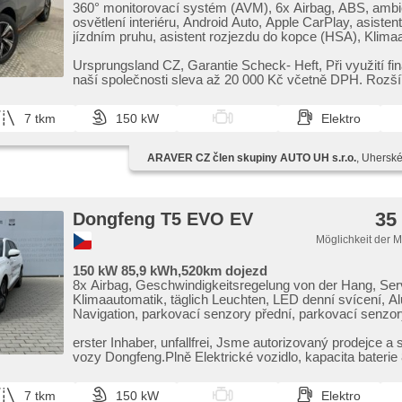
360° monitorovací systém (AVM), 6x Airbag, ABS, ambi
osvětlení interiéru, Android Auto, Apple CarPlay, asistent
jízdním pruhu, asistent rozjezdu do kopce (HSA), Klima
Automatikgetriebe, Autoradio, bezklíčové odemykání, Bl
Brems-Assistent, Zentralverriegelung mit Funkfernbedie
Ursprungsland CZ,​ Garantie Scheck​- Heft,​ Při využití f
Zentralverriegelung, Teilbare Rücksitzbank, digitální přís
naší společnosti sleva až 20 000 Kč včetně DPH. Rozšíř
digitální přístrojový štít, 2-Zonen Klimaanlage, El. Seiten
einstellbare Sitze, El. Deckel des Kofferraums, El. Spieg
7 tkm
150 kW
Elektro
elektronická ruční brzda, hands free, Uhr Spur, Blind Sp
hlídání provozu při couvání (RCTA), Wegfahrsperre, isof
Klimaanlage, Ledersitze, Lederpolsterung, LED denní sv
ARAVER CZ člen skupiny AUTO UH s.r.o.
, Uherské
Alufelgen, Multifunktionslenkrad, Lenkrad einstellbar, B
Panoramadach, Fahrkamera, parkovací senzory přední,
senzory zadní, Positionssitze, Servolenkung, Antriebss
(ASR), Vorderlichter LED, Frontmassagesitze,
35
Dongfeng T5 EVO EV
Scheibenwischersensor, Lichtsensor, Reifendrucksensor,
Elektronisches Stabilitätsprogramm (ESP), starten per T
Möglichkeit der 
Tempomat, Getönte Scheiben, ukazatel rychlostního limi
USB, Außenthermometer, beheizte Sitze, beheizte Spieg
150 kW 85,9 kWh,520km dojezd
höheneinstellbare Sitze, höheneinstellbare Fahrersitz,
8x Airbag, Geschwindigkeitsregelung von der Hang, Ser
Heckscheibenwischer, Heck LED Leuchte, Garantie
Klimaautomatik, täglich Leuchten, LED denní svícení, Al
Navigation, parkovací senzory přední, parkovací senzor
Fahrkamera, bezklíčové odemykání, Lichtsensor,
Scheibenwischersensor, Lenkrad einstellbar, Multifunkti
erster Inhaber,​ unfallfrei,​ Jsme autorizovaný prodejce a servis pro
hands free, Bluetooth, El. Deckel des Kofferraums, El.
vozy Dongfeng.Plně Elektrické vozidlo,​ kapacita baterie 85
Seitenscheiben, El. Vorderscheiben, El. Klappspiegel, El.
starten per Taste, Wegfahrsperre, Zentralverriegelung mi
7 tkm
150 kW
Elektro
Funkfernbedienung, Zentralverriegelung, Ledersitze, isof