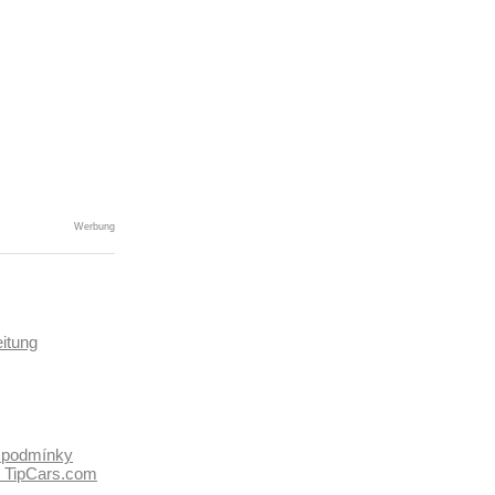
Werbung
itung
 podmínky
k TipCars.com