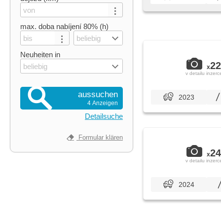
max. doba nabíjení 80% (h)
beliebig
Neuheiten in
22
beliebig
x
v detailu inzerc
aussuchen
2023
4 Anzeigen
Detailsuche
Formular klären
24
x
v detailu inzerc
2024