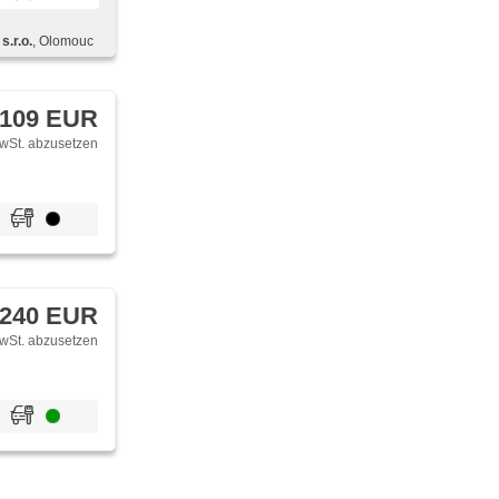
lbare Sitze,
bare
.r.o.
, Olomouc
příjem rádia
ketní opěrka,
 109 EUR
wSt. abzusetzen
 240 EUR
wSt. abzusetzen