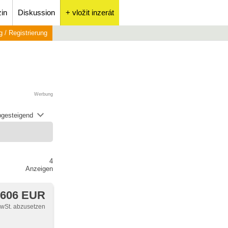
in
Diskussion
+ vložit inzerát
 / Registrierung
Werbung
abgesteigend
4
Anzeigen
 606 EUR
MwSt. abzusetzen