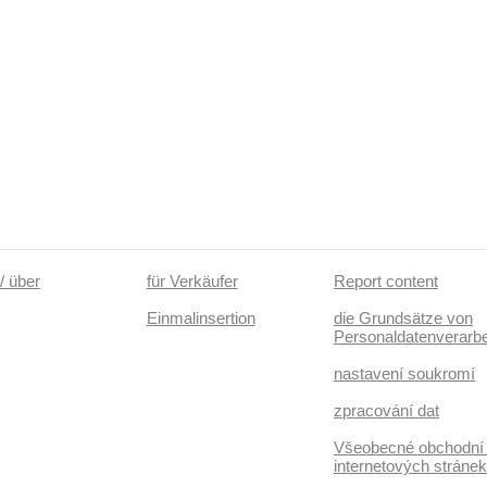
/ über
für Verkäufer
Report content
Einmalinsertion
die Grundsätze von
Personaldatenverarbe
nastavení soukromí
zpracování dat
Všeobecné obchodní
internetových stráne