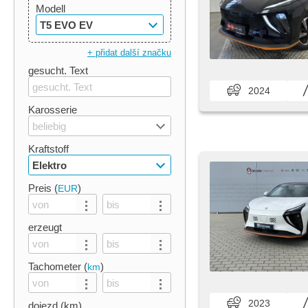
Modell
T5 EVO EV
+ přidat další značku
gesucht. Text
2024
Karosserie
beliebig
Kraftstoff
Elektro
Preis (
)
EUR
erzeugt
Tachometer (
)
km
2023
dojezd (km)