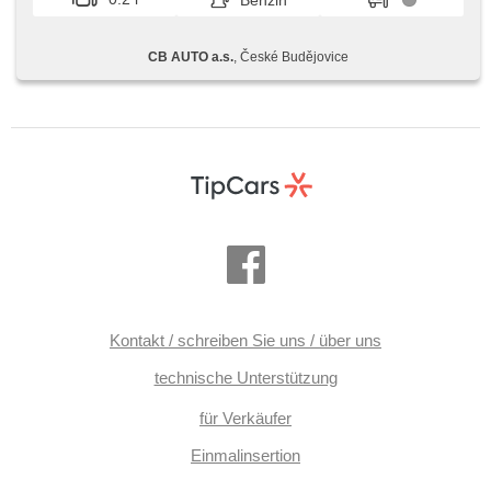
Benzin
Panoramadach, Servolenkung, beheizte Sitze,
Klimaautomatik, Tempomat, Lichtsensor, Start-Stop
System, starten per Taste, Heckscheibenwischer,
CB AUTO a.s.
, České Budějovice
Dachträger, Uhr Spur, třetí řada sedadel, volba jízdního
režimu, Teilbare Rücksitzbank
Kontakt / schreiben Sie uns / über uns
technische Unterstützung
für Verkäufer
Einmalinsertion