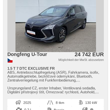
24 742 EUR
Dongfeng U-Tour
Möglichkeit der MwSt. abzusetzen
1.5 T 7 DTC EXCLUSIVE FR
ABS, Antriebsschlupfregelung (ASR), Fahrkamera, isofix,
Automatikgetriebe, bezklíčové odemykání, Bluetooth,
Zentralverriegelung mit Funkfernbedienung,
Scheibenwischersensor, El. Seitenscheiben, El. Spiegel, El.
Deckel des Kofferraums, El. Klappspiegel, elektronická
Ursprungsland CZ,​ erster Inhaber,​ Ventilovaná sedadla,​
ruční brzda, Elektronisches Stabilitätsprogramm (ESP),
Digitální přístrojový štít,​ Omezovač rychlosti,​ Autohold,​
Reifendrucksensor, LED denní svícení, zadní loketní
Výškově nast. pře...
opěrka, 360° monitorovací systém (AVM),
2025
8 tkm
130 kW
Multifunktionslenkrad, Lenkrad einstellbar, Bordcomputer,
parkovací senzory přední, beheizte Spiegel,
0.2 l