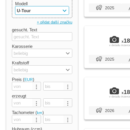
Modell
2025
U-Tour
+ přidat další značku
gesucht. Text
18
x
v detailu inzerc
Karosserie
beliebig
2025
Kraftstoff
beliebig
Preis (
)
EUR
18
x
erzeugt
v detailu inzerc
2026
Tachometer (
)
km
Hubraum (ccm)