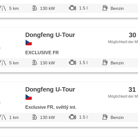
1.5 l
5 km
130 kW
Benzin
30
Dongfeng U-Tour
Möglichkeit der M
e
EXCLUSIVE FR
1.5 l
5 km
130 kW
Benzin
31
Dongfeng U-Tour
Möglichkeit der M
e
Exclusive FR, světlý int.
1.5 l
1 km
130 kW
Benzin