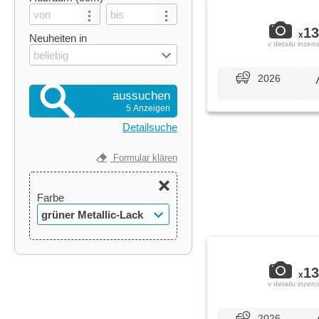
13
x
Neuheiten in
v detailu inzerc
beliebig
2026
aussuchen
5 Anzeigen
Detailsuche
Formular klären
Farbe
grüner Metallic-Lack
13
x
v detailu inzerc
2026