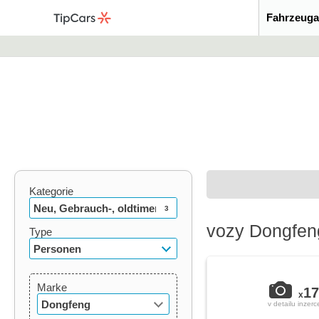
Fahrzeuga
Kategorie
Neu, Gebrauch-, oldtimer
3
vozy Dongfeng
Type
Personen
Marke
17
x
Dongfeng
v detailu inzerc