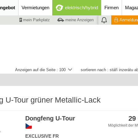
ngebot
Vermietungen
elektrisch/hybrid
Firmen
Magaz
mein Parkplatz
meine Anzeigen
Anmeldung
Anzeigen auf die Seite :
100
sortieren nach :
stáří inzerátu 
 U-Tour grüner Metallic-Lack
29
Dongfeng U-Tour
Möglichkeit der M
e
EXCLUSIVE FR