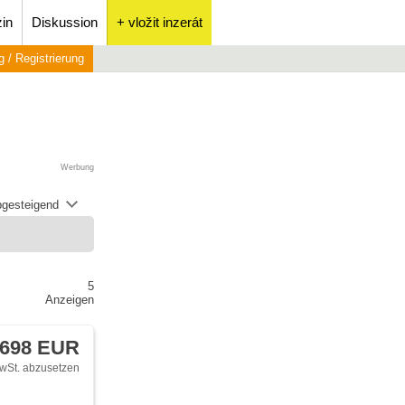
in
Diskussion
+ vložit inzerát
 / Registrierung
Werbung
abgesteigend
5
Anzeigen
 698 EUR
wSt. abzusetzen