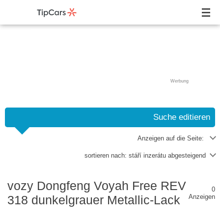
Werbung
Suche editieren
Anzeigen auf die Seite:
sortieren nach:
stáří inzerátu abgesteigend
vozy Dongfeng Voyah Free REV
0
318 dunkelgrauer Metallic-Lack
Anzeigen