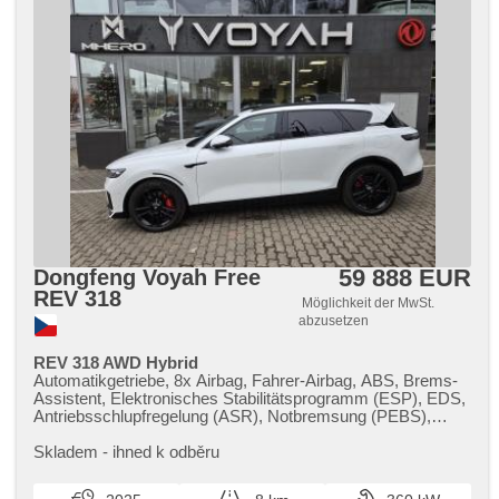
59 888 EUR
Dongfeng Voyah Free
REV 318
Möglichkeit der MwSt.
abzusetzen
REV 318 AWD Hybrid
Automatikgetriebe, 8x Airbag, Fahrer-Airbag, ABS, Brems-
Assistent, Elektronisches Stabilitätsprogramm (ESP), EDS,
Antriebsschlupfregelung (ASR), Notbremsung (PEBS),
asistent stability přívěsu (TSA), asistent rozjezdu do kopce
(HSA), ukazatel rychlostního limitu (SLIF), Uhr Spur, Blind
Skladem ​- ihned k odběru
Spot Anzeige, asistent jízdy v koloně, asistent změny
jízdního pruhu, asistent jízdy v jízdním pruhu, Überwachung