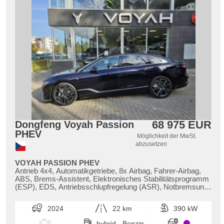
68 975 EUR
Dongfeng Voyah Passion
PHEV
Möglichkeit der MwSt.
abzusetzen
VOYAH PASSION PHEV
Antrieb 4x4, Automatikgetriebe, 8x Airbag, Fahrer-Airbag,
ABS, Brems-Assistent, Elektronisches Stabilitätsprogramm
(ESP), EDS, Antriebsschlupfregelung (ASR), Notbremsung
(PEBS), asistent rozjezdu do kopce (HSA), ukazatel
rychlostního limitu (SLIF), Uhr Spur, Blind Spot Anzeige,
2024
22 km
390 kW
asistent jízdy v koloně, asistent změny jízdního pruhu,
asistent jízdy v jízdním pruhu, Überwachung der Ermüdung
hybrid - Benzin