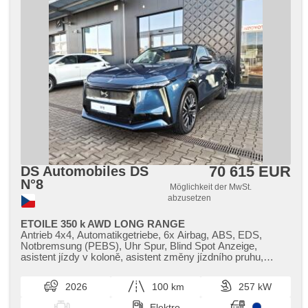
70 615 EUR
DS Automobiles DS
N°8
Möglichkeit der MwSt.
abzusetzen
ETOILE 350 k AWD LONG RANGE
Antrieb 4x4, Automatikgetriebe, 6x Airbag, ABS, EDS,
Notbremsung (PEBS), Uhr Spur, Blind Spot Anzeige,
asistent jízdy v koloně, asistent změny jízdního pruhu,
asistent jízdy v jízdním pruhu, 2-Zonen Klimaanlage,
Klimaautomatik, Standheizung, Standheizung mit
2026
100 km
257 kW
Zeitvorwärmer, Adaptive Geschwindigkeitsregelung, LED
matrixové světlomety, automatické přepínání dálkových
Elektro