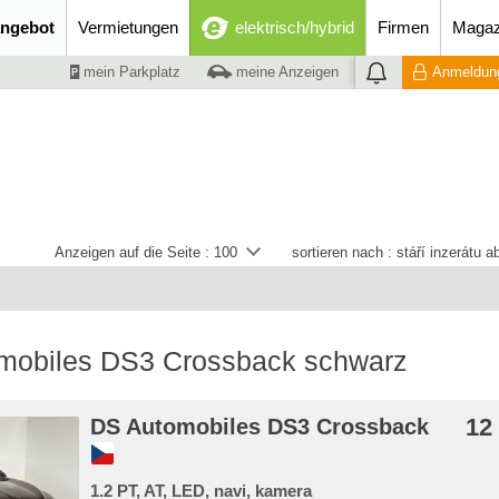
ngebot
Vermietungen
elektrisch/hybrid
Firmen
Magaz
mein Parkplatz
meine Anzeigen
Anmeldung
Anzeigen auf die Seite :
100
sortieren nach :
stáří inzerátu 
mobiles DS3 Crossback schwarz
12
DS Automobiles DS3 Crossback
1.2 PT, AT, LED, navi, kamera