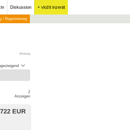
in
Diskussion
+ vložit inzerát
 / Registrierung
Werbung
abgesteigend
2
Anzeigen
 722 EUR