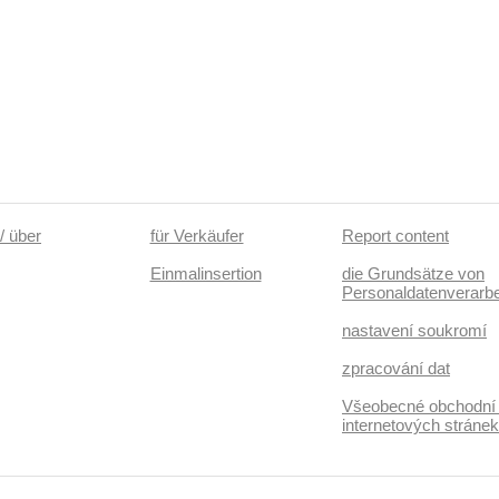
/ über
für Verkäufer
Report content
Einmalinsertion
die Grundsätze von
Personaldatenverarbe
nastavení soukromí
zpracování dat
Všeobecné obchodní
internetových stráne