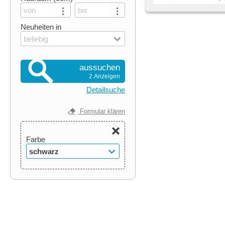
Neuheiten in
beliebig
aussuchen
2 Anzeigen
Detailsuche
Formular klären
Farbe
schwarz