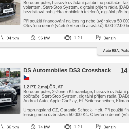
Bordcomputer, hlasové ovládání palubního počítače, řaz
volantem, Start-Stop System, digitální příjem rádia (DAB
bezdrátová nabíječka mobilních telefonů, digitální přístroj
Seitenscheiben, Klimaautomatik, Ledersitze, Tempomat
einstellbar, Navigation, Multifunktionslenkrad, USB, head
Při použití financování na leasing nebo úvěr sleva 50 00
Automatikgetriebe, täglich Leuchten, LED adaptivní svět
Otevřeno denně (včetně víkendů a svátků) 9.00​-22.00 h
jízdního režimu, Alufelgen, El. Spiegel, Servolenkung,
vozy s garancí!
Zentralverriegelung mit Funkfernbedienung, Elektronisc
1.2 l
94 tkm
96 kW
Benzin
Stabilitätsprogramm (ESP), Scheibenwischersensor,
Nebelscheinwerfer, El. Klappspiegel, Reifendrucksensor,
Taste, Vorderlichter LED, ABS, isofix, Fahrkamera, elekt
Auto ESA
, Prah
brzda, Notbremsung (PEBS), 6x Airbag, asistent jízdy v
pruhu, Blind Spot Anzeige
14
DS Automobiles DS3 Crossback
1.2 PT, 2.maj,ČR, AT
Bordcomputer, 2-Zonen Klimaanlage, hlasové ovládání 
počítače, Start-Stop System, digitální příjem rádia (DAB)
Android Auto, Apple CarPlay, El. Seitenscheiben, Klimaa
Tempomat, Lenkrad einstellbar, Multifunktionslenkrad, 
Scheiben, täglich Leuchten, Alufelgen, Handgetriebe, El.
Ursprungsland CZ,​ Garantie Scheck​- Heft,​ Při použití f
beheizte Spiegel, Servolenkung, Zentralverriegelung mit
leasing nebo úvěr sleva 50 000 Kč. Otevřeno denně (vče
Funkfernbedienung, Elektronisches Stabilitätsprogramm
Nebelscheinwerfer, starten per Taste, ABS, isofix, elektr
1.2 l
36 tkm
74 kW
Benzin
brzda, Wegfahrsperre, 8x Airbag