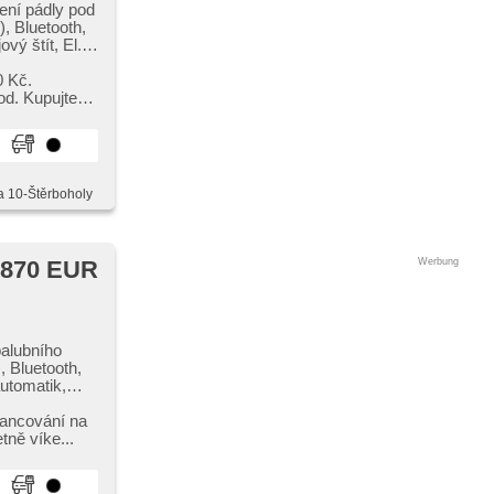
ení pádly pod
), Bluetooth,
ový štít, El.
, Lenkrad
-up display,
0 Kč.
lomety, volba
od. Kupujte
hes
 starten per
ronická ruční
a 10-Štěrboholy
 jízdním
 870 EUR
Werbung
palubního
, Bluetooth,
utomatik,
USB, Getönte
 Spiegel,
inancování na
tně víke...
 (ESP),
onická ruční