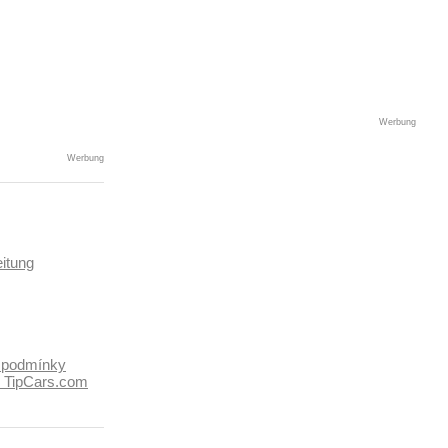
Werbung
Werbung
itung
 podmínky
k TipCars.com