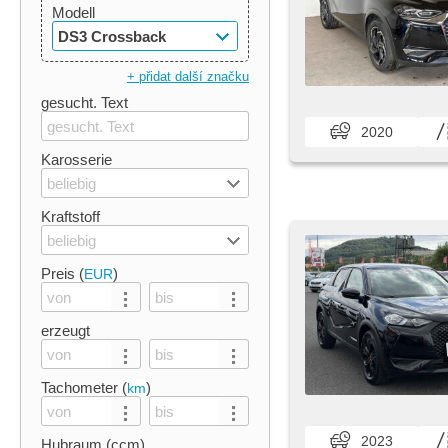
Modell
DS3 Crossback
+ přidat další značku
gesucht. Text
2020
Karosserie
beliebig
Kraftstoff
beliebig
Preis (
)
EUR
erzeugt
Tachometer (
)
km
2023
Hubraum (ccm)